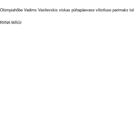
Olümpiahõbe Vadims Vasilevskis viskas pühapäevase võistluse parimaks tu
RIINA MÄGI