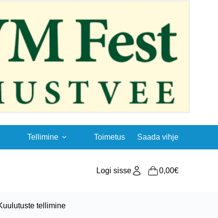
Tellimine
Toimetus
Saada vihje
Logi sisse
0,00
€
Shopping
cart
Kuulutuste tellimine