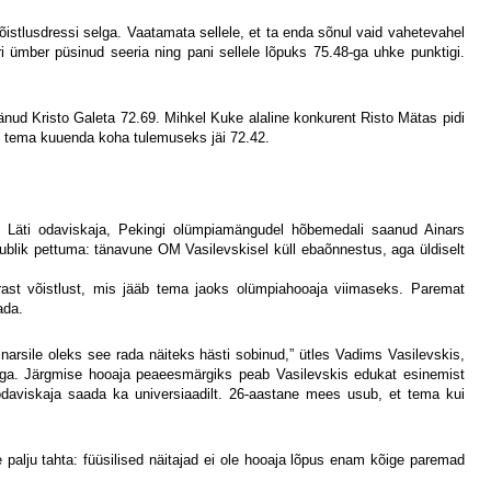
istlusdressi selga. Vaatamata sellele, et ta enda sõnul vaid vahetevahel
ri ümber püsinud seeria ning pani sellele lõpuks 75.48-ga uhke punktigi.
nud Kristo Galeta 72.69. Mihkel Kuke alaline konkurent Risto Mätas pidi
ng tema kuuenda koha tulemuseks jäi 72.42.
ne Läti odaviskaja, Pekingi olümpiamängudel hõbemedali saanud Ainars
ublik pettuma: tänavune OM Vasilevskisel küll ebaõnnestus, aga üldiselt
ärast võistlust, mis jääb tema jaoks olümpiahooaja viimaseks. Paremat
ada.
narsile oleks see rada näiteks hästi sobinud,” ütles Vadims Vasilevskis,
ega. Järgmise hooaja peaeesmärgiks peab Vasilevskis edukat esinemist
odaviskaja saada ka universiaadilt. 26-aastane mees usub, et tema kui
 palju tahta: füüsilised näitajad ei ole hooaja lõpus enam kõige paremad