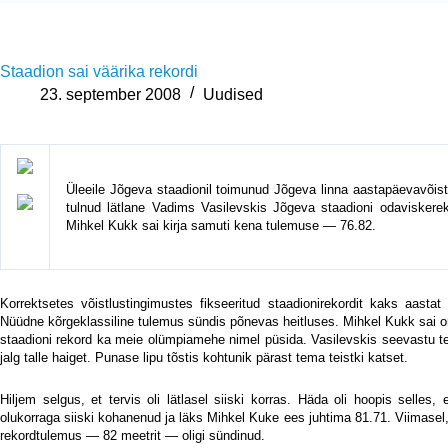
Staadion sai väärika rekordi
23. september 2008
Uudised
Üleeile Jõgeva staadionil toimunud Jõgeva linna aastapäevavõist
tulnud lätlane Vadims Vasilevskis Jõgeva staadioni odaviskerek
Mihkel Kukk sai kirja samuti kena tulemuse — 76.82.
Korrektsetes võistlustingimustes fikseeritud staadionirekordit kaks aastat
Nüüdne kõrgeklassiline tulemus sündis põnevas heitluses. Mihkel Kukk sai om
staadioni rekord ka meie olümpiamehe nimel püsida. Vasilevskis seevastu teg
jalg talle haiget. Punase lipu tõstis kohtunik pärast tema teistki katset.
Hiljem selgus, et tervis oli lätlasel siiski korras. Häda oli hoopis selles
olukorraga siiski kohanenud ja läks Mihkel Kuke ees juhtima 81.71. Viimasel
rekordtulemus — 82 meetrit — oligi sündinud.