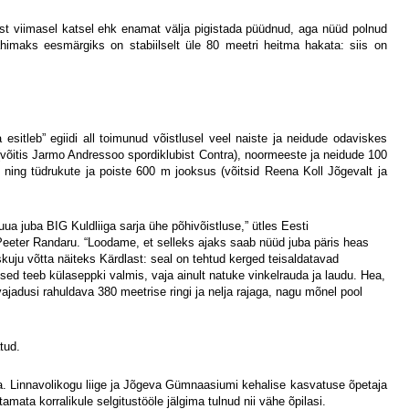
ast viimasel katsel ehk enamat välja pigistada püüdnud, aga nüüd polnud
ähimaks eesmärgiks on stabiilselt üle 80 meetri heitma hakata: siis on
esitleb” egiidi all toimunud võistlusel veel naiste ja neidude odaviskes
õitis Jarmo Andressoo spordiklubist Contra), noormeeste ja neidude 100
ning tüdrukute ja poiste 600 m jooksus (võitsid Reena Koll Jõgevalt ja
 tuua juba BIG Kuldliiga sarja ühe põhivõistluse,” ütles Eesti
 Peeter Randaru. “Loodame, et selleks ajaks saab nüüd juba päris heas
kuju võtta näiteks Kärdlast: seal on tehtud kerged teisaldatavad
ised teeb külaseppki valmis, vaja ainult natuke vinkelrauda ja laudu. Hea,
 vajadusi rahuldava 380 meetrise ringi ja nelja rajaga, nagu mõnel pool
tud.
pea. Linnavolikogu liige ja Jõgeva Gümnaasiumi kehalise kasvatuse õpetaja
amata korralikule selgitustööle jälgima tulnud nii vähe õpilasi.