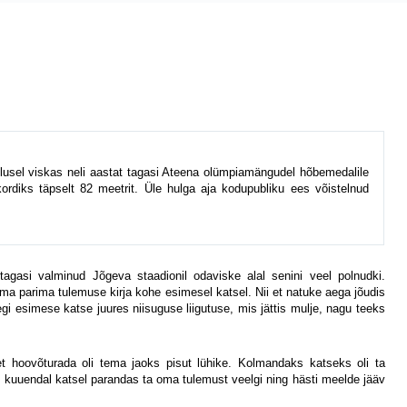
lusel viskas neli aastat tagasi Ateena olümpiamängudel hõbemedalile
ordiks täpselt 82 meetrit. Üle hulga aja kodupubliku ees võistelnud
 tagasi valminud Jõgeva staadionil odaviske alal senini veel polnudki.
a parima tulemuse kirja kohe esimesel katsel. Nii et natuke aega jõudis
i esimese katse juures niisuguse liigutuse, mis jättis mulje, nagu teeks
, et hoovõturada oli tema jaoks pisut lühike. Kolmandaks katseks oli ta
, kuuendal katsel parandas ta oma tulemust veelgi ning hästi meelde jääv