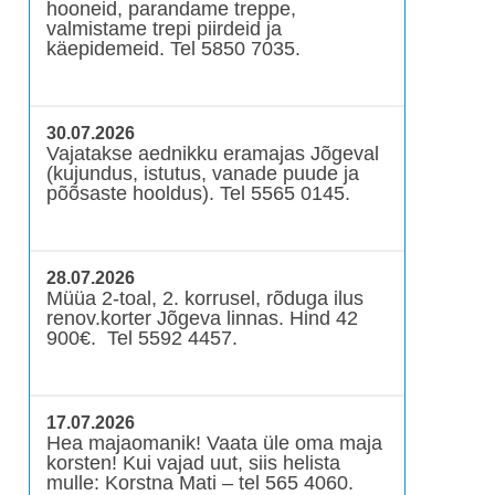
hooneid, parandame treppe,
valmistame trepi piirdeid ja
käepidemeid. Tel 5850 7035.
30.07.2026
Vajatakse aednikku eramajas Jõgeval
(kujundus, istutus, vanade puude ja
põõsaste hooldus). Tel 5565 0145.
28.07.2026
Müüa 2-toal, 2. korrusel, rõduga ilus
renov.korter Jõgeva linnas. Hind 42
900€. Tel 5592 4457.
17.07.2026
Hea majaomanik! Vaata üle oma maja
korsten! Kui vajad uut, siis helista
mulle: Korstna Mati – tel 565 4060.