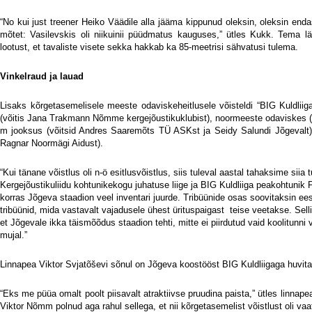
“No kui just treener Heiko Väädile alla jääma kippunud oleksin, oleksin end
mõtet: Vasilevskis oli niikuinii püüdmatus kauguses,” ütles Kukk. Tema l
lootust, et tavaliste visete sekka hakkab ka 85-meetrisi sähvatusi tulema.
Vinkelraud ja lauad
Lisaks kõrgetasemelisele meeste odaviskeheitlusele võisteldi “BIG Kuldliiga 
(võitis Jana Trakmann Nõmme kergejõustikuklubist), noormeeste odaviskes (v
m jooksus (võitsid Andres Saaremõts TÜ ASKst ja Seidy Salundi Jõgevalt) 
Ragnar Noormägi Aidust).
“Kui tänane võistlus oli n-ö esitlusvõistlus, siis tuleval aastal tahaksime siia
Kergejõustikuliidu kohtunikekogu juhatuse liige ja BIG Kuldliiga peakohtunik
korras Jõgeva staadion veel inventari juurde. Tribüünide osas soovitaksin ees
tribüünid, mida vastavalt vajadusele ühest ürituspaigast teise veetakse. Sell
et Jõgevale ikka täismõõdus staadion tehti, mitte ei piirdutud vaid koolitunni
mujal.”
Linnapea Viktor Svjatõševi sõnul on Jõgeva koostööst BIG Kuldliigaga huvita
“Eks me püüa omalt poolt piisavalt atraktiivse pruudina paista,” ütles linna
Viktor Nõmm polnud aga rahul sellega, et nii kõrgetasemelist võistlust oli vaat