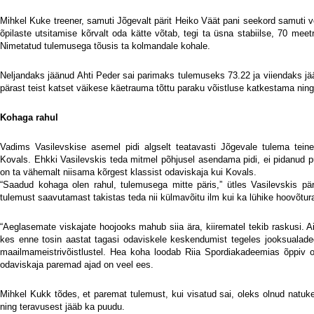
Mihkel Kuke treener, samuti Jõgevalt pärit Heiko Väät pani seekord samuti võ
õpilaste utsitamise kõrvalt oda kätte võtab, tegi ta üsna stabiilse, 70 meet
Nimetatud tulemusega tõusis ta kolmandale kohale.
Neljandaks jäänud Ahti Peder sai parimaks tulemuseks 73.22 ja viiendaks jää
pärast teist katset väikese käetrauma tõttu paraku võistluse katkestama ni
Kohaga rahul
Vadims Vasilevskise asemel pidi algselt teatavasti Jõgevale tulema tei
Kovals. Ehkki Vasilevskis teda mitmel põhjusel asendama pidi, ei pidanud p
on ta vähemalt niisama kõrgest klassist odaviskaja kui Kovals.
“Saadud kohaga olen rahul, tulemusega mitte päris,” ütles Vasilevskis p
tulemust saavutamast takistas teda nii külmavõitu ilm kui ka lühike hoovõtur
“Aeglasemate viskajate hoojooks mahub siia ära, kiirematel tekib raskusi. Ai
kes enne tosin aastat tagasi odaviskele keskendumist tegeles jooksualad
maailmameistrivõistlustel. Hea koha loodab Riia Spordiakadeemias õppiv 
odaviskaja paremad ajad on veel ees.
Mihkel Kukk tõdes, et paremat tulemust, kui visatud sai, oleks olnud natuke
ning teravusest jääb ka puudu.