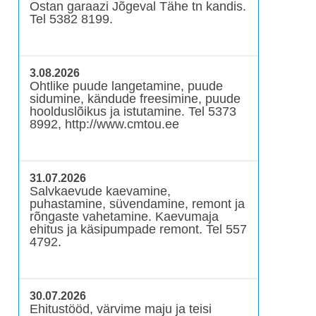
Ostan garaazi Jõgeval Tähe tn kandis.
Tel 5382 8199.
3.08.2026
Ohtlike puude langetamine, puude
sidumine, kändude freesimine, puude
hoolduslõikus ja istutamine. Tel 5373
8992, http://www.cmtou.ee
31.07.2026
Salvkaevude kaevamine,
puhastamine, süvendamine, remont ja
rõngaste vahetamine. Kaevumaja
ehitus ja käsipumpade remont. Tel 557
4792.
30.07.2026
Ehitustööd, värvime maju ja teisi