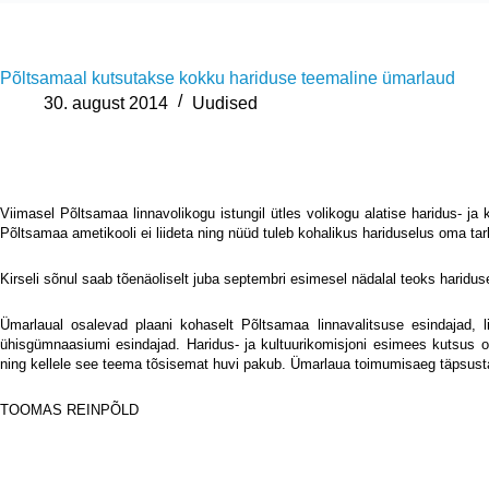
Põltsamaal kutsutakse kokku hariduse teemaline ümarlaud
30. august 2014
Uudised
Viimasel Põltsamaa linnavolikogu istungil ütles volikogu alatise haridus- j
Põltsamaa ametikooli ei liideta ning nüüd tuleb kohalikus hariduselus oma tar
Kirseli sõnul saab tõenäoliselt juba septembri esimesel nädalal teoks harid
Ümarlaual osalevad plaani kohaselt Põltsamaa linnavalitsuse esindajad, li
ühisgümnaasiumi esindajad. Haridus- ja kultuurikomisjoni esimees kutsus os
ning kellele see teema tõsisemat huvi pakub. Ümarlaua toimumisaeg täpsusta
TOOMAS REINPÕLD