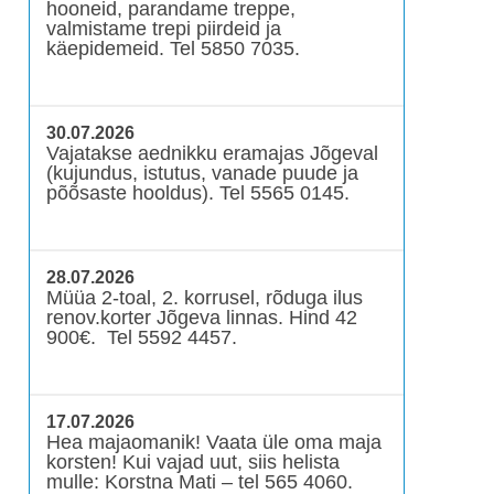
hooneid, parandame treppe,
valmistame trepi piirdeid ja
käepidemeid. Tel 5850 7035.
30.07.2026
Vajatakse aednikku eramajas Jõgeval
(kujundus, istutus, vanade puude ja
põõsaste hooldus). Tel 5565 0145.
28.07.2026
Müüa 2-toal, 2. korrusel, rõduga ilus
renov.korter Jõgeva linnas. Hind 42
900€. Tel 5592 4457.
17.07.2026
Hea majaomanik! Vaata üle oma maja
korsten! Kui vajad uut, siis helista
mulle: Korstna Mati – tel 565 4060.