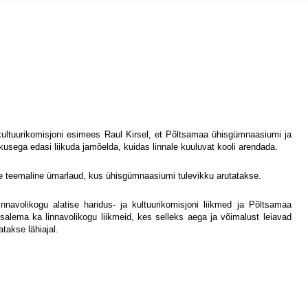
a kultuurikomisjoni esimees Raul Kirsel, et Põltsamaa ühisgümnaasiumi ja
kusega edasi liikuda jamõelda, kuidas linnale kuuluvat kooli arendada.
use teemaline ümarlaud, kus ühisgümnaasiumi tulevikku arutatakse.
nnavolikogu alatise haridus- ja kultuurikomisjoni liikmed ja Põltsamaa
alema ka linnavolikogu liikmeid, kes selleks aega ja võimalust leiavad
takse lähiajal.