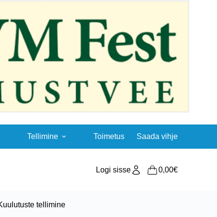
Tellimine
Toimetus
Saada vihje
Logi sisse
0,00
€
Shopping
cart
Kuulutuste tellimine