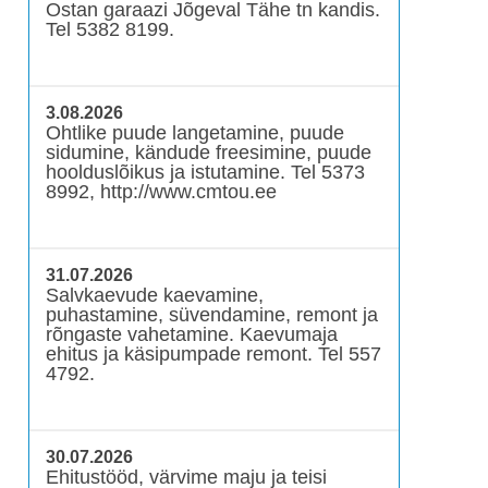
Ostan garaazi Jõgeval Tähe tn kandis.
Tel 5382 8199.
3.08.2026
Ohtlike puude langetamine, puude
sidumine, kändude freesimine, puude
hoolduslõikus ja istutamine. Tel 5373
8992, http://www.cmtou.ee
31.07.2026
Salvkaevude kaevamine,
puhastamine, süvendamine, remont ja
rõngaste vahetamine. Kaevumaja
ehitus ja käsipumpade remont. Tel 557
4792.
30.07.2026
Ehitustööd, värvime maju ja teisi