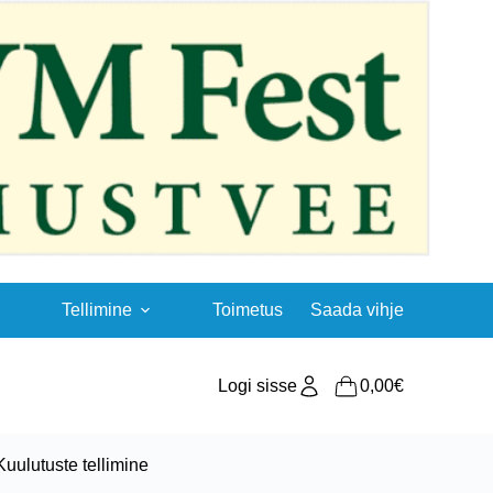
Tellimine
Toimetus
Saada vihje
Logi sisse
0,00
€
Shopping
cart
Kuulutuste tellimine