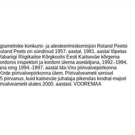
iigiametnike konkursi- ja atesteerimiskomisjon Roland Peetsi
 Roland Peets on sündinud 1957. aastal. 1981. aastal lõpetas
bariigi Riigikaitse Kõrgkoolis Eesti Kaitseväe kõrgema
rdonis inspektori ja kordoni ülema asetäitjana, 1992.-1994.
na ning 1994.-1997. aastal Ida-Viru piirivalvepiirkonna
rde piirivalvepiirkonna ülem. Piirivalveameti senisel
05 piirvanus, kuid kaitseväe juhataja pikendas kindral-majori
piirivalveametit alates 2000. aastast. VOOREMAA