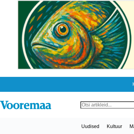
Skip
to
content
No
results
Uudised
Kultuur
M