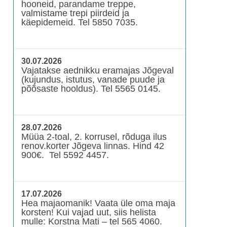
hooneid, parandame treppe,
valmistame trepi piirdeid ja
käepidemeid. Tel 5850 7035.
30.07.2026
Vajatakse aednikku eramajas Jõgeval
(kujundus, istutus, vanade puude ja
põõsaste hooldus). Tel 5565 0145.
28.07.2026
Müüa 2-toal, 2. korrusel, rõduga ilus
renov.korter Jõgeva linnas. Hind 42
900€. Tel 5592 4457.
17.07.2026
Hea majaomanik! Vaata üle oma maja
korsten! Kui vajad uut, siis helista
mulle: Korstna Mati – tel 565 4060.