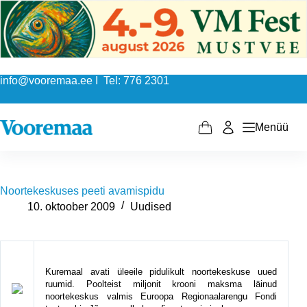
Skip
to
content
info@vooremaa.ee I Tel: 776 2301
Menüü
Shopping
cart
Noortekeskuses peeti avamispidu
10. oktoober 2009
Uudised
Kuremaal avati üleeile pidulikult noortekeskuse uued
ruumid. Poolteist miljonit krooni maksma läinud
noortekeskus valmis Euroopa Regionaalarengu Fondi