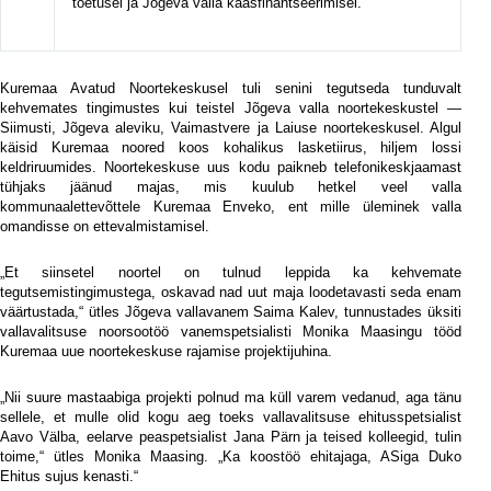
toetusel ja Jõgeva valla kaasfinantseerimisel.
Kuremaa Avatud Noortekeskusel tuli senini tegutseda tunduvalt
kehvemates tingimustes kui teistel Jõgeva valla noortekeskustel —
Siimusti, Jõgeva aleviku, Vaimastvere ja Laiuse noortekeskusel. Algul
käisid Kuremaa noored koos kohalikus lasketiirus, hiljem lossi
keldriruumides. Noortekeskuse uus kodu paikneb telefonikeskjaamast
tühjaks jäänud majas, mis kuulub hetkel veel valla
kommunaalettevõttele Kuremaa Enveko, ent mille üleminek valla
omandisse on ettevalmistamisel.
„Et siinsetel noortel on tulnud leppida ka kehvemate
tegutsemistingimustega, oskavad nad uut maja loodetavasti seda enam
väärtustada,“ ütles Jõgeva vallavanem Saima Kalev, tunnustades üksiti
vallavalitsuse noorsootöö vanemspetsialisti Monika Maasingu tööd
Kuremaa uue noortekeskuse rajamise projektijuhina.
„Nii suure mastaabiga projekti polnud ma küll varem vedanud, aga tänu
sellele, et mulle olid kogu aeg toeks vallavalitsuse ehitusspetsialist
Aavo Välba, eelarve peaspetsialist Jana Pärn ja teised kolleegid, tulin
toime,“ ütles Monika Maasing. „Ka koostöö ehitajaga, ASiga Duko
Ehitus sujus kenasti.“