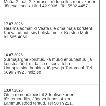
Müüa 2-toal, 2. korrusel, rõduga ilus renov.korter
Jõgeva linnas. Hind 42 900€. Tel 5592 4457.
17.07.2026
Hea majaomanik! Vaata üle oma maja korsten!
Kui vajad uut, siis helista mulle: Korstna Mati –
tel 565 4060.
16.07.2026
Surmajärgne koristus, ka muud eripuhastus- ja
koristustööd, mida ise ei soovi teha.
Hauaplatside hooldus Jõgeva ja Tartumaal. Tel
5699 7492 , helz.ee
13.07.2026
Otsin remondimeistrit 3-toalise korteri
täisremondiks, Jõgeva linnast 4 km.
Lammutustööd tehtud. Tel 504 9221.