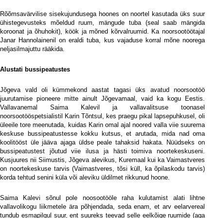
Rõõmsavärvilise sisekujundusega hoones on noortel kasutada üks suur
ühistegevusteks mõeldud ruum, mängude tuba (seal saab mängida
koroonat ja õhuhokit), köök ja mõned kõrvalruumid. Ka noorsootöötajal
Janar Hannolainenil on eraldi tuba, kus vajaduse korral mõne noorega
neljasilmajuttu rääkida.
Alustati bussipeatustes
Jõgeva vald oli kümmekond aastat tagasi üks avatud noorsootöö
juurutamise pioneere mitte ainult Jõgevamaal, vaid ka kogu Eestis.
Vallavanemal Saima Kalevil ja vallavalitsuse toonasel
noorsootööspetsialistil Karin Tõntsul, kes praegu pikal lapsepuhkusel, oli
üleeile tore meenutada, kuidas Karin omal ajal noored valla viie suurema
keskuse bussipeatustesse kokku kutsus, et arutada, mida nad oma
koolitööst üle jääva ajaga üldse peale tahaksid hakata. Nüüdseks on
bussipeatustest jõutud viie ilusa ja hästi toimiva noortekeskuseni.
Kusjuures nii Siimustis, Jõgeva alevikus, Kuremaal kui ka Vaimastveres
on noortekeskuse tarvis (Vaimastveres, tõsi küll, ka õpilaskodu tarvis)
korda tehtud senini küla või aleviku üldilmet rikkunud hoone.
Saima Kalevi sõnul pole noosootööle raha kulutamist alati lihtne
vallavolikogu liikmetele ära põhjendada, seda enam, et arv eelarvereal
tundub esmapilgul suur, ent suureks teevad selle eelkõige ruumide (aga