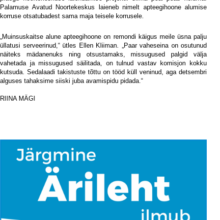
Palamuse Avatud Noortekeskus laieneb nimelt apteegihoone alumise
korruse otsatubadest sama maja teisele korrusele.
„Muinsuskaitse alune apteegihoone on remondi käigus meile üsna palju
üllatusi serveerinud,“ ütles Ellen Kliiman. „Paar vaheseina on osutunud
näiteks mädanenuks ning otsustamaks, missugused palgid välja
vahetada ja missugused säilitada, on tulnud vastav komisjon kokku
kutsuda. Sedalaadi takistuste tõttu on tööd küll veninud, aga detsembri
alguses tahaksime siiski juba avamispidu pidada.“
iii
RIINA MÄGI