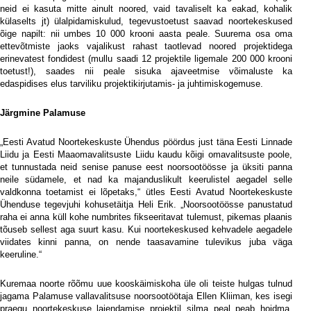
neid ei kasuta mitte ainult noored, vaid tavaliselt ka eakad, kohalik
külaselts jt) ülalpidamiskulud, tegevustoetust saavad noortekeskused
õige napilt: nii umbes 10 000 krooni aasta peale. Suurema osa oma
ettevõtmiste jaoks vajalikust rahast taotlevad noored projektidega
erinevatest fondidest (mullu saadi 12 projektile ligemale 200 000 krooni
toetust!), saades nii peale sisuka ajaveetmise võimaluste ka
edaspidises elus tarviliku projektikirjutamis- ja juhtimiskogemuse.
Järgmine Palamuse
„Eesti Avatud Noortekeskuste Ühendus pöördus just täna Eesti Linnade
Liidu ja Eesti Maaomavalitsuste Liidu kaudu kõigi omavalitsuste poole,
et tunnustada neid senise panuse eest noorsootöösse ja üksiti panna
neile südamele, et nad ka majanduslikult keerulistel aegadel selle
valdkonna toetamist ei lõpetaks,“ ütles Eesti Avatud Noortekeskuste
Ühenduse tegevjuhi kohusetäitja Heli Erik. „Noorsootöösse panustatud
raha ei anna küll kohe numbrites fikseeritavat tulemust, pikemas plaanis
tõuseb sellest aga suurt kasu. Kui noortekeskused kehvadele aegadele
viidates kinni panna, on nende taasavamine tulevikus juba väga
keeruline.“
Kuremaa noorte rõõmu uue kooskäimiskoha üle oli teiste hulgas tulnud
jagama Palamuse vallavalitsuse noorsootöötaja Ellen Kliiman, kes isegi
praegu noortekeskuse laiendamise projektil silma peal peab hoidma.