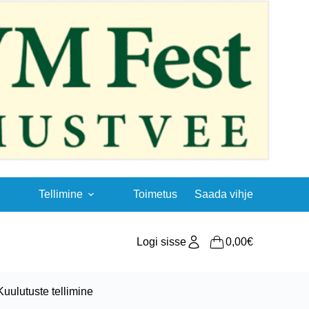
Tellimine
Toimetus
Saada vihje
Logi sisse
0,00
€
Shopping
cart
Kuulutuste tellimine