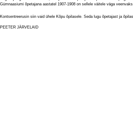
Gümnaasiumi õpetajana aastatel 1907-1908 on sellele väitele väga veenvaks
Kontsentreerusin siin vaid ühele Kõpu õpilasele. Seda lugu õpetajast ja õpilas
iii
PEETER JÄRVELAID