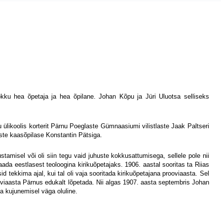
kku hea õpetaja ja hea õpilane. Johan Kõpu ja Jüri Uluotsa selliseks
 ülikoolis korterit Pärnu Poeglaste Gümnaasiumi vilistlaste Jaak Paltseri
ste kaasõpilase Konstantin Pätsiga.
amisel või oli siin tegu vaid juhuste kokkusattumisega, sellele pole nii
aada eestlasest teoloogina kirikuõpetajaks. 1906. aastal sooritas ta Riias
 tekkima ajal, kui tal oli vaja sooritada kirikuõpetajana prooviaasta. Sel
oviaasta Pärnus edukalt lõpetada. Nii algas 1907. aasta septembris Johan
a kujunemisel väga oluline.