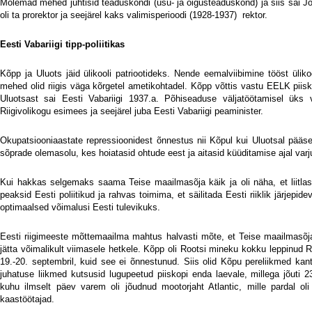
Mõlemad mehed juhtisid teaduskondi (usu- ja õigusteaduskond) ja siis sai Joh
oli ta prorektor ja seejärel kaks valimisperioodi (1928-1937)
rektor.
Eesti Vabariigi tipp-poliitikas
Kõpp ja Uluots jäid ülikooli patriootideks. Nende eemalviibimine tööst ülik
mehed olid riigis väga kõrgetel ametikohtadel. Kõpp võttis vastu EELK piisko
Uluotsast sai Eesti Vabariigi 1937.a. Põhiseaduse väljatöötamisel üks v
Riigivolikogu esimees ja seejärel juba Eesti Vabariigi peaminister.
Okupatsiooniaastate repressioonidest õnnestus nii Kõpul kui Uluotsal pääsed
sõprade olemasolu, kes hoiatasid ohtude eest ja aitasid küüditamise ajal varju
Kui hakkas selgemaks saama Teise maailmasõja käik ja oli näha, et liitla
peaksid Eesti poliitikud ja rahvas toimima, et säilitada Eesti riiklik järjepi
optimaalsed võimalusi Eesti tulevikuks.
Eesti riigimeeste mõttemaailma mahtus halvasti mõte, et Teise maailmasõj
jätta võimalikult viimasele hetkele. Kõpp oli Rootsi mineku kokku leppinud 
19.-20. septembril, kuid see ei õnnestunud. Siis olid Kõpu pereliikmed k
juhatuse liikmed kutsusid lugupeetud piiskopi enda laevale, millega jõut
kuhu ilmselt päev varem oli jõudnud mootorjaht Atlantic, mille pardal o
kaastöötajad.