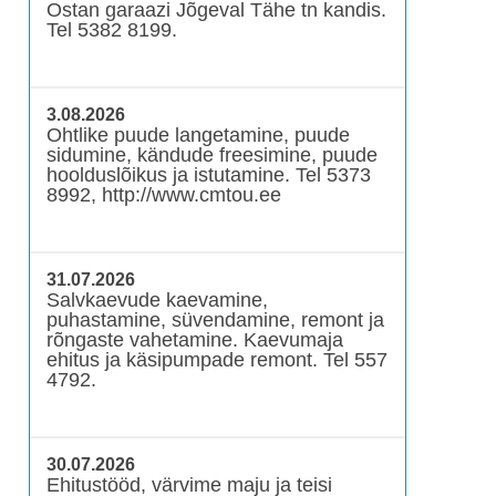
Ostan garaazi Jõgeval Tähe tn kandis.
Tel 5382 8199.
3.08.2026
Ohtlike puude langetamine, puude
sidumine, kändude freesimine, puude
hoolduslõikus ja istutamine. Tel 5373
8992, http://www.cmtou.ee
31.07.2026
Salvkaevude kaevamine,
puhastamine, süvendamine, remont ja
rõngaste vahetamine. Kaevumaja
ehitus ja käsipumpade remont. Tel 557
4792.
30.07.2026
Ehitustööd, värvime maju ja teisi