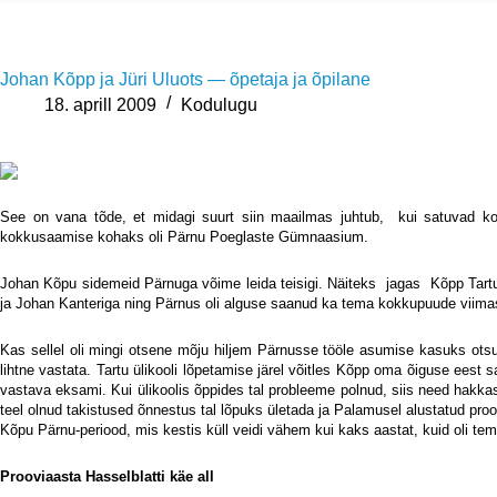
Johan Kõpp ja Jüri Uluots — õpetaja ja õpilane
18. aprill 2009
Kodulugu
See on vana tõde, et midagi suurt siin maailmas juhtub,
kui satuvad ko
kokkusaamise kohaks oli Pärnu Poeglaste Gümnaasium.
Johan Kõpu sidemeid Pärnuga võime leida teisigi. Näiteks
jagas
Kõpp Tartu
ja Johan Kanteriga ning Pärnus oli alguse saanud ka tema kokkupuude viima
Kas sellel oli mingi otsene mõju hiljem Pärnusse tööle asumise kasuks otsust
lihtne vastata. Tartu ülikooli lõpetamise järel võitles Kõpp oma õiguse eest s
vastava eksami. Kui ülikoolis õppides tal probleeme polnud, siis need hakkasid
teel olnud takistused õnnestus tal lõpuks ületada ja Palamusel alustatud pro
Kõpu Pärnu-periood, mis kestis küll veidi vähem kui kaks aastat, kuid oli tem
Prooviaasta Hasselblatti käe all