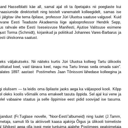
and Hasselblatti käe all, samal ajal oli ta õpetajaks nii poeglaste kui
asiumide direktoritelt ning teistelt vanematelt kolleegidelt, samas ise
 jälgitav ühe tema õpilase, professor Jüri Uluotsa saatuse valgusel. Kuid
levane Eesti Teaduste Akadeemia liige ajalooprofessor Hendrik Sepp,
s rahvale ette Eesti Iseseisvuse Manifesti, Ajutise Valitsuse esimene
gust Torma (Schmidt), kirjanikud ja poliitikud Johannes Vares-Barbarus ja
esti ühiskonna saatust.
s väljakutseks. Nii näiteks kurtis Jüri Uluotsa kolleeg Tartu ülikoolis
olitatud keel, vaid tänava keel, nagu ma Tartu linnas seda omada sain”.
 alates 1897. aastast
Postimehes Jaan Tõnissoni lähedase kolleegina ja
lgi olulisem — ta leidis oma õpilaste jaoks aega ka väljaspool kooli. Kõpp
el oleks koolis võimalik oma emakeelt tasuta õppida. Sel ajal kui vene ja
elel vabaaine staatus ja selle õppimise eest pidid soovijad ise tasuma.
andust (Fr.Tuglase novelle, “Noor-Eesti”albumeid) ning luulet (J.Tamm,
taja, samuti lõi ta aktiivselt kaasa ajakirja Õigus ja ülikooli toimetiste
tsal lühikest aega olla isegi meie tuntuima ajalehe Postimees peatoimetaja