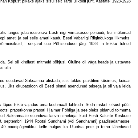
an Kõpust pikaks ajaks sisuliselt Tartu ülikooli juht. Aastatel 1923-1928
oolis langes juba iseseisva Eesti riigi viimasesse perioodi, kui mõlemad
pi ameti ja sai selle ameti kaudu Eesti Vabariigi Riiginõukogu liikmeks.
õtmeisikuid,
seejärel uue Põhiseaduse järgi 1938. a kokku tulnud
a. Sel oli kindlasti mitmeid põhjusi. Oluline oli väga heade ja ustavate
s olla.
sed suudavad Saksamaa alistada, siis tekkis praktiline küsimus, kuidas
devus. Üks okupatsioon oli Eesti pinnal asendunud teisega ja oli vaja leida
a lõpus tekib vajadus oma kodumaalt lahkuda. Seda rasket otsust püüti
Rootsi praostkonna praosti Hjalmar Pöhliga ja see oleks pidanud toimuma
antud Saksamaale suunduva laeva nimekirja, kuid Eesti Kalurite Keskuse
i 23. septembril 1944 Rootsi Sundhami (või Sandhamni) paadisadamasse,
li 49 paadipõgenikku, kelle hulgas ka Uluotsa pere ja tema lähedased