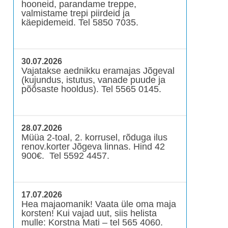
hooneid, parandame treppe,
valmistame trepi piirdeid ja
käepidemeid. Tel 5850 7035.
30.07.2026
Vajatakse aednikku eramajas Jõgeval
(kujundus, istutus, vanade puude ja
põõsaste hooldus). Tel 5565 0145.
28.07.2026
Müüa 2-toal, 2. korrusel, rõduga ilus
renov.korter Jõgeva linnas. Hind 42
900€. Tel 5592 4457.
17.07.2026
Hea majaomanik! Vaata üle oma maja
korsten! Kui vajad uut, siis helista
mulle: Korstna Mati – tel 565 4060.