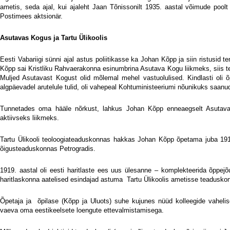
ametis, seda ajal, kui ajaleht Jaan Tõnissonilt 1935. aastal võimude poolt 
Postimees aktsionär.
Asutavas Kogus ja Tartu Ülikoolis
Eesti Vabariigi sünni ajal astus poliitikasse ka Johan Kõpp ja siin ristusi
Kõpp sai Kristliku Rahvaerakonna esinumbrina Asutava Kogu liikmeks, siis t
Muljed Asutavast Kogust olid mõlemal mehel vastuolulised. Kindlasti oli õ
algpäevadel arutelule tulid, oli vahepeal Kohtuministeeriumi nõunikuks saanud
Tunnetades oma hääle nõrkust, lahkus Johan Kõpp enneaegselt Asutavas
aktiivseks liikmeks.
Tartu Ülikooli teoloogiateaduskonnas hakkas Johan Kõpp õpetama juba 1916
õigusteaduskonnas Petrogradis.
1919. aastal oli eesti haritlaste ees uus ülesanne – komplekteerida õppejõu
haritlaskonna aatelised esindajad astuma
Tartu Ülikoolis ametisse teaduskon
Õpetaja ja
õpilase (Kõpp ja Uluots) suhe kujunes nüüd kolleegide vaheli
vaeva oma eestikeelsete loengute ettevalmistamisega.