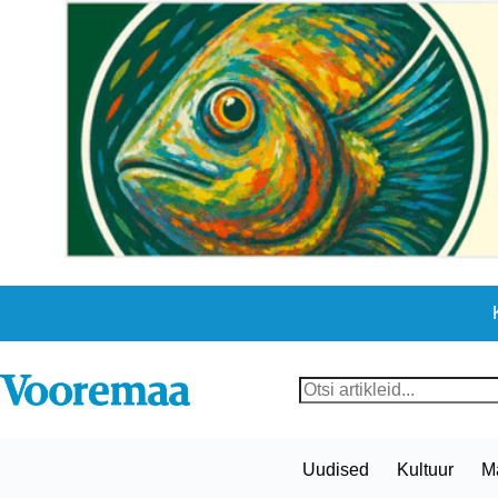
Skip
to
content
No
results
Uudised
Kultuur
M