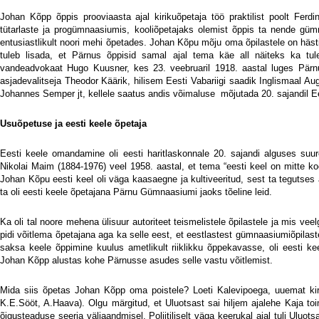
Johan Kõpp õppis prooviaasta ajal kirikuõpetaja töö praktilist poolt Ferdin
tütarlaste ja progümnaasiumis, kooliõpetajaks olemist õppis ta nende gümna
entusiastlikult noori mehi õpetades. Johan Kõpu mõju oma õpilastele on hästi
tuleb lisada, et Pärnus õppisid samal ajal tema käe all näiteks ka tu
vandeadvokaat Hugo Kuusner, kes 23. veebruaril 1918. aastal luges Pärnu
asjadevalitseja Theodor Käärik, hilisem Eesti Vabariigi saadik Inglismaal Au
Johannes Semper jt, kellele saatus andis võimaluse
mõjutada 20. sajandil E
Usuõpetuse ja eesti keele õpetaja
Eesti keele omandamine oli eesti haritlaskonnale 20. sajandi alguses suurek
Nikolai Maim (1884-1976) veel 1958. aastal, et tema “eesti keel on mitte ko
Johan Kõpu eesti keel oli väga kaasaegne ja kultiveeritud, sest ta tegutses
ta oli eesti keele õpetajana Pärnu Gümnaasiumi jaoks tõeline leid.
Ka oli tal noore mehena ülisuur autoriteet teismelistele õpilastele ja mis vee
pidi võitlema õpetajana aga ka selle eest, et eestlastest gümnaasiumiõpilast
saksa keele õppimine kuulus ametlikult riiklikku õppekavasse, oli eesti ke
Johan Kõpp alustas kohe Pärnusse asudes selle vastu võitlemist.
Mida siis õpetas Johan Kõpp oma poistele? Loeti Kalevipoega, uuemat kirj
K.E.Sööt, A.Haava). Olgu märgitud, et Uluotsast sai hiljem ajalehe Kaja toime
õigusteaduse seeria väljaandmisel. Poliitiliselt väga keerukal ajal tuli Uluo