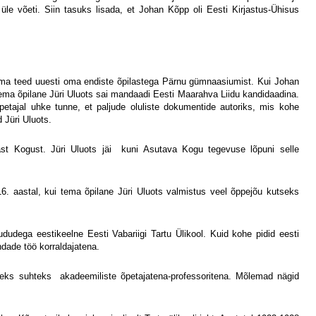
üle võeti. Siin tasuks lisada, et Johan Kõpp oli Eesti Kirjastus-Ühisus
d tema teed uuesti oma endiste õpilastega Pärnu gümnaasiumist. Kui Johan
ema õpilane Jüri Uluots sai mandaadi Eesti Maarahva Liidu kandidaadina.
petajal uhke tunne, et paljude oluliste dokumentide autoriks, mis kohe
 Jüri Uluots.
t Kogust. Jüri Uluots jäi
kuni Asutava Kogu tegevuse lõpuni selle
. aastal, kui tema õpilane Jüri Uluots valmistus veel õppejõu kutseks
dudega eestikeelne Eesti Vabariigi Tartu Ülikool. Kuid kohe pidid eesti
dade töö korraldajatena.
seks suhteks
akadeemiliste õpetajatena-professoritena. Mõlemad nägid