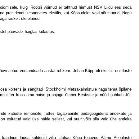
shoidmisele, kuigi Rootsi võimud ei tahtnud hirmust NSV Liidu ees seda
na presidendi ülesannetes eksiilis, kui Kõpp oleks vaid nõustunud. Nagu
äga raskelt üle elanud.
stel päevadel haiglas külastas.
päevi antud veerandsada aastat rohkem. Johan Kõpp oli eksiilis eestlaste
sa korteris ja sängitati
Stockholmi Metsakalmistule nagu tema õpilane
peaminister koos oma naise ja pojaga ümber Eestisse ja nüüd puhkab Jüri
nende katuste remondile, jättes tagaplaanile pedagoogidena andekate ja
n on esitatud vaid üks näide sellest, kui suur võib olla vaid ühe andeka
us kandnud lausa kuldseid vilju. Johan Kõpu tegevus Pärnu Poeglaste