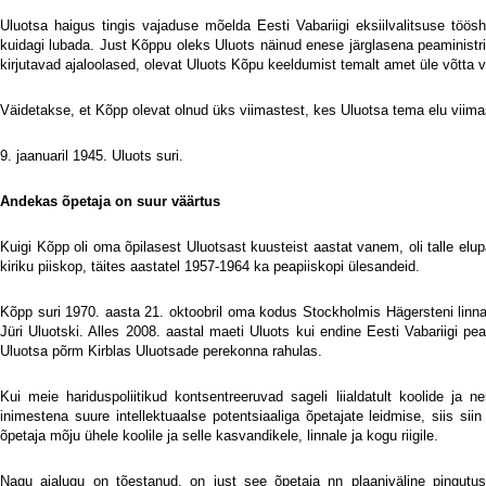
Uluotsa haigus tingis vajaduse mõelda Eesti Vabariigi eksiilvalitsuse töö
kuidagi lubada. Just Kõppu oleks Uluots näinud enese järglasena peaministri
kirjutavad ajaloolased, olevat Uluots Kõpu keeldumist temalt amet üle võtta v
Väidetakse, et Kõpp olevat olnud üks viimastest, kes Uluotsa tema elu viima
9. jaanuaril 1945. Uluots suri.
Andekas õpetaja on suur väärtus
Kuigi Kõpp oli oma õpilasest Uluotsast kuusteist aastat vanem, oli talle elu
kiriku piiskop, täites aastatel 1957-1964 ka peapiiskopi ülesandeid.
Kõpp suri 1970. aasta 21. oktoobril oma kodus Stockholmis Hägersteni linnao
Jüri Uluotski. Alles 2008. aastal maeti Uluots kui endine Eesti Vabariigi 
Uluotsa põrm Kirblas Uluotsade perekonna rahulas.
Kui meie hariduspoliitikud kontsentreeruvad sageli liialdatult koolide ja 
inimestena suure intellektuaalse potentsiaaliga õpetajate leidmise, siis sii
õpetaja mõju ühele koolile ja selle kasvandikele, linnale ja kogu riigile.
Nagu ajalugu on tõestanud, on just see õpetaja nn plaaniväline pingut