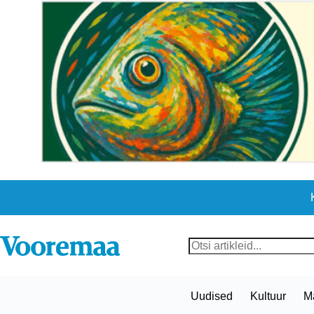
Skip
to
content
No
results
Uudised
Kultuur
M