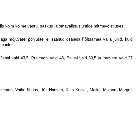
lis kolm kolme vastu, saskus ja omavalitsusjuhtide mitmevõistluses.
aga mõjuvatel põhjustel ei saanud osaleda Põltsamaa valla juhid, kuid
 punkti.
aani vald 43,5, Puurmani vald 43, Pajusi vald 39,5 ja Imavere vald 27
iman, Vaike Niklus, Jüri Hansen, Rein Koovit, Maikel Mikson, Margus