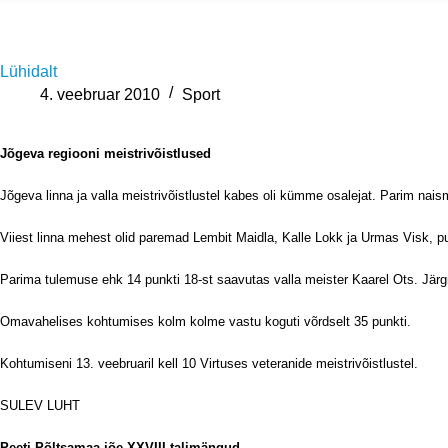
Lühidalt
4. veebruar 2010
Sport
Jõgeva regiooni meistrivõistlused
Jõgeva linna ja valla meistrivõistlustel kabes oli kümme osalejat. Parim naismä
Viiest linna mehest olid paremad Lembit Maidla, Kalle Lokk ja Urmas Visk, pu
Parima tulemuse ehk 14 punkti 18-st saavutas valla meister Kaarel Ots. Järg
Omavahelises kohtumises kolm kolme vastu koguti võrdselt 35 punkti.
Kohtumiseni 13. veebruaril kell 10 Virtuses veteranide meistrivõistlustel.
SULEV LUHT
Peeti Põltsamaa jõe XXVIII talimängud