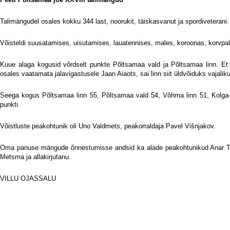
Talimängudel osales kokku 344 last, noorukit, täiskasvanut ja spordiveterani.
Võisteldi suusatamises, uisutamises, lauatennises, males, koroonas, korvpal
Kuue alaga kogusid võrdselt punkte Põltsamaa vald ja Põltsamaa linn. Et 
osales vaatamata jalavigastusele Jaan Aiaots, sai linn siit üldvõiduks vajaliku
Seega kogus Põltsamaa linn 55, Põltsamaa vald 54, Võhma linn 51, Kolga-J
punkti.
Võistluste peakohtunik oli Uno Valdmets, peakorraldaja Pavel Višnjakov.
Oma panuse mängude õnnestumisse andsid ka alade peakohtunikud Anar Tre
Metsma ja allakirjutanu.
VILLU OJASSALU