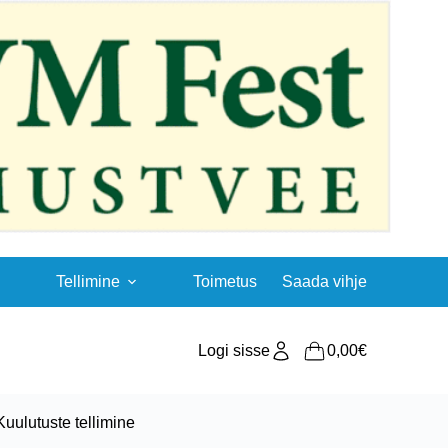
Tellimine
Toimetus
Saada vihje
Logi sisse
0,00
€
Shopping
cart
Kuulutuste tellimine