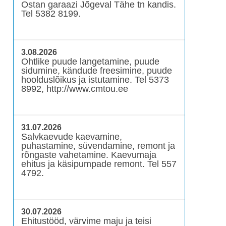
Ostan garaazi Jõgeval Tähe tn kandis.
Tel 5382 8199.
3.08.2026
Ohtlike puude langetamine, puude
sidumine, kändude freesimine, puude
hoolduslõikus ja istutamine. Tel 5373
8992, http://www.cmtou.ee
31.07.2026
Salvkaevude kaevamine,
puhastamine, süvendamine, remont ja
rõngaste vahetamine. Kaevumaja
ehitus ja käsipumpade remont. Tel 557
4792.
30.07.2026
Ehitustööd, värvime maju ja teisi