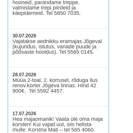
hooneid, parandame treppe,
valmistame trepi piirdeid ja
käepidemeid. Tel 5850 7035.
30.07.2026
Vajatakse aednikku eramajas Jõgeval
(kujundus, istutus, vanade puude ja
põõsaste hooldus). Tel 5565 0145.
28.07.2026
Müüa 2-toal, 2. korrusel, rõduga ilus
renov.korter Jõgeva linnas. Hind 42
900€. Tel 5592 4457.
17.07.2026
Hea majaomanik! Vaata üle oma maja
korsten! Kui vajad uut, siis helista
mulle: Korstna Mati – tel 565 4060.