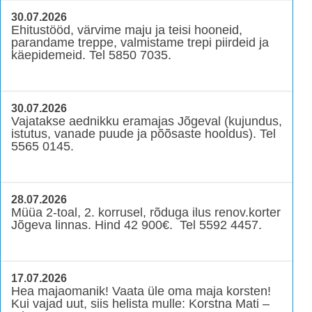
30.07.2026
Ehitustööd, värvime maju ja teisi hooneid,
parandame treppe, valmistame trepi piirdeid ja
käepidemeid. Tel 5850 7035.
30.07.2026
Vajatakse aednikku eramajas Jõgeval (kujundus,
istutus, vanade puude ja põõsaste hooldus). Tel
5565 0145.
28.07.2026
Müüa 2-toal, 2. korrusel, rõduga ilus renov.korter
Jõgeva linnas. Hind 42 900€. Tel 5592 4457.
17.07.2026
Hea majaomanik! Vaata üle oma maja korsten!
Kui vajad uut, siis helista mulle: Korstna Mati –