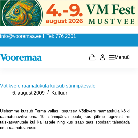
Skip
to
content
info@vooremaa.ee I Tel: 776 2301
Menüü
Shopping
cart
Võtikvere raamatuküla kutsub sünnipäevale
6. august 2009
Kultuur
Ülehomme kutsub Torma vallas tegutsev Võtikvere raamatuküla kõiki
raamatuhuvilisi oma 10. sünnipäeva peole, kus jätkub tegevust nii
täiskasvanutele kui ka lastele ning kus saab taas soodsalt täiendada
oma raamatuvarusid.