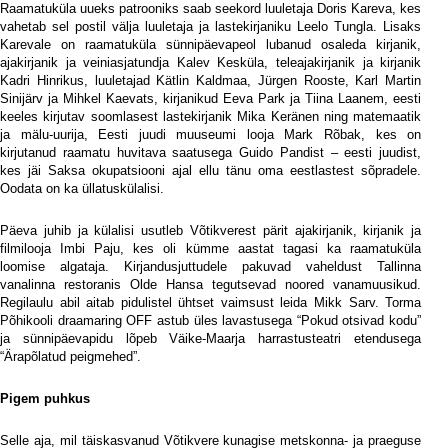
Raamatuküla uueks patrooniks saab seekord luuletaja Doris Kareva, kes
vahetab sel postil välja luuletaja ja lastekirjaniku Leelo Tungla. Lisaks
Karevale on raamatuküla sünnipäevapeol lubanud osaleda kirjanik,
ajakirjanik ja veiniasjatundja Kalev Kesküla, teleajakirjanik ja kirjanik
Kadri Hinrikus, luuletajad Kätlin Kaldmaa, Jürgen Rooste, Karl Martin
Sinijärv ja Mihkel Kaevats, kirjanikud Eeva Park ja Tiina Laanem, eesti
keeles kirjutav soomlasest lastekirjanik Mika Keränen ning matemaatik
ja mälu-uurija, Eesti juudi muuseumi looja Mark Rõbak, kes on
kirjutanud raamatu huvitava saatusega Guido Pandist – eesti juudist,
kes jäi Saksa okupatsiooni ajal ellu tänu oma eestlastest sõpradele.
Oodata on ka üllatuskülalisi.
Päeva juhib ja külalisi usutleb Võtikverest pärit ajakirjanik, kirjanik ja
filmilooja Imbi Paju, kes oli kümme aastat tagasi ka raamatuküla
loomise algataja. Kirjandusjuttudele pakuvad vaheldust Tallinna
vanalinna restoranis Olde Hansa tegutsevad noored vanamuusikud.
Regilaulu abil aitab pidulistel ühtset vaimsust leida Mikk Sarv. Torma
Põhikooli draamaring OFF astub üles lavastusega “Pokud otsivad kodu”
ja sünnipäevapidu lõpeb Väike-Maarja harrastusteatri etendusega
“Ärapõlatud peigmehed”.
Pigem puhkus
Selle aja, mil täiskasvanud Võtikvere kunagise metskonna- ja praeguse