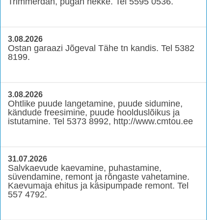
Trimmerdan, pügan hekke. Tel 5595 0536.
3.08.2026
Ostan garaazi Jõgeval Tähe tn kandis. Tel 5382
8199.
3.08.2026
Ohtlike puude langetamine, puude sidumine,
kändude freesimine, puude hoolduslõikus ja
istutamine. Tel 5373 8992, http://www.cmtou.ee
31.07.2026
Salvkaevude kaevamine, puhastamine,
süvendamine, remont ja rõngaste vahetamine.
Kaevumaja ehitus ja käsipumpade remont. Tel
557 4792.