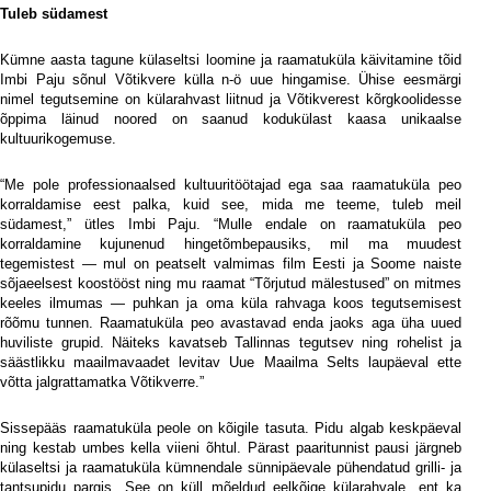
Tuleb südamest
Kümne aasta tagune külaseltsi loomine ja raamatuküla käivitamine tõid
Imbi Paju sõnul Võtikvere külla n-ö uue hingamise. Ühise eesmärgi
nimel tegutsemine on külarahvast liitnud ja Võtikverest kõrgkoolidesse
õppima läinud noored on saanud kodukülast kaasa unikaalse
kultuurikogemuse.
“Me pole professionaalsed kultuuritöötajad ega saa raamatuküla peo
korraldamise eest palka, kuid see, mida me teeme, tuleb meil
südamest,” ütles Imbi Paju. “Mulle endale on raamatuküla peo
korraldamine kujunenud hingetõmbepausiks, mil ma muudest
tegemistest — mul on peatselt valmimas film Eesti ja Soome naiste
sõjaeelsest koostööst ning mu raamat “Tõrjutud mälestused” on mitmes
keeles ilmumas — puhkan ja oma küla rahvaga koos tegutsemisest
rõõmu tunnen. Raamatuküla peo avastavad enda jaoks aga üha uued
huviliste grupid. Näiteks kavatseb Tallinnas tegutsev ning rohelist ja
säästlikku maailmavaadet levitav Uue Maailma Selts laupäeval ette
võtta jalgrattamatka Võtikverre.”
Sissepääs raamatuküla peole on kõigile tasuta. Pidu algab keskpäeval
ning kestab umbes kella viieni õhtul. Pärast paaritunnist pausi järgneb
külaseltsi ja raamatuküla kümnendale sünnipäevale pühendatud grilli- ja
tantsupidu pargis. See on küll mõeldud eelkõige külarahvale, ent ka