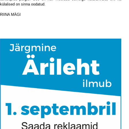
külalised on sinna oodatud.
iii
RIINA MÄGI