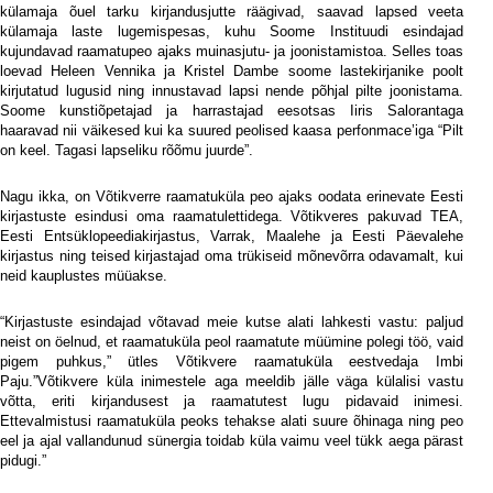
külamaja õuel tarku kirjandusjutte räägivad, saavad lapsed veeta
külamaja laste lugemispesas, kuhu Soome Instituudi esindajad
kujundavad raamatupeo ajaks muinasjutu- ja joonistamistoa. Selles toas
loevad Heleen Vennika ja Kristel Dambe soome lastekirjanike poolt
kirjutatud lugusid ning innustavad lapsi nende põhjal pilte joonistama.
Soome kunstiõpetajad ja harrastajad eesotsas Iiris Salorantaga
haaravad nii väikesed kui ka suured peolised kaasa perfonmace’iga “Pilt
on keel. Tagasi lapseliku rõõmu juurde”.
Nagu ikka, on Võtikverre raamatuküla peo ajaks oodata erinevate Eesti
kirjastuste esindusi oma raamatulettidega. Võtikveres pakuvad TEA,
Eesti Entsüklopeediakirjastus, Varrak, Maalehe ja Eesti Päevalehe
kirjastus ning teised kirjastajad oma trükiseid mõnevõrra odavamalt, kui
neid kauplustes müüakse.
“Kirjastuste esindajad võtavad meie kutse alati lahkesti vastu: paljud
neist on öelnud, et raamatuküla peol raamatute müümine polegi töö, vaid
pigem puhkus,” ütles Võtikvere raamatuküla eestvedaja Imbi
Paju.”Võtikvere küla inimestele aga meeldib jälle väga külalisi vastu
võtta, eriti kirjandusest ja raamatutest lugu pidavaid inimesi.
Ettevalmistusi raamatuküla peoks tehakse alati suure õhinaga ning peo
eel ja ajal vallandunud sünergia toidab küla vaimu veel tükk aega pärast
pidugi.”