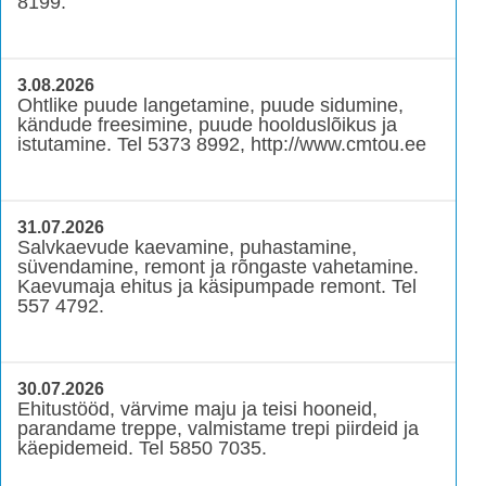
8199.
3.08.2026
Ohtlike puude langetamine, puude sidumine,
kändude freesimine, puude hoolduslõikus ja
istutamine. Tel 5373 8992, http://www.cmtou.ee
31.07.2026
Salvkaevude kaevamine, puhastamine,
süvendamine, remont ja rõngaste vahetamine.
Kaevumaja ehitus ja käsipumpade remont. Tel
557 4792.
30.07.2026
Ehitustööd, värvime maju ja teisi hooneid,
parandame treppe, valmistame trepi piirdeid ja
käepidemeid. Tel 5850 7035.