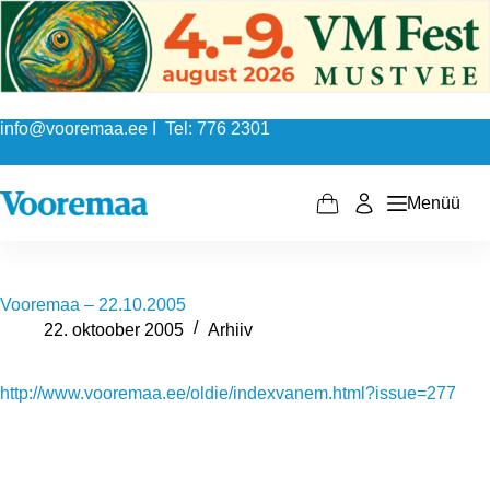
Skip
to
content
info@vooremaa.ee I Tel: 776 2301
Menüü
Shopping
cart
Vooremaa – 22.10.2005
22. oktoober 2005
Arhiiv
http://www.vooremaa.ee/oldie/indexvanem.html?issue=277