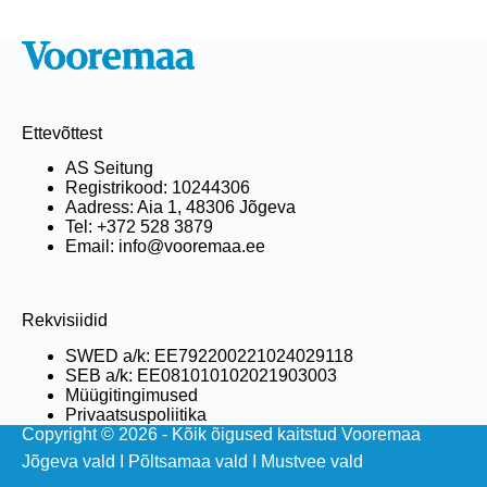
Ettevõttest
AS Seitung
Registrikood: 10244306
Aadress: Aia 1, 48306 Jõgeva
Tel: +372 528 3879
Email: info@vooremaa.ee
Rekvisiidid
SWED a/k: EE792200221024029118
SEB a/k: EE081010102021903003
Müügitingimused
Privaatsuspoliitika
Copyright © 2026 - Kõik õigused kaitstud Vooremaa
Jõgeva vald
I
Põltsamaa vald
I
Mustvee vald