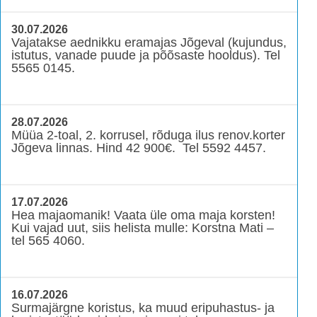
30.07.2026
Vajatakse aednikku eramajas Jõgeval (kujundus,
istutus, vanade puude ja põõsaste hooldus). Tel
5565 0145.
28.07.2026
Müüa 2-toal, 2. korrusel, rõduga ilus renov.korter
Jõgeva linnas. Hind 42 900€. Tel 5592 4457.
17.07.2026
Hea majaomanik! Vaata üle oma maja korsten!
Kui vajad uut, siis helista mulle: Korstna Mati –
tel 565 4060.
16.07.2026
Surmajärgne koristus, ka muud eripuhastus- ja