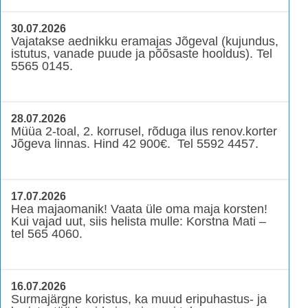
30.07.2026
Vajatakse aednikku eramajas Jõgeval (kujundus,
istutus, vanade puude ja põõsaste hooldus). Tel
5565 0145.
28.07.2026
Müüa 2-toal, 2. korrusel, rõduga ilus renov.korter
Jõgeva linnas. Hind 42 900€. Tel 5592 4457.
17.07.2026
Hea majaomanik! Vaata üle oma maja korsten!
Kui vajad uut, siis helista mulle: Korstna Mati –
tel 565 4060.
16.07.2026
Surmajärgne koristus, ka muud eripuhastus- ja