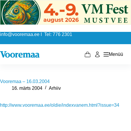
Skip
to
content
info@vooremaa.ee I Tel: 776 2301
Menüü
Shopping
cart
Vooremaa – 16.03.2004
16. märts 2004
Arhiiv
http://www.vooremaa.ee/oldie/indexvanem.html?issue=34