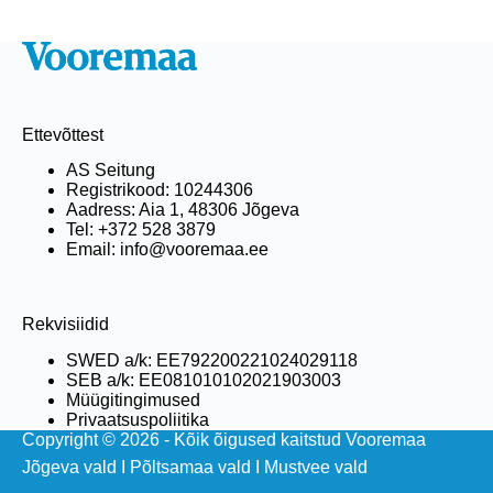
Ettevõttest
AS Seitung
Registrikood: 10244306
Aadress: Aia 1, 48306 Jõgeva
Tel: +372 528 3879
Email: info@vooremaa.ee
Rekvisiidid
SWED a/k: EE792200221024029118
SEB a/k: EE081010102021903003
Müügitingimused
Privaatsuspoliitika
Copyright © 2026 - Kõik õigused kaitstud Vooremaa
Jõgeva vald
I
Põltsamaa vald
I
Mustvee vald