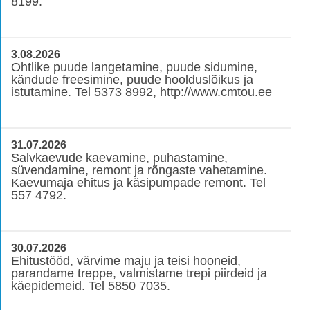
8199.
3.08.2026
Ohtlike puude langetamine, puude sidumine,
kändude freesimine, puude hoolduslõikus ja
istutamine. Tel 5373 8992, http://www.cmtou.ee
31.07.2026
Salvkaevude kaevamine, puhastamine,
süvendamine, remont ja rõngaste vahetamine.
Kaevumaja ehitus ja käsipumpade remont. Tel
557 4792.
30.07.2026
Ehitustööd, värvime maju ja teisi hooneid,
parandame treppe, valmistame trepi piirdeid ja
käepidemeid. Tel 5850 7035.