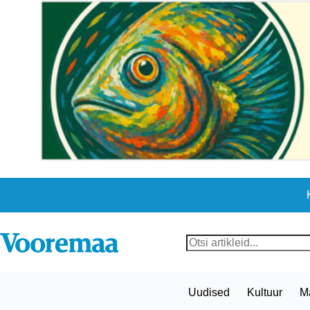
Skip
to
content
No
results
Uudised
Kultuur
M