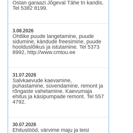
Ostan garaazi Jõgeval Tähe tn kandis.
Tel 5382 8199.
3.08.2026
Ohtlike puude langetamine, puude
sidumine, kändude freesimine, puude
hoolduslõikus ja istutamine. Tel 5373
8992, http://www.cmtou.ee
31.07.2026
Salvkaevude kaevamine,
puhastamine, süvendamine, remont ja
rõngaste vahetamine. Kaevumaja
ehitus ja käsipumpade remont. Tel 557
4792.
30.07.2026
Ehitustööd, värvime maju ja teisi