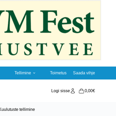
Tellimine
Toimetus
Saada vihje
Logi sisse
0,00
€
Shopping
cart
Kuulutuste tellimine