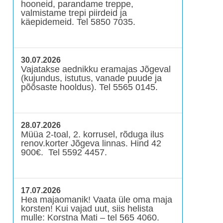
hooneid, parandame treppe,
valmistame trepi piirdeid ja
käepidemeid. Tel 5850 7035.
30.07.2026
Vajatakse aednikku eramajas Jõgeval
(kujundus, istutus, vanade puude ja
põõsaste hooldus). Tel 5565 0145.
28.07.2026
Müüa 2-toal, 2. korrusel, rõduga ilus
renov.korter Jõgeva linnas. Hind 42
900€. Tel 5592 4457.
17.07.2026
Hea majaomanik! Vaata üle oma maja
korsten! Kui vajad uut, siis helista
mulle: Korstna Mati – tel 565 4060.