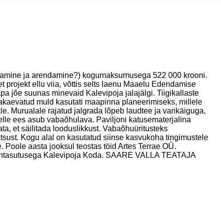
aastamine ja arendamine?) kogumaksumusega 522 000 krooni.
et projekt ellu viia, võttis selts laenu Maaelu Edendamise
ääpa jõe suunas minevaid Kalevipoja jalajälgi. Tiigikallaste
ljakaevatud muld kasutati maapinna planeerimiseks, millele
le. Murualale rajatud jalgrada lõpeb laudtee ja varikäiguga,
 selle ees asub vabaõhulava. Paviljoni katusematerjalina
ta, et säilitada looduslikkust. Vabaõhuüritusteks
tsust. Kogu alal on kasutatud siinse kasvukoha tingimustele
. Poole aasta jooksul teostas töid Artes Terrae OÜ.
 sihtasutusega Kalevipoja Koda. SAARE VALLA TEATAJA