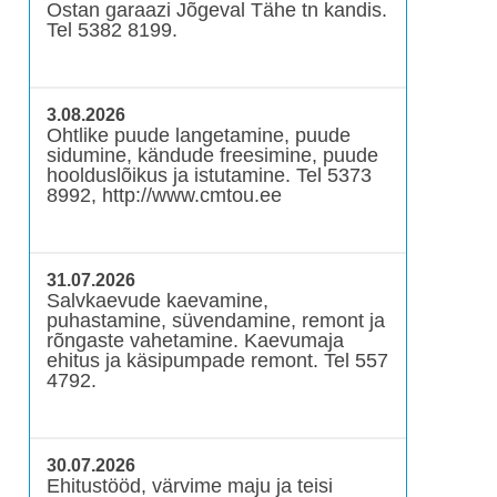
Ostan garaazi Jõgeval Tähe tn kandis.
Tel 5382 8199.
3.08.2026
Ohtlike puude langetamine, puude
sidumine, kändude freesimine, puude
hoolduslõikus ja istutamine. Tel 5373
8992, http://www.cmtou.ee
31.07.2026
Salvkaevude kaevamine,
puhastamine, süvendamine, remont ja
rõngaste vahetamine. Kaevumaja
ehitus ja käsipumpade remont. Tel 557
4792.
30.07.2026
Ehitustööd, värvime maju ja teisi