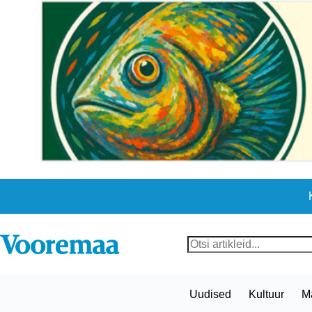
Skip
to
content
No
results
Uudised
Kultuur
M