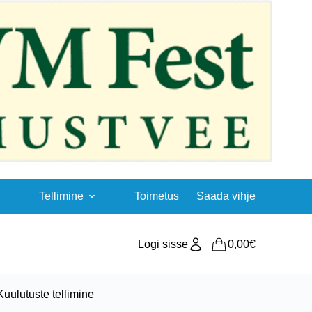
Tellimine
Toimetus
Saada vihje
Logi sisse
0,00
€
Shopping
cart
Kuulutuste tellimine