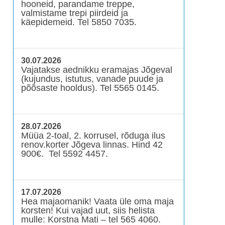
hooneid, parandame treppe,
valmistame trepi piirdeid ja
käepidemeid. Tel 5850 7035.
30.07.2026
Vajatakse aednikku eramajas Jõgeval
(kujundus, istutus, vanade puude ja
põõsaste hooldus). Tel 5565 0145.
28.07.2026
Müüa 2-toal, 2. korrusel, rõduga ilus
renov.korter Jõgeva linnas. Hind 42
900€. Tel 5592 4457.
17.07.2026
Hea majaomanik! Vaata üle oma maja
korsten! Kui vajad uut, siis helista
mulle: Korstna Mati – tel 565 4060.