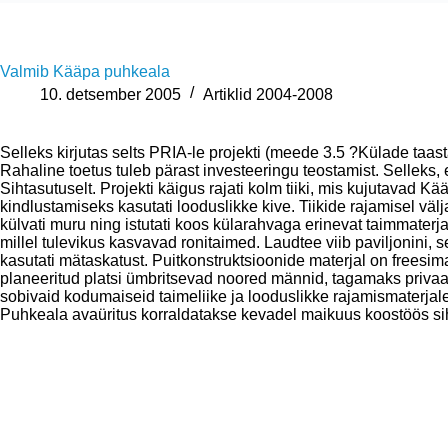
Valmib Kääpa puhkeala
10. detsember 2005
Artiklid 2004-2008
Selleks kirjutas selts PRIA-le projekti (meede 3.5 ?Külade t
Rahaline toetus tuleb pärast investeeringu teostamist. Selleks, 
Sihtasutuselt. Projekti käigus rajati kolm tiiki, mis kujutavad K
kindlustamiseks kasutati looduslikke kive. Tiikide rajamisel vä
külvati muru ning istutati koos külarahvaga erinevat taimmaterja
millel tulevikus kasvavad ronitaimed. Laudtee viib paviljonini,
kasutati mätaskatust. Puitkonstruktsioonide materjal on freesima
planeeritud platsi ümbritsevad noored männid, tagamaks privaa
sobivaid kodumaiseid taimeliike ja looduslikke rajamismaterjale
Puhkeala avaüritus korraldatakse kevadel maikuus koostöös