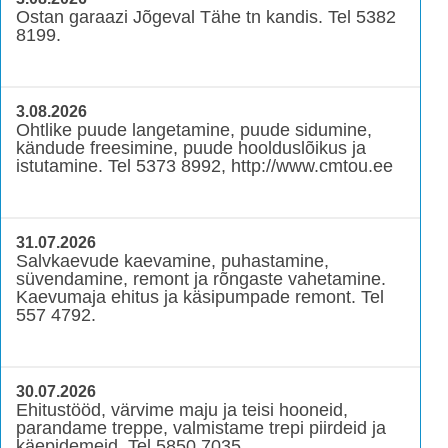
Ostan garaazi Jõgeval Tähe tn kandis. Tel 5382
8199.
3.08.2026
Ohtlike puude langetamine, puude sidumine,
kändude freesimine, puude hoolduslõikus ja
istutamine. Tel 5373 8992, http://www.cmtou.ee
31.07.2026
Salvkaevude kaevamine, puhastamine,
süvendamine, remont ja rõngaste vahetamine.
Kaevumaja ehitus ja käsipumpade remont. Tel
557 4792.
30.07.2026
Ehitustööd, värvime maju ja teisi hooneid,
parandame treppe, valmistame trepi piirdeid ja
käepidemeid. Tel 5850 7035.