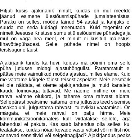
Hiljuti küsis ajakirjanik minult, kuidas on mul meelde
jäänud esimene ülestõusmispühade jumalateenistus.
Paraku on sellest mööda läinud 54 aastat ja kahjuks ei
suuda ma seda kuidagi meenutada. Kuid tegemist on
nimelt Jeesuse Kristuse surnuist ülestõusmise pühadega ja
mul on väga hea meel, et minult ei küsitud mälestusi
lihavõttepühadest. Sellel pühade nimel on hoopis
teistsugune taust.
Ajakirjanik tundis ka huvi, kuidas ma põimin oma selle
püha jutlusse midagi ajastuhõngulist. Paratamatult ei
pääse meie vaimulikud mööda ajastust, milles elame. Kuid
me vaatame kõigele täiesti teisest aspektist. Meie eesmärk
ei ole näidata, et oleme ajakirjanduse ja muid kanaleid
kaudu toimuvaga tuttavad. Me näeme, milline on meie
rahva vaimne olukord, ja tahame oma rahvast aidata.
Sellepärast peaksime näitama oma jutlustes teed sisemise
tasakaaluni, julgustama rahvast tulevikku vaatamisel. On
märgata, et meie rahval on palju hirme. Meie
kommunikatsioonikanaleis küll viidatakse sellele, aga
lahendusi ei pakuta. Kas saab lahendus olla selles, kui
teatatakse, kuidas nõiad kevade vastu võtsid või millist nõu
annavad sensitiivid või selgeltnägijad? Ajakirjandus peaks