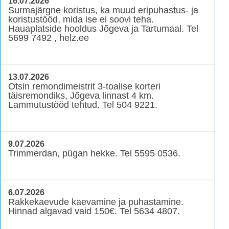
16.07.2026
Surmajärgne koristus, ka muud eripuhastus- ja
koristustööd, mida ise ei soovi teha.
Hauaplatside hooldus Jõgeva ja Tartumaal. Tel
5699 7492 , helz.ee
13.07.2026
Otsin remondimeistrit 3-toalise korteri
täisremondiks, Jõgeva linnast 4 km.
Lammutustööd tehtud. Tel 504 9221.
9.07.2026
Trimmerdan, pügan hekke. Tel 5595 0536.
6.07.2026
Rakkekaevude kaevamine ja puhastamine.
Hinnad algavad vaid 150€. Tel 5634 4807.