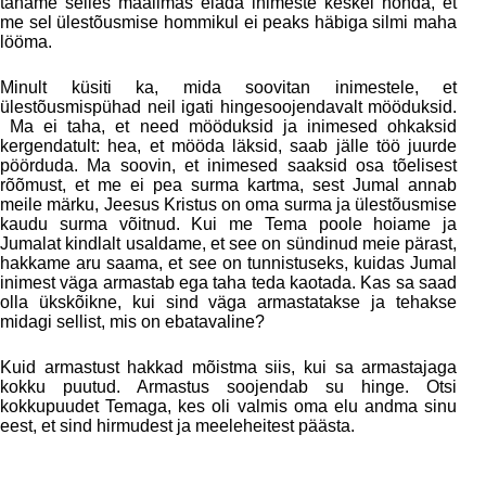
tahame selles maailmas elada inimeste keskel nõnda, et
me sel ülestõusmise hommikul ei peaks häbiga silmi maha
lööma.
Minult küsiti ka, mida soovitan inimestele, et
ülestõusmispühad neil igati hingesoojendavalt mööduksid.
Ma ei taha, et need mööduksid ja inimesed ohkaksid
kergendatult: hea, et mööda läksid, saab jälle töö juurde
pöörduda. Ma soovin, et inimesed saaksid osa tõelisest
rõõmust, et me ei pea surma kartma, sest Jumal annab
meile märku, Jeesus Kristus on oma surma ja ülestõusmise
kaudu surma võitnud. Kui me Tema poole hoiame ja
Jumalat kindlalt usaldame, et see on sündinud meie pärast,
hakkame aru saama, et see on tunnistuseks, kuidas Jumal
inimest väga armastab ega taha teda kaotada. Kas sa saad
olla ükskõikne, kui sind väga armastatakse ja tehakse
midagi sellist, mis on ebatavaline?
Kuid armastust hakkad mõistma siis, kui sa armastajaga
kokku puutud. Armastus soojendab su hinge. Otsi
kokkupuudet Temaga, kes oli valmis oma elu andma sinu
eest, et sind hirmudest ja meeleheitest päästa.