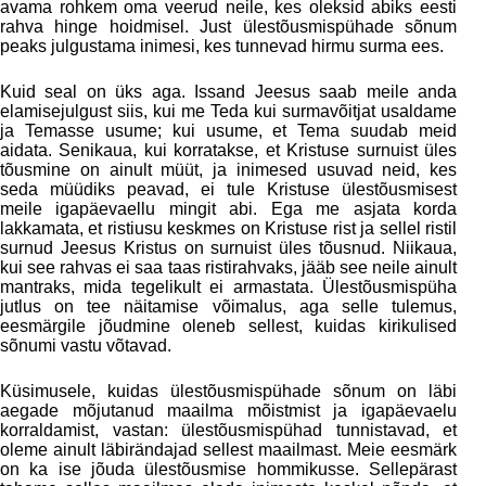
avama rohkem oma veerud neile, kes oleksid abiks eesti
rahva hinge hoidmisel. Just ülestõusmispühade sõnum
peaks julgustama inimesi, kes tunnevad hirmu surma ees.
Kuid seal on üks aga. Issand Jeesus saab meile anda
elamisejulgust siis, kui me Teda kui surmavõitjat usaldame
ja Temasse usume; kui usume, et Tema suudab meid
aidata. Senikaua, kui korratakse, et Kristuse surnuist üles
tõusmine on ainult müüt, ja inimesed usuvad neid, kes
seda müüdiks peavad, ei tule Kristuse ülestõusmisest
meile igapäevaellu mingit abi. Ega me asjata korda
lakkamata, et ristiusu keskmes on Kristuse rist ja sellel ristil
surnud Jeesus Kristus on surnuist üles tõusnud. Niikaua,
kui see rahvas ei saa taas ristirahvaks, jääb see neile ainult
mantraks, mida tegelikult ei armastata. Ülestõusmispüha
jutlus on tee näitamise võimalus, aga selle tulemus,
eesmärgile jõudmine oleneb sellest, kuidas kirikulised
sõnumi vastu võtavad.
Küsimusele, kuidas ülestõusmispühade sõnum on läbi
aegade mõjutanud maailma mõistmist ja igapäevaelu
korraldamist, vastan: ülestõusmispühad tunnistavad, et
oleme ainult läbirändajad sellest maailmast. Meie eesmärk
on ka ise jõuda ülestõusmise hommikusse. Sellepärast