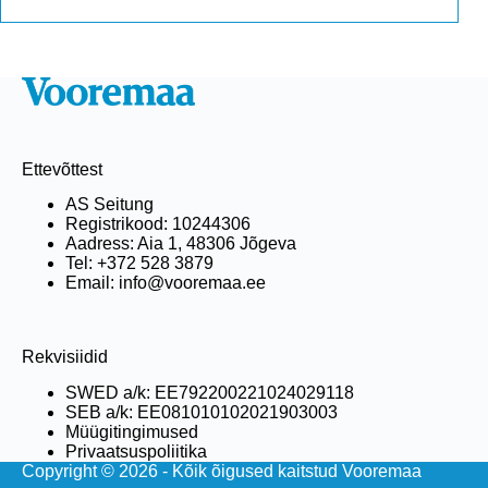
Ettevõttest
AS Seitung
Registrikood: 10244306
Aadress: Aia 1, 48306 Jõgeva
Tel: +372 528 3879
Email: info@vooremaa.ee
Rekvisiidid
SWED a/k: EE792200221024029118
SEB a/k: EE081010102021903003
Müügitingimused
Privaatsuspoliitika
Copyright © 2026 - Kõik õigused kaitstud Vooremaa