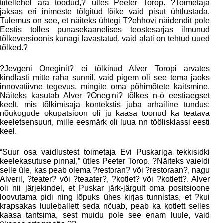
tiitellehel ära toodud,? ütles Peeter Torop. ?Toimetaja
jaksas eri inimeste tõlgitud lõike vaid pisut ühtlustada.
Tulemus on see, et näiteks ühtegi T?ehhovi näidendit pole
Eestis tolles punasekaanelises teostesarjas ilmunud
tõlkeversioonis kunagi lavastatud, vaid alati on tehtud uued
tõlked.?
?Jevgeni Oneginit? ei tõlkinud Alver Toropi arvates
kindlasti mitte raha sunnil, vaid pigem oli see tema jaoks
innovatiivne tegevus, mingite oma põhimõtete kaitsmine.
Näiteks kasutab Alver ?Onegini? tõlkes n-ö eestiaegset
keelt, mis tõlkimisaja kontekstis juba arhailine tundus:
nõukogude okupatsioon oli ju kaasa toonud ka teatava
keeletsensuuri, mille eesmärk oli luua nn töölisklassi eesti
keel.
“Suur osa vaidlustest toimetaja Evi Puskariga tekkisidki
keelekasutuse pinnal,” ütles Peeter Torop. ?Näiteks vaieldi
selle üle, kas peab olema ?restoran? või ?restoraan?, nagu
Alveril, ?teater? või ?teaater?, ?kotlet? või ?kotlett?. Alver
oli nii järjekindel, et Puskar järk-järgult oma positsioone
loovutama pidi ning lõpuks ühes kirjas tunnistas, et ?kui
krapsakas luuleballett seda nõuab, peab ka kotlett selles
kaasa tantsima, sest muidu pole see enam luule, vaid