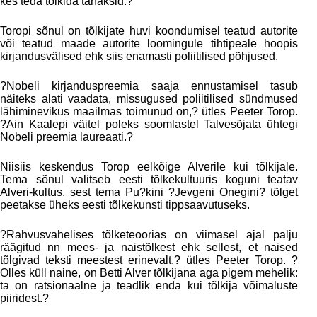
kes teda tõlkida tahaksid.?
Toropi sõnul on tõlkijate huvi koondumisel teatud autorite
või teatud maade autorite loomingule tihtipeale hoopis
kirjandusvälised ehk siis enamasti poliitilised põhjused.
?Nobeli kirjanduspreemia saaja ennustamisel tasub
näiteks alati vaadata, missugused poliitilised sündmused
lähiminevikus maailmas toimunud on,? ütles Peeter Torop.
?Ain Kaalepi väitel poleks soomlastel Talvesõjata ühtegi
Nobeli preemia laureaati.?
Niisiis keskendus Torop eelkõige Alverile kui tõlkijale.
Tema sõnul valitseb eesti tõlkekultuuris koguni teatav
Alveri-kultus, sest tema Pu?kini ?Jevgeni Onegini? tõlget
peetakse üheks eesti tõlkekunsti tippsaavutuseks.
?Rahvusvahelises tõlketeoorias on viimasel ajal palju
räägitud nn mees- ja naistõlkest ehk sellest, et naised
tõlgivad teksti meestest erinevalt,? ütles Peeter Torop. ?
Olles küll naine, on Betti Alver tõlkijana aga pigem mehelik:
ta on ratsionaalne ja teadlik enda kui tõlkija võimaluste
piiridest.?