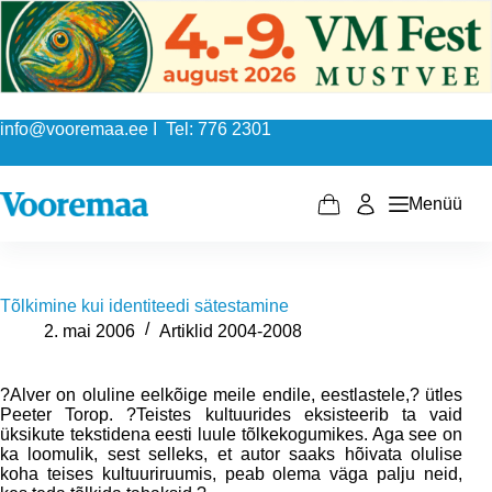
Skip
to
content
info@vooremaa.ee I Tel: 776 2301
Menüü
Shopping
cart
Tõlkimine kui identiteedi sätestamine
2. mai 2006
Artiklid 2004-2008
?Alver on oluline eelkõige meile endile, eestlastele,? ütles
Peeter Torop. ?Teistes kultuurides eksisteerib ta vaid
üksikute tekstidena eesti luule tõlkekogumikes. Aga see on
ka loomulik, sest selleks, et autor saaks hõivata olulise
koha teises kultuuriruumis, peab olema väga palju neid,