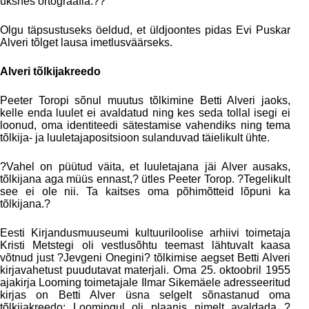
üksnes ortograafia.??
Olgu täpsustuseks öeldud, et üldjoontes pidas Evi Puskar
Alveri tõlget lausa imetlusväärseks.
Alveri tõlkijakreedo
Peeter Toropi sõnul muutus tõlkimine Betti Alveri jaoks,
kelle enda luulet ei avaldatud ning kes seda tollal isegi ei
loonud, oma identiteedi sätestamise vahendiks ning tema
tõlkija- ja luuletajapositsioon sulanduvad täielikult ühte.
?Vahel on püütud väita, et luuletajana jäi Alver ausaks,
tõlkijana aga müüs ennast,? ütles Peeter Torop. ?Tegelikult
see ei ole nii. Ta kaitses oma põhimõtteid lõpuni ka
tõlkijana.?
Eesti Kirjandusmuuseumi kultuuriloolise arhiivi toimetaja
Kristi Metstegi oli vestlusõhtu teemast lähtuvalt kaasa
võtnud just ?Jevgeni Onegini? tõlkimise aegset Betti Alveri
kirjavahetust puudutavat materjali. Oma 25. oktoobril 1955
ajakirja Looming toimetajale Ilmar Sikemäele adresseeritud
kirjas on Betti Alver üsna selgelt sõnastanud oma
tõlkijakreedo: Loomingul oli plaanis nimelt avaldada ?