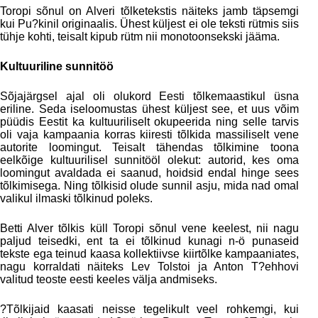
Toropi sõnul on Alveri tõlketekstis näiteks jamb täpsemgi
kui Pu?kinil originaalis. Ühest küljest ei ole teksti rütmis siis
tühje kohti, teisalt kipub rütm nii monotoonsekski jääma.
Kultuuriline sunnitöö
Sõjajärgsel ajal oli olukord Eesti tõlkemaastikul üsna
eriline. Seda iseloomustas ühest küljest see, et uus võim
püüdis Eestit ka kultuuriliselt okupeerida ning selle tarvis
oli vaja kampaania korras kiiresti tõlkida massiliselt vene
autorite loomingut. Teisalt tähendas tõlkimine toona
eelkõige kultuurilisel sunnitööl olekut: autorid, kes oma
loomingut avaldada ei saanud, hoidsid endal hinge sees
tõlkimisega. Ning tõlkisid olude sunnil asju, mida nad omal
valikul ilmaski tõlkinud poleks.
Betti Alver tõlkis küll Toropi sõnul vene keelest, nii nagu
paljud teisedki, ent ta ei tõlkinud kunagi n-ö punaseid
tekste ega teinud kaasa kollektiivse kiirtõlke kampaaniates,
nagu korraldati näiteks Lev Tolstoi ja Anton T?ehhovi
valitud teoste eesti keeles välja andmiseks.
?Tõlkijaid kaasati neisse tegelikult veel rohkemgi, kui