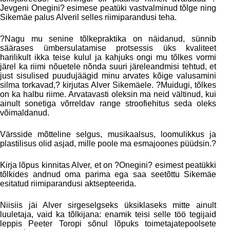
Jevgeni Onegini? esimese peatüki vastvalminud tõlge ning
Sikemäe palus Alveril selles riimiparandusi teha.
?Nagu mu senine tõlkepraktika on näidanud, sünnib
säärases ümbersulatamise protsessis üks kvaliteet
harilikult ikka teise kulul ja kahjuks ongi mu tõlkes vormi
järel ka riimi nõuetele nõnda suuri järeleandmisi tehtud, et
just sisulised puudujäägid minu arvates kõige valusamini
silma torkavad,? kirjutas Alver Sikemäele. ?Muidugi, tõlkes
on ka halbu riime. Arvatavasti oleksin ma neid vältinud, kui
ainult sonetiga võrreldav range stroofiehitus seda oleks
võimaldanud.
Värsside mõtteline selgus, musikaalsus, loomulikkus ja
plastilisus olid asjad, mille poole ma esmajoones püüdsin.?
Kirja lõpus kinnitas Alver, et on ?Onegini? esimest peatükki
tõlkides andnud oma parima ega saa seetõttu Sikemäe
esitatud riimiparandusi aktsepteerida.
Niisiis jäi Alver sirgeselgseks üksiklaseks mitte ainult
luuletaja, vaid ka tõlkijana: enamik teisi selle töö tegijaid
leppis Peeter Toropi sõnul lõpuks toimetajatepoolsete