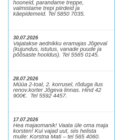
hooneid, parandame treppe,
valmistame trepi piirdeid ja
käepidemeid. Tel 5850 7035.
30.07.2026
Vajatakse aednikku eramajas Jõgeval
(kujundus, istutus, vanade puude ja
põõsaste hooldus). Tel 5565 0145.
28.07.2026
Müüa 2-toal, 2. korrusel, rõduga ilus
renov.korter Jõgeva linnas. Hind 42
900€. Tel 5592 4457.
17.07.2026
Hea majaomanik! Vaata üle oma maja
korsten! Kui vajad uut, siis helista
mulle: Korstna Mati – tel 565 4060.