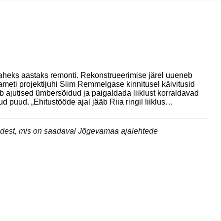
kaheks aastaks remonti. Rekonstrueerimise järel uueneb
ameti projektijuhi Siim Remmelgase kinnitusel käivitusid
b ajutised ümbersõidud ja paigaldada liiklust korraldavad
 puud. „Ehitustööde ajal jääb Riia ringil liiklus…
andest, mis on saadaval Jõgevamaa ajalehtede