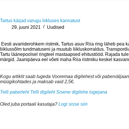
Tartus käijad varugu liikluses kannatust
29. juuni 2021
Uudised
Eesti avariiderohkem ristmik, Tartus asuv Riia ring läheb pea 
liiklussõlm tundmatuseni ja muutub liikluskorraldus. Transpordi
Tartu läänepoolsel ringteel mastaapsed ehitustööd. Rajada tule
märgid. Jaanipäeva eel võeti maha Riia ristmiku keskel kasvanud
Kogu artiklit saab lugeda Vooremaa digilehest või pabervälja
müügikohtades ja maksab vaid 2,5€.
Telli paberleht
Telli digileht
Sisene digilehe lugejana
Oled juba portaali kasutaja?
Logi sisse siin