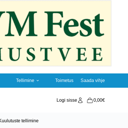
Tellimine
Toimetus
Saada vihje
Logi sisse
0,00
€
Shopping
cart
Kuulutuste tellimine