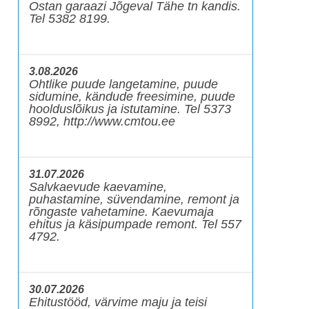
Ostan garaazi Jõgeval Tähe tn kandis.
Tel 5382 8199.
3.08.2026
Ohtlike puude langetamine, puude
sidumine, kändude freesimine, puude
hoolduslõikus ja istutamine. Tel 5373
8992, http://www.cmtou.ee
31.07.2026
Salvkaevude kaevamine,
puhastamine, süvendamine, remont ja
rõngaste vahetamine. Kaevumaja
ehitus ja käsipumpade remont. Tel 557
4792.
30.07.2026
Ehitustööd, värvime maju ja teisi