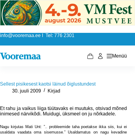
Skip
to
content
info@vooremaa.ee I Tel: 776 2301
Menüü
Shopping
cart
Sellest pisikesest kaotsi läinud õiglustundest
30. juuli 2009
Kirjad
Et rahu ja vaikus liiga tüütavaks ei muutuks, otsivad mõned
inimesed närvikõdi. Muidugi, üksmeel on ju nõrkadele.
Nagu kirjutas Mati Unt: ”.. probleemide taha poetakse ikka siis, kui ei
usaldata vaadata oma sisemusse.” Usaldamatus on nagu kevadine