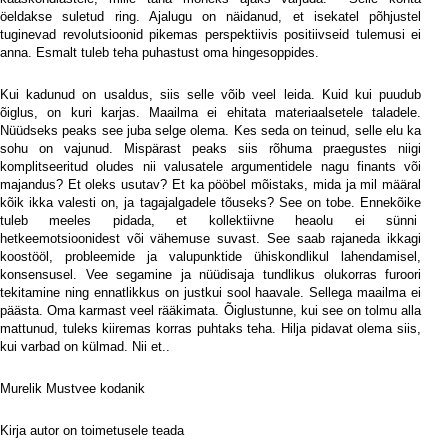
öeldakse suletud ring. Ajalugu on näidanud, et isekatel põhjustel
tuginevad revolutsioonid pikemas perspektiivis positiivseid tulemusi ei
anna. Esmalt tuleb teha puhastust oma hingesoppides.
Kui kadunud on usaldus, siis selle võib veel leida. Kuid kui puudub
õiglus, on kuri karjas. Maailma ei ehitata materiaalsetele taladele.
Nüüdseks peaks see juba selge olema. Kes seda on teinud, selle elu ka
sohu on vajunud. Mispärast peaks siis rõhuma praegustes niigi
komplitseeritud oludes nii valusatele argumentidele nagu finants või
majandus? Et oleks usutav? Et ka pööbel mõistaks, mida ja mil määral
kõik ikka valesti on, ja tagajalgadele tõuseks? See on tobe. Ennekõike
tuleb meeles pidada, et kollektiivne heaolu ei sünni
hetkeemotsioonidest või vähemuse suvast. See saab rajaneda ikkagi
koostööl, probleemide ja valupunktide ühiskondlikul lahendamisel,
konsensusel. Vee segamine ja nüüdisaja tundlikus olukorras furoori
tekitamine ning ennatlikkus on justkui sool haavale. Sellega maailma ei
päästa. Oma karmast veel rääkimata. Õiglustunne, kui see on tolmu alla
mattunud, tuleks kiiremas korras puhtaks teha. Hilja pidavat olema siis,
kui varbad on külmad. Nii et..
Murelik Mustvee kodanik
Kirja autor on toimetusele teada