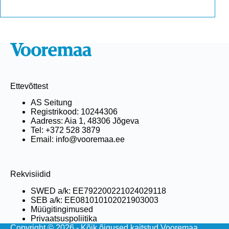
Ettevõttest
AS Seitung
Registrikood: 10244306
Aadress: Aia 1, 48306 Jõgeva
Tel: +372 528 3879
Email: info@vooremaa.ee
Rekvisiidid
SWED a/k: EE792200221024029118
SEB a/k: EE081010102021903003
Müügitingimused
Privaatsuspoliitika
Copyright © 2026 - Kõik õigused kaitstud Vooremaa