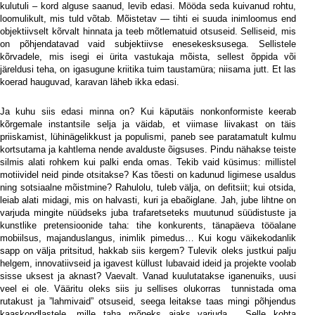
kulutuli – kord alguse saanud, levib edasi. Mööda seda kuivanud rohtu,
loomulikult, mis tuld võtab. Mõistetav — tihti ei suuda inimloomus end
objektiivselt kõrvalt hinnata ja teeb mõtlematuid otsuseid. Selliseid, mis
on põhjendatavad vaid subjektiivse enesekesksusega. Sellistele
kõrvadele, mis isegi ei ürita vastukaja mõista, sellest õppida või
järeldusi teha, on igasugune kriitika tuim taustamüra; niisama jutt. Et las
koerad hauguvad, karavan läheb ikka edasi.
Ja kuhu siis edasi minna on? Kui käputäis nonkonformiste keerab
kõrgemale instantsile selja ja väidab, et viimase liivakast on täis
priiskamist, lühinägelikkust ja populismi, paneb see paratamatult kulmu
kortsutama ja kahtlema nende avalduste õigsuses. Pindu nähakse teiste
silmis alati rohkem kui palki enda omas. Tekib vaid küsimus: millistel
motiividel neid pinde otsitakse? Kas tõesti on kadunud ligimese usaldus
ning sotsiaalne mõistmine? Rahulolu, tuleb välja, on defitsiit; kui otsida,
leiab alati midagi, mis on halvasti, kuri ja ebaõiglane. Jah, jube lihtne on
varjuda mingite nüüdseks juba trafaretseteks muutunud süüdistuste ja
kunstlike pretensioonide taha: tihe konkurents, tänapäeva tööalane
mobiilsus, majanduslangus, inimlik pimedus… Kui kogu väikekodanlik
sapp on välja pritsitud, hakkab siis kergem? Tulevik oleks justkui palju
helgem, innovatiivseid ja igavest küllust lubavaid ideid ja projekte voolab
sisse uksest ja aknast? Vaevalt. Vanad kuulutatakse iganenuiks, uusi
veel ei ole. Vääritu oleks siis ju sellises olukorras
tunnistada oma
rutakust ja ”lahmivaid” otsuseid, seega leitakse taas mingi põhjendus
kaaskondlastele, mille taha mõneks ajaks varjuda.
Selle kohta