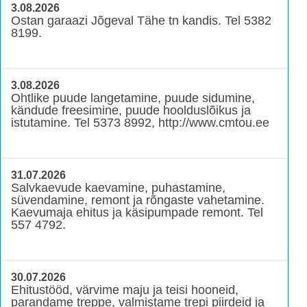
3.08.2026
Ostan garaazi Jõgeval Tähe tn kandis. Tel 5382
8199.
3.08.2026
Ohtlike puude langetamine, puude sidumine,
kändude freesimine, puude hoolduslõikus ja
istutamine. Tel 5373 8992, http://www.cmtou.ee
31.07.2026
Salvkaevude kaevamine, puhastamine,
süvendamine, remont ja rõngaste vahetamine.
Kaevumaja ehitus ja käsipumpade remont. Tel
557 4792.
30.07.2026
Ehitustööd, värvime maju ja teisi hooneid,
parandame treppe, valmistame trepi piirdeid ja