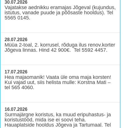
30.07.2026
Vajatakse aednikku eramajas Jõgeval (kujundus,
istutus, vanade puude ja põõsaste hooldus). Tel
5565 0145.
28.07.2026
Müüa 2-toal, 2. korrusel, rõduga ilus renov.korter
Jõgeva linnas. Hind 42 900€. Tel 5592 4457.
17.07.2026
Hea majaomanik! Vaata üle oma maja korsten!
Kui vajad uut, siis helista mulle: Korstna Mati –
tel 565 4060.
16.07.2026
Surmajärgne koristus, ka muud eripuhastus- ja
koristustööd, mida ise ei soovi teha.
Hauaplatside hooldus Jõgeva ja Tartumaal. Tel