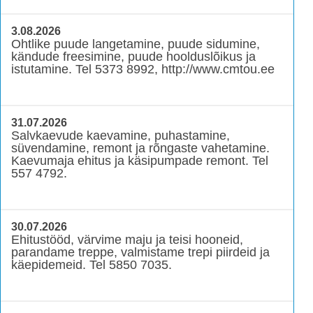
3.08.2026
Ohtlike puude langetamine, puude sidumine,
kändude freesimine, puude hoolduslõikus ja
istutamine. Tel 5373 8992, http://www.cmtou.ee
31.07.2026
Salvkaevude kaevamine, puhastamine,
süvendamine, remont ja rõngaste vahetamine.
Kaevumaja ehitus ja käsipumpade remont. Tel
557 4792.
30.07.2026
Ehitustööd, värvime maju ja teisi hooneid,
parandame treppe, valmistame trepi piirdeid ja
käepidemeid. Tel 5850 7035.