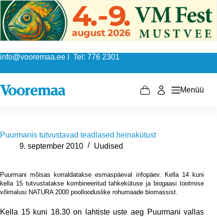
Skip
to
content
info@vooremaa.ee I Tel: 776 2301
Menüü
Shopping
cart
Puurmanis tutvustavad teadlased heinakütust
9. september 2010
Uudised
Puurmani mõisas korraldatakse esmaspäeval infopäev. Kella 14 kuni
kella 15 tutvustatakse kombineeritud tahkekütuse ja biogaasi tootmise
võimalusi NATURA 2000 poollooduslike rohumaade biomassist.
Kella 15 kuni 18.30 on lahtiste uste aeg Puurmani vallas