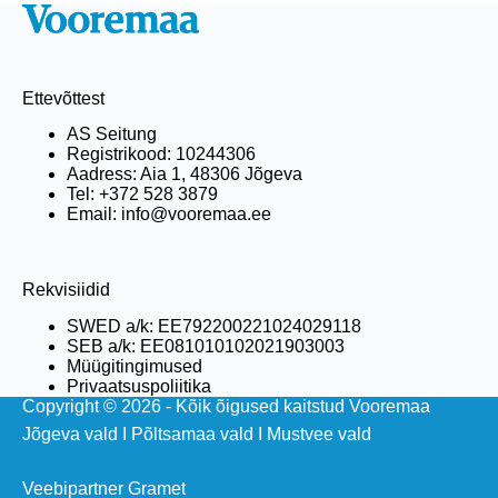
Ettevõttest
AS Seitung
Registrikood: 10244306
Aadress: Aia 1, 48306 Jõgeva
Tel: +372 528 3879
Email: info@vooremaa.ee
Rekvisiidid
SWED a/k: EE792200221024029118
SEB a/k: EE081010102021903003
Müügitingimused
Privaatsuspoliitika
Copyright © 2026 - Kõik õigused kaitstud Vooremaa
Jõgeva vald
I
Põltsamaa vald
I
Mustvee vald
Veebipartner Gramet