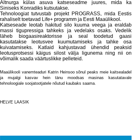
Altnurga külas asuva katseseadme juures, mida ka
Siniseks Konradiks kutsutakse.
Tehnoloogiat tutvustab projekt PROGRASS, mida Eestis
rahaliselt toetavad Life+ programm ja Eesti Maaülikool.
Katseseade leotab hakitud silo kuuma veega ja eraldab
massi tigupressiga tahkeks ja vedelaks osaks. Vedelik
läheb biogaasireaktorisse ja seal toodetud gaasi
kasutatakse leotusvee kuumutamiseks ja tahke osa
kuivatamiseks. Katlaid kahjustavad ühendid peaksid
leotusprotsessi käigus silost välja ligunema ning nii on
võimalik saada väärtuslikke pelleteid.
Maaülikooli vanemteaduri Katrin Heinsoo sõnul peaks meie kaitsealadel
ja mujalgi kasvav hein tänu moodsas masinas kasutatavale
tehnoloogiale soojatootjatele nõutud kaubaks saama.
i
HELVE LAASIK