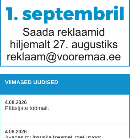
VIIMASED UUDISED
4.08.2026
Päästjate töömailt
4.08.2026
Avanes muinsuskaitseameti toetusvoor