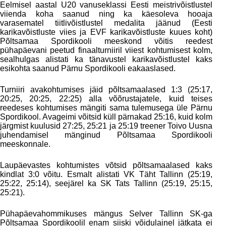
Eelmisel aastal U20 vanuseklassi Eesti meistrivõistlustel
viienda koha saanud ning ka käesoleva hooaja
varasematel tiitlivõistlustel medalita jäänud (Eesti
karikavõistluste viies ja EVF karikavõistluste kuues koht)
Põltsamaa Spordikooli meeskond võitis reedest
pühapäevani peetud finaalturniiril viiest kohtumisest kolm,
sealhulgas alistati ka tänavustel karikavõistlustel kaks
esikohta saanud Pärnu Spordikooli eakaaslased.
Turniiri avakohtumises jäid põltsamaalased 1:3 (25:17,
20:25, 20:25, 22:25) alla võõrustajatele, kuid teises
reedeses kohtumises mängiti sama tulemusega üle Pärnu
Spordikool. Avageimi võitsid küll pärnakad 25:16, kuid kolm
järgmist kuulusid 27:25, 25:21 ja 25:19 treener Toivo Uusna
juhendamisel mänginud Põltsamaa Spordikooli
meeskonnale.
Laupäevastes kohtumistes võtsid põltsamaalased kaks
kindlat 3:0 võitu. Esmalt alistati VK Täht Tallinn (25:19,
25:22, 25:14), seejärel ka SK Tats Tallinn (25:19, 25:15,
25:21).
Pühapäevahommikuses mängus Selver Tallinn SK-ga
Põltsamaa Spordikoolil enam siiski võidulainel jätkata ei