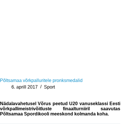
Põltsamaa võrkpalluritele pronksmedalid
6. aprill 2017
Sport
Nädalavahetusel Võrus peetud U20 vanuseklassi Eesti
võrkpallimeistrivõitluste finaalturniiril saavutas
Põltsamaa Spordikooli meeskond kolmanda koha.