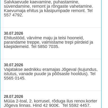
Salvkaevude kaevamine, puhastamine,
süvendamine, remont ja rõngaste vahetamine.
Kaevumaja ehitus ja käsipumpade remont. Tel
557 4792.
30.07.2026
Ehitustööd, värvime maju ja teisi hooneid,
parandame treppe, valmistame trepi piirdeid ja
käepidemeid. Tel 5850 7035.
30.07.2026
Vajatakse aednikku eramajas Jõgeval (kujundus,
istutus, vanade puude ja põõsaste hooldus). Tel
5565 0145.
28.07.2026
Müüa 2-toal, 2. korrusel, rõduga ilus renov.korter
Jõgeva linnas. Hind 42 900€. Tel 5592 4457.