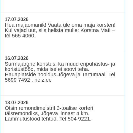
17.07.2026
Hea majaomanik! Vaata üle oma maja korsten!
Kui vajad uut, siis helista mulle: Korstna Mati –
tel 565 4060.
16.07.2026
Surmajärgne koristus, ka muud eripuhastus- ja
koristustööd, mida ise ei soovi teha.
Hauaplatside hooldus Jõgeva ja Tartumaal. Tel
5699 7492 , helz.ee
13.07.2026
Otsin remondimeistrit 3-toalise korteri
täisremondiks, Jõgeva linnast 4 km.
Lammutustööd tehtud. Tel 504 9221.