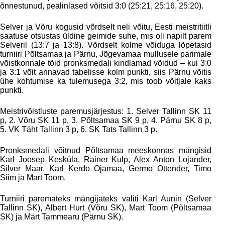
õnnestunud, pealinlased võitsid 3:0 (25:21, 25:16, 25:20).
Selver ja Võru kogusid võrdselt neli võitu, Eesti meistritiitli
saatuse otsustas üldine geimide suhe, mis oli napilt parem
Selveril (13:7 ja 13:8). Võrdselt kolme võiduga lõpetasid
turniiri Põltsamaa ja Pärnu, Jõgevamaa mullusele parimale
võistkonnale tõid pronksmedali kindlamad võidud – kui 3:0
ja 3:1 võit annavad tabelisse kolm punkti, siis Pärnu võitis
ühe kohtumise ka tulemusega 3:2, mis toob võitjale kaks
punkti.
Meistrivõistluste paremusjärjestus: 1. Selver Tallinn SK 11
p, 2. Võru SK 11 p, 3. Põltsamaa SK 9 p, 4. Pärnu SK 8 p,
5. VK Täht Tallinn 3 p, 6. SK Tats Tallinn 3 p.
Pronksmedali võitnud Põltsamaa meeskonnas mängisid
Karl Joosep Kesküla, Rainer Kulp, Alex Anton Lojander,
Silver Maar, Karl Kerdo Ojamaa, Germo Ottender, Timo
Siim ja Mart Toom.
Turniiri paremateks mängijateks valiti Karl Aunin (Selver
Tallinn SK), Albert Hurt (Võru SK), Mart Toom (Põltsamaa
SK) ja Märt Tammearu (Pärnu SK).