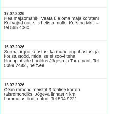
17.07.2026
Hea majaomanik! Vaata üle oma maja korsten!
Kui vajad uut, siis helista mulle: Korstna Mati –
tel 565 4060.
16.07.2026
Surmajärgne koristus, ka muud eripuhastus- ja
koristustööd, mida ise ei soovi teha.
Hauaplatside hooldus Jõgeva ja Tartumaal. Tel
5699 7492 , helz.ee
13.07.2026
Otsin remondimeistrit 3-toalise korteri
täisremondiks, Jõgeva linnast 4 km.
Lammutustööd tehtud. Tel 504 9221.