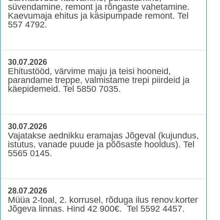
süvendamine, remont ja rõngaste vahetamine.
Kaevumaja ehitus ja käsipumpade remont. Tel
557 4792.
30.07.2026
Ehitustööd, värvime maju ja teisi hooneid,
parandame treppe, valmistame trepi piirdeid ja
käepidemeid. Tel 5850 7035.
30.07.2026
Vajatakse aednikku eramajas Jõgeval (kujundus,
istutus, vanade puude ja põõsaste hooldus). Tel
5565 0145.
28.07.2026
Müüa 2-toal, 2. korrusel, rõduga ilus renov.korter
Jõgeva linnas. Hind 42 900€. Tel 5592 4457.