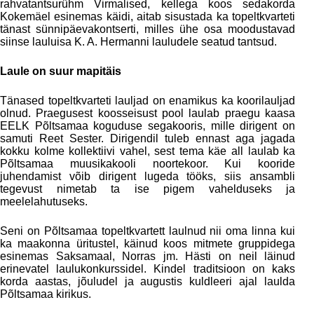
rahvatantsurühm Virmalised, kellega koos sedakorda
Kokemäel esinemas käidi, aitab sisustada ka topeltkvarteti
tänast sünnipäevakontserti, milles ühe osa moodustavad
siinse lauluisa K. A. Hermanni lauludele seatud tantsud.
Laule on suur mapitäis
Tänased topeltkvarteti lauljad on enamikus ka koorilauljad
olnud. Praegusest koosseisust pool laulab praegu kaasa
EELK Põltsamaa koguduse segakooris, mille dirigent on
samuti Reet Sester. Dirigendil tuleb ennast aga jagada
kokku kolme kollektiivi vahel, sest tema käe all laulab ka
Põltsamaa muusikakooli noortekoor. Kui kooride
juhendamist võib dirigent lugeda tööks, siis ansambli
tegevust nimetab ta ise pigem vahelduseks ja
meelelahutuseks.
Seni on Põltsamaa topeltkvartett laulnud nii oma linna kui
ka maakonna üritustel, käinud koos mitmete gruppidega
esinemas Saksamaal, Norras jm. Hästi on neil läinud
erinevatel laulukonkurssidel. Kindel traditsioon on kaks
korda aastas, jõuludel ja augustis kuldleeri ajal laulda
Põltsamaa kirikus.