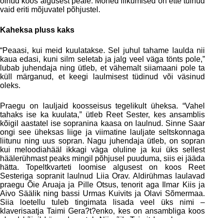
olnud koos algusest peale. Mõned liikumised on ette tulnud
vaid eriti mõjuvatel põhjustel.
Kaheksa pluss kaks
“Peaasi, kui meid kuulatakse. Sel juhul tahame laulda nii
kaua edasi, kuni silm seletab ja jalg veel väga tönts pole,”
lubab juhendaja ning ütleb, et vähemalt siiamaani pole ta
küll märganud, et keegi laulmisest tüdinud või väsinud
oleks.
Praegu on lauljaid koosseisus tegelikult üheksa. “Vahel
tahaks ise ka kuulata,” ütleb Reet Sester, kes ansamblis
kõigil aastatel ise sopranina kaasa on laulnud. Sinne Saar
ongi see üheksas liige ja viimatine lauljate seltskonnaga
liitunu ning uus sopran. Nagu juhendaja ütleb, on sopran
kui meloodiahääl ikkagi väga oluline ja kui üks sellest
häälerühmast peaks mingil põhjusel puuduma, siis ei jääda
hätta. Topeltkvarteti loomise algusest on koos Reet
Sesteriga sopranit laulnud Liia Orav. Aldirühmas laulavad
praegu Õie Aruaja ja Pille Otsus, tenorit aga Ilmar Kiis ja
Aivo Säälik ning bassi Urmas Kuivits ja Olavi Sõmermaa.
Siia loetellu tuleb tingimata lisada veel üks nimi –
klaverisaatja Taimi Gera?t?enko, kes on ansambliga koos