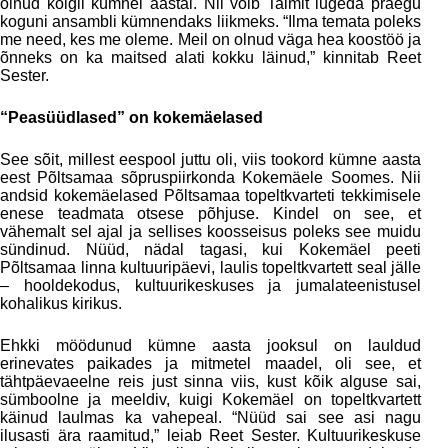
olnud kõigil kümnel aastal. Nii võib Taimit lugeda praegu
koguni ansambli kümnendaks liikmeks. “Ilma temata poleks
me need, kes me oleme. Meil on olnud väga hea koostöö ja
õnneks on ka maitsed alati kokku läinud,” kinnitab Reet
Sester.
“Peasüüdlased” on kokemäelased
See sõit, millest eespool juttu oli, viis tookord kümne aasta
eest Põltsamaa sõpruspiirkonda Kokemäele Soomes. Nii
andsid kokemäelased Põltsamaa topeltkvarteti tekkimisele
enese teadmata otsese põhjuse. Kindel on see, et
vähemalt sel ajal ja sellises koosseisus poleks see muidu
sündinud. Nüüd, nädal tagasi, kui Kokemäel peeti
Põltsamaa linna kultuuripäevi, laulis topeltkvartett seal jälle
– hooldekodus, kultuurikeskuses ja jumalateenistusel
kohalikus kirikus.
Ehkki möödunud kümne aasta jooksul on lauldud
erinevates paikades ja mitmetel maadel, oli see, et
tähtpäevaeelne reis just sinna viis, kust kõik alguse sai,
sümboolne ja meeldiv, kuigi Kokemäel on topeltkvartett
käinud laulmas ka vahepeal. “Nüüd sai see asi nagu
ilusasti ära raamitud,” leiab Reet Sester. Kultuurikeskuse