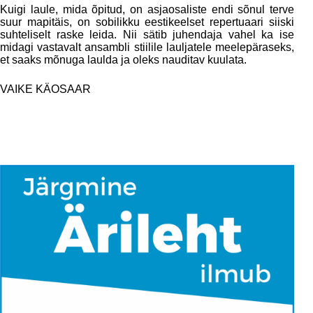
Kuigi laule, mida õpitud, on asjaosaliste endi sõnul terve
suur mapitäis, on sobilikku eestikeelset repertuaari siiski
suhteliselt raske leida. Nii sätib juhendaja vahel ka ise
midagi vastavalt ansambli stiilile lauljatele meelepäraseks,
et saaks mõnuga laulda ja oleks nauditav kuulata.
VAIKE KÄOSAAR