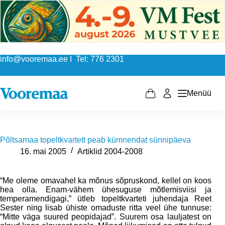
Skip
to
content
info@vooremaa.ee I Tel: 776 2301
Menüü
Shopping
cart
Põltsamaa topeltkvartett peab kümnendat sünnipäeva
16. mai 2005
Artiklid 2004-2008
“Me oleme omavahel ka mõnus sõpruskond, kellel on koos
hea olla. Enam-vähem ühesuguse mõtlemisviisi ja
temperamendigagi,” ütleb topeltkvarteti juhendaja Reet
Sester ning lisab ühiste omaduste ritta veel ühe tunnuse:
“Mitte väga suured peopidajad”. Suurem osa lauljatest on