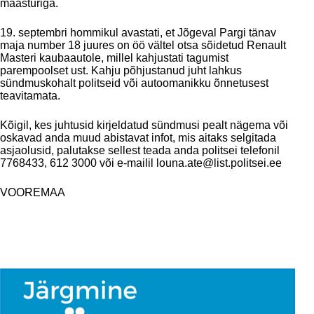
maasturiga.
19. septembri hommikul avastati, et Jõgeval Pargi tänav
maja number 18 juures on öö vältel otsa sõidetud Renault
Masteri kaubaautole, millel kahjustati tagumist
parempoolset ust. Kahju põhjustanud juht lahkus
sündmuskohalt politseid või autoomanikku õnnetusest
teavitamata.
Kõigil, kes juhtusid kirjeldatud sündmusi pealt nägema või
oskavad anda muud abistavat infot, mis aitaks selgitada
asjaolusid, palutakse sellest teada anda politsei telefonil
7768433, 612 3000 või e-mailil
louna.ate@list.politsei.ee
VOOREMAA