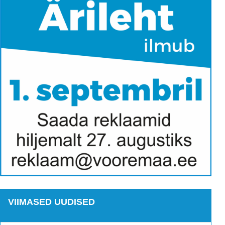
VIIMASED UUDISED