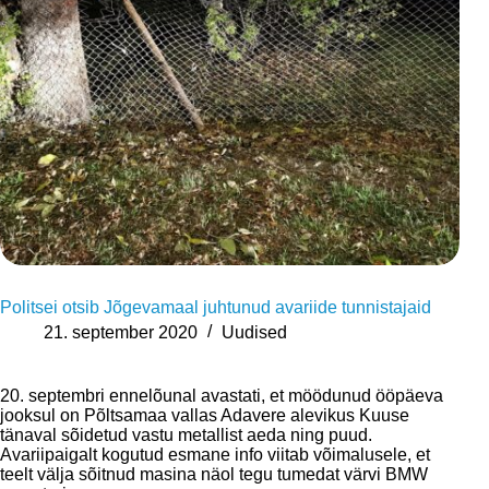
Politsei otsib Jõgevamaal juhtunud avariide tunnistajaid
21. september 2020
Uudised
20. septembri ennelõunal avastati, et möödunud ööpäeva
jooksul on Põltsamaa vallas Adavere alevikus Kuuse
tänaval sõidetud vastu metallist aeda ning puud.
Avariipaigalt kogutud esmane info viitab võimalusele, et
teelt välja sõitnud masina näol tegu tumedat värvi BMW