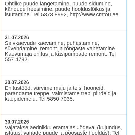
Ohtlike puude langetamine, puude sidumine,
kändude freesimine, puude hoolduslõikus ja
istutamine. Tel 5373 8992, http://www.cmtou.ee
31.07.2026
Salvkaevude kaevamine, puhastamine,
süvendamine, remont ja rõngaste vahetamine.
Kaevumaja ehitus ja käsipumpade remont. Tel
557 4792.
30.07.2026
Ehitustööd, värvime maju ja teisi hooneid,
parandame treppe, valmistame trepi piirdeid ja
käepidemeid. Tel 5850 7035.
30.07.2026
Vajatakse aednikku eramajas Jõgeval (kujundus,
istutus, vanade puude ja põõsaste hooldus). Tel