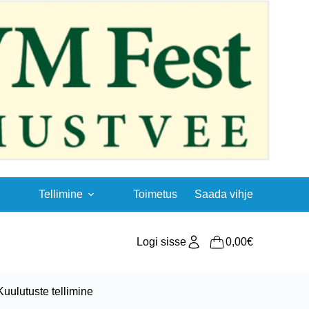
Tellimine
Toimetus
Saada vihje
Logi sisse
0,00
€
Shopping
cart
Kuulutuste tellimine