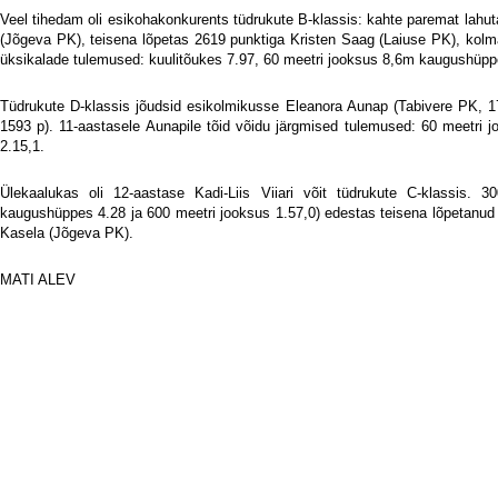
Veel tihedam oli esikohakonkurents tüdrukute B-klassis: kahte paremat lahuta
(Jõgeva PK), teisena lõpetas 2619 punktiga Kristen Saag (Laiuse PK), kolm
üksikalade tulemused: kuulitõukes 7.97, 60 meetri jooksus 8,6m kaugushüppe
Tüdrukute D-klassis jõudsid esikolmikusse Eleanora Aunap (Tabivere PK, 
1593 p). 11-aastasele Aunapile tõid võidu järgmised tulemused: 60 meetri j
2.15,1.
Ülekaalukas oli 12-aastase Kadi-Liis Viiari võit tüdrukute C-klassis. 
kaugushüppes 4.28 ja 600 meetri jooksus 1.57,0) edestas teisena lõpetanud A
Kasela (Jõgeva PK).
MATI ALEV