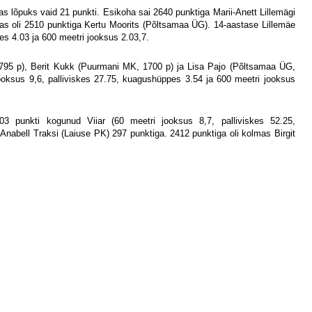
s lõpuks vaid 21 punkti. Esikoha sai 2640 punktiga Marii-Anett Lillemägi
as oli 2510 punktiga Kertu Moorits (Põltsamaa ÜG). 14-aastase Lillemäe
s 4.03 ja 600 meetri jooksus 2.03,7.
1795 p), Berit Kukk (Puurmani MK, 1700 p) ja Lisa Pajo (Põltsamaa ÜG,
ooksus 9,6, palliviskes 27.75, kuagushüppes 3.54 ja 600 meetri jooksus
3003 punkti kogunud Viiar (60 meetri jooksus 8,7, palliviskes 52.25,
nabell Traksi (Laiuse PK) 297 punktiga. 2412 punktiga oli kolmas Birgit