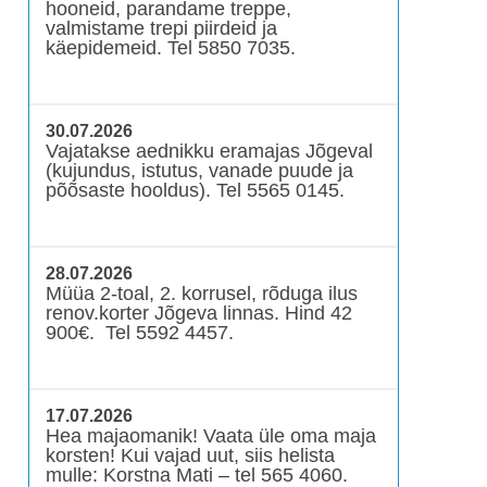
hooneid, parandame treppe,
valmistame trepi piirdeid ja
käepidemeid. Tel 5850 7035.
30.07.2026
Vajatakse aednikku eramajas Jõgeval
(kujundus, istutus, vanade puude ja
põõsaste hooldus). Tel 5565 0145.
28.07.2026
Müüa 2-toal, 2. korrusel, rõduga ilus
renov.korter Jõgeva linnas. Hind 42
900€. Tel 5592 4457.
17.07.2026
Hea majaomanik! Vaata üle oma maja
korsten! Kui vajad uut, siis helista
mulle: Korstna Mati – tel 565 4060.