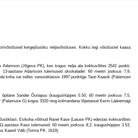
võistlused kergejõustiku neljavõistluses. Kokku tegi võistlustel kaasa
ias Adamson (Jõgeva PK), kes kogus nelja ala kokkuvõttes 2542 punkti.
. 13-aastase Adamsoni tulemused üksikaladel: 60 meetri jooksus 7,9,
nda koha sai selles vanuseklassis 1997 punktiga Tauri Kaasik (Palamuse
li õpilane Sander Õunapuu (kaugushüppes 5.50, 60 meetri jooksus 7,5,
ller (Palamuse G) kogus 3320 ning kolmandana lõpetanud Kevin Läänemägi
ejõustiklast. Esikoha võitnud Ranel Kase (Laiuse PK) edestas kokkuvõttes
. 11-aastase Kase tulemused: 60 meetri jooksus 9,2, kaugushüppes 3.53,
us Kaarel Välb (Torma PK, 1619).