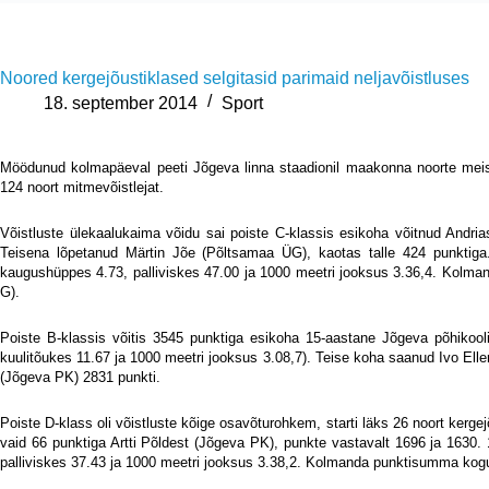
Noored kergejõustiklased selgitasid parimaid neljavõistluses
18. september 2014
Sport
Möödunud kolmapäeval peeti Jõgeva linna staadionil maakonna noorte meistri
124 noort mitmevõistlejat.
Võistluste ülekaalukaima võidu sai poiste C-klassis esikoha võitnud Andr
Teisena lõpetanud Märtin Jõe (Põltsamaa ÜG), kaotas talle 424 punktiga
kaugushüppes 4.73, palliviskes 47.00 ja 1000 meetri jooksus 3.36,4. Kolma
G).
Poiste B-klassis võitis 3545 punktiga esikoha 15-aastane Jõgeva põhikoo
kuulitõukes 11.67 ja 1000 meetri jooksus 3.08,7). Teise koha saanud Ivo E
(Jõgeva PK) 2831 punkti.
Poiste D-klass oli võistluste kõige osavõturohkem, starti läks 26 noort kerg
vaid 66 punktiga Artti Põldest (Jõgeva PK), punkte vastavalt 1696 ja 1630
palliviskes 37.43 ja 1000 meetri jooksus 3.38,2. Kolmanda punktisumma kog