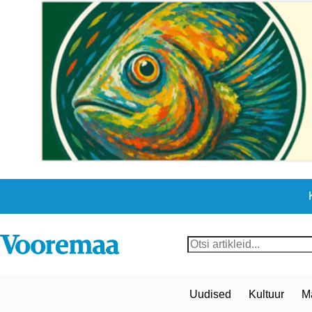
Skip
to
content
No
results
Uudised
Kultuur
M