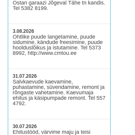
Ostan garaazi Jõgeval Tähe tn kandis.
Tel 5382 8199.
3.08.2026
Ohtlike puude langetamine, puude
sidumine, kändude freesimine, puude
hoolduslõikus ja istutamine. Tel 5373
8992, http://www.cmtou.ee
31.07.2026
Salvkaevude kaevamine,
puhastamine, süvendamine, remont ja
rõngaste vahetamine. Kaevumaja
ehitus ja käsipumpade remont. Tel 557
4792.
30.07.2026
Ehitustööd, värvime maju ja teisi