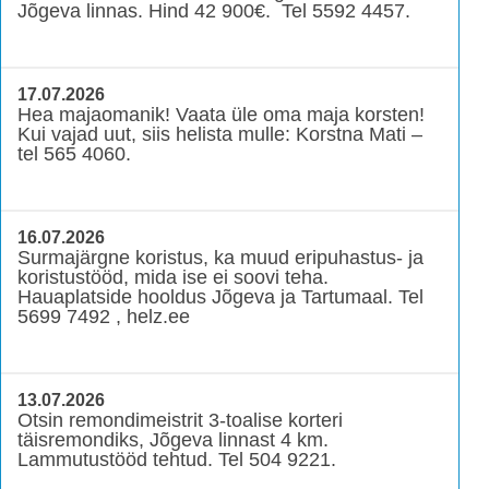
Jõgeva linnas. Hind 42 900€. Tel 5592 4457.
17.07.2026
Hea majaomanik! Vaata üle oma maja korsten!
Kui vajad uut, siis helista mulle: Korstna Mati –
tel 565 4060.
16.07.2026
Surmajärgne koristus, ka muud eripuhastus- ja
koristustööd, mida ise ei soovi teha.
Hauaplatside hooldus Jõgeva ja Tartumaal. Tel
5699 7492 , helz.ee
13.07.2026
Otsin remondimeistrit 3-toalise korteri
täisremondiks, Jõgeva linnast 4 km.
Lammutustööd tehtud. Tel 504 9221.