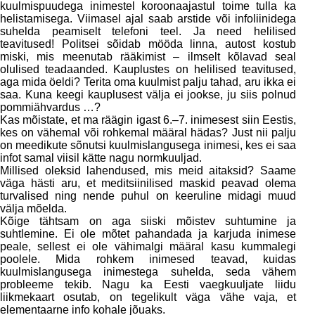
kuulmispuudega inimestel koroonaajastul toime tulla ka
helistamisega. Viimasel ajal saab arstide või infoliinidega
suhelda peamiselt telefoni teel. Ja need helilised
teavitused! Politsei sõidab mööda linna, autost kostub
miski, mis meenutab rääkimist – ilmselt kõlavad seal
olulised teadaanded. Kauplustes on helilised teavitused,
aga mida öeldi? Terita oma kuulmist palju tahad, aru ikka ei
saa. Kuna keegi kauplusest välja ei jookse, ju siis polnud
pommiähvardus …?
Kas mõistate, et ma räägin igast 6.–7. inimesest siin Eestis,
kes on vähemal või rohkemal määral hädas? Just nii palju
on meedikute sõnutsi kuulmislangusega inimesi, kes ei saa
infot samal viisil kätte nagu normkuuljad.
Millised oleksid lahendused, mis meid aitaksid? Saame
väga hästi aru, et meditsiinilised maskid peavad olema
turvalised ning nende puhul on keeruline midagi muud
välja mõelda.
Kõige tähtsam on aga siiski mõistev suhtumine ja
suhtlemine. Ei ole mõtet pahandada ja karjuda inimese
peale, sellest ei ole vähimalgi määral kasu kummalegi
poolele. Mida rohkem inimesed teavad, kuidas
kuulmislangusega inimestega suhelda, seda vähem
probleeme tekib. Nagu ka Eesti vaegkuuljate liidu
liikmekaart osutab, on tegelikult väga vähe vaja, et
elementaarne info kohale jõuaks.