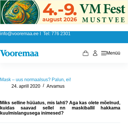
Skip
to
content
info@vooremaa.ee I Tel: 776 2301
Menüü
Shopping
cart
Mask – uus normaalsus? Palun, ei!
24. aprill 2020
Arvamus
Miks selline hüüatus, mis lahti? Aga kas olete mõelnud,
kuidas saavad sellel nn maskiballil hakkama
kuulmislangusega inimesed?