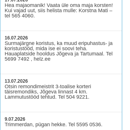
Hea majaomanik! Vaata üle oma maja korsten!
Kui vajad uut, siis helista mulle: Korstna Mati –
tel 565 4060.
16.07.2026
Surmajärgne koristus, ka muud eripuhastus- ja
koristustööd, mida ise ei soovi teha.
Hauaplatside hooldus Jõgeva ja Tartumaal. Tel
5699 7492 , helz.ee
13.07.2026
Otsin remondimeistrit 3-toalise korteri
täisremondiks, Jõgeva linnast 4 km.
Lammutustööd tehtud. Tel 504 9221.
9.07.2026
Trimmerdan, pügan hekke. Tel 5595 0536.