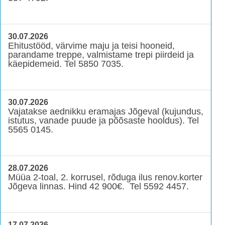
30.07.2026
Ehitustööd, värvime maju ja teisi hooneid,
parandame treppe, valmistame trepi piirdeid ja
käepidemeid. Tel 5850 7035.
30.07.2026
Vajatakse aednikku eramajas Jõgeval (kujundus,
istutus, vanade puude ja põõsaste hooldus). Tel
5565 0145.
28.07.2026
Müüa 2-toal, 2. korrusel, rõduga ilus renov.korter
Jõgeva linnas. Hind 42 900€. Tel 5592 4457.
17.07.2026