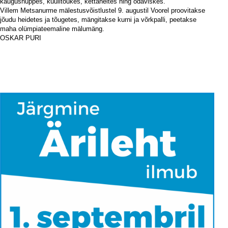
kaugushüppes, kuulitõukes, kettaheites ning odaviskes.
Villem Metsanurme mälestusvõistlustel 9. augustil Voorel proovitakse
jõudu heidetes ja tõugetes, mängitakse kurni ja võrkpalli, peetakse
maha olümpiateemaline mälumäng.
OSKAR PURI