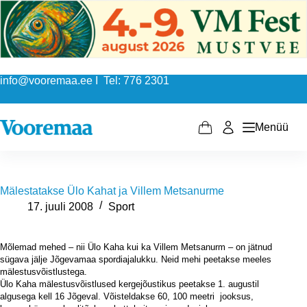
Skip
to
content
info@vooremaa.ee I Tel: 776 2301
Menüü
Shopping
cart
Mälestatakse Ülo Kahat ja Villem Metsanurme
17. juuli 2008
Sport
Mõlemad mehed – nii Ülo Kaha kui ka Villem Metsanurm – on jätnud
sügava jälje Jõgevamaa spordiajalukku. Neid mehi peetakse meeles
mälestusvõistlustega.
Ülo Kaha mälestusvõistlused kergejõustikus peetakse 1. augustil
algusega kell 16 Jõgeval. Võisteldakse 60, 100 meetri
jooksus,