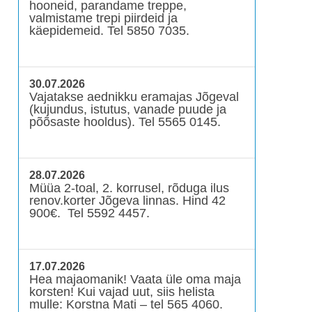
hooneid, parandame treppe,
valmistame trepi piirdeid ja
käepidemeid. Tel 5850 7035.
30.07.2026
Vajatakse aednikku eramajas Jõgeval
(kujundus, istutus, vanade puude ja
põõsaste hooldus). Tel 5565 0145.
28.07.2026
Müüa 2-toal, 2. korrusel, rõduga ilus
renov.korter Jõgeva linnas. Hind 42
900€. Tel 5592 4457.
17.07.2026
Hea majaomanik! Vaata üle oma maja
korsten! Kui vajad uut, siis helista
mulle: Korstna Mati – tel 565 4060.