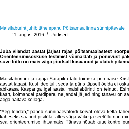
Maisilabürint juhib tähelepanu Põltsamaa linna sünnipäevale
11. august 2016
Uudised
Juba viiendat aastat järjest rajas põltsamaalastest noor
Orienteerumisoskuse testimist võimaldab ja põnevust pak
suve tõttu on mais väga jõudsalt kasvanud ja ulatub pikema
Maisilabürindi ja rajaja Sarapiku talu toimeka perenaise Krist
aastat tagasi. Kust idee tuli, seda ta päris täpselt öelda ei os
abikaasa Kaspariga igal aastal maisilabürinti on teinud. Esime
kaart, kolmandal pardipere, neljandal jäljed ning tänavu on s
aega näitava kellaga.
“Aeg lendab,” paneb sünnipäevatordi kõrval oleva kella täh
kaheseks saanud pisitütar alles väga väike ja seetõttu nad mi
seal orienteerumise lihtsamaks. Tänavu nõuab kuue kontrollpun