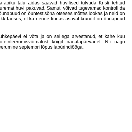
rapiku talu aidas saavad huvilised tutvuda Kristi tehtud
suuremat huvi pakuvad. Samuti võivad tugevamad kontrollida
unapuud on õuntest sõna otseses mõttes lookas ja neid on
akk lausus, et ka nende linnas asuval krundil on õunapuud
puhkepäevi ei võta ja on sellega arvestanud, et kahe kuu
oreinteerumisvõimalust kõigil nädalapäevadel. Nii nagu
teerumine septembri lõpus labürindiööga.