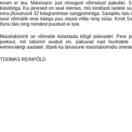
enam ei tea. Maisivann just niisugust võimalust pakubki. Sa
käsitööga. Ka jänesed on seal olemas, mis kindlasti lastele 
oma jõuvarusid 32 kilogrammise sangpommiga. Sarapiku talu õ
seal võimalik oma käega puu otsast võtta ning süüa. Kristi S
õunu täis ning nendest puudust ei tule.
Maisilabürinti on võimalik külastada kõigil päevadel. Pere 
jooksul, mil labürint avatud on, pakuvad nad huvlistele 
eelnevatelgi aastatel, lõpeb ka tänavune maisilabürindis orien
TOOMAS REINPÕLD