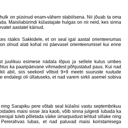
e hulk on püsinud enam-vähem stabiilsena. Nii jõuab ta oma
ada. Maisilabürindi külastajate hulgas on nii neid, kes sinna
evatel aastatel käinud.
kes rääkis Sakkidele, et on seal igal aastal orienteerumas
 on olnud alati kohal nii päevasel orienteerumisel kui enne
ist juulikuu esimese nädala lõpus ja sellele kulus umbes
tus ka paaripäevane vihmadest põhjustatud paus. Kui nad
li abil, siis seekord võtsid 9×9 meetri suuruste ruutude
endalegi oli üllatuseks, et nad varem sirkli asemel sobiva
ning Sarapiku pere võtab seal külalisi vastu septembrikuu
 pidades maisi sisse ära kaob, võib sinna julgesti lubada ka
teerajal tuleb põletada väike ümarpuidust tehtud sillake ning
. Pererahvas lubas, et nad paluvad maisi koristamisega