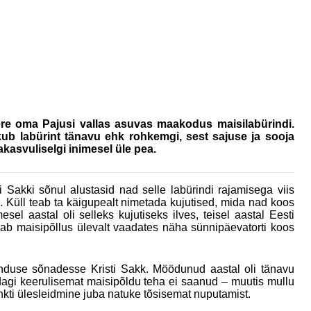
pere oma Pajusi vallas asuvas maakodus maisilabürindi.
ub labürint tänavu ehk rohkemgi, sest sajuse ja sooja
kasvuliselgi inimesel üle pea.
i Sakki sõnul alustasid nad selle labürindi rajamisega viis
ka. Küll teab ta käigupealt nimetada kujutised, mida nad koos
sel aastal oli selleks kujutiseks ilves, teisel aastal Eesti
aab maisipõllus ülevalt vaadates näha sünnipäevatorti koos
enduse sõnadesse Kristi Sakk. Möödunud aastal oli tänavu
dagi keerulisemat maisipõldu teha ei saanud ‒ muutis mullu
kti ülesleidmine juba natuke tõsisemat nuputamist.