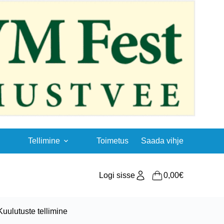
Tellimine
Toimetus
Saada vihje
Logi sisse
0,00
€
Shopping
cart
Kuulutuste tellimine