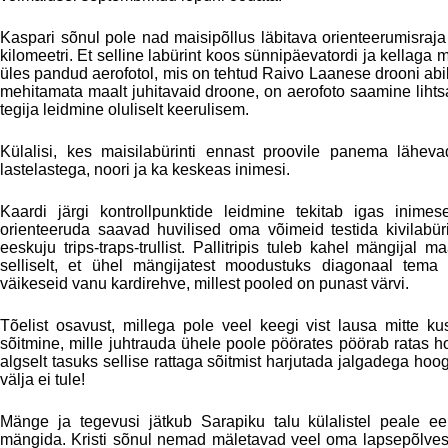
Kaspari sõnul pole nad maisipõllus läbitava orienteerumisraja
kilomeetri. Et selline labürint koos sünnipäevatordi ja kellag
üles pandud aerofotol, mis on tehtud Raivo Laanese drooni abil
mehitamata maalt juhitavaid droone, on aerofoto saamine lihts
tegija leidmine oluliselt keerulisem.
Külalisi, kes maisilabürinti ennast proovile panema lähe
lastelastega, noori ja ka keskeas inimesi.
Kaardi järgi kontrollpunktide leidmine tekitab igas inimes
orienteeruda saavad huvilised oma võimeid testida kivilabürin
eeskuju trips-traps-trullist. Pallitripis tuleb kahel mängijal
selliselt, et ühel mängijatest moodustuks diagonaal tema 
väikeseid vanu kardirehve, millest pooled on punast värvi.
Tõelist osavust, millega pole veel keegi vist lausa mitte 
sõitmine, mille juhtrauda ühele poole pöörates pöörab ratas
algselt tasuks sellise rattaga sõitmist harjutada jalgadega hoo
välja ei tule!
Mänge ja tegevusi jätkub Sarapiku talu külalistel peale ee
mängida. Kristi sõnul nemad mäletavad veel oma lapsepõlvest