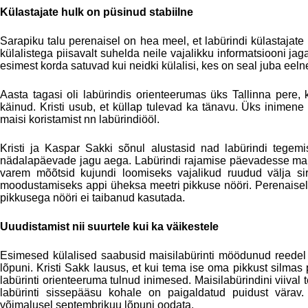
Külastajate hulk on püsinud stabiilne
Sarapiku talu perenaisel on hea meel, et labürindi külastajat
külalistega piisavalt suhelda neile vajalikku informatsiooni jag
esimest korda satuvad kui neidki külalisi, kes on seal juba eeln
Aasta tagasi oli labürindis orienteerumas üks Tallinna pere, 
käinud. Kristi usub, et küllap tulevad ka tänavu. Üks inimene
maisi koristamist nn labürindiööl.
Kristi ja Kaspar Sakki sõnul alustasid nad labürindi tegem
nädalapäevade jagu aega. Labürindi rajamise päevadesse mah
varem mõõtsid kujundi loomiseks vajalikud ruudud välja sirk
moodustamiseks appi üheksa meetri pikkuse nööri. Perenaisele 
pikkusega nööri ei taibanud kasutada.
Uuudistamist nii suurtele kui ka väikestele
Esimesed külalised saabusid maisilabürinti möödunud reedel 
lõpuni. Kristi Sakk lausus, et kui tema ise oma pikkust silmas
labürinti orienteeruma tulnud inimesed. Maisilabürindini viival 
labürinti sissepääsu kohale on paigaldatud puidust värav
võimalusel septembrikuu lõpuni oodata.