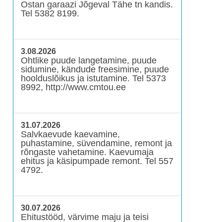
Ostan garaazi Jõgeval Tähe tn kandis.
Tel 5382 8199.
3.08.2026
Ohtlike puude langetamine, puude
sidumine, kändude freesimine, puude
hoolduslõikus ja istutamine. Tel 5373
8992, http://www.cmtou.ee
31.07.2026
Salvkaevude kaevamine,
puhastamine, süvendamine, remont ja
rõngaste vahetamine. Kaevumaja
ehitus ja käsipumpade remont. Tel 557
4792.
30.07.2026
Ehitustööd, värvime maju ja teisi