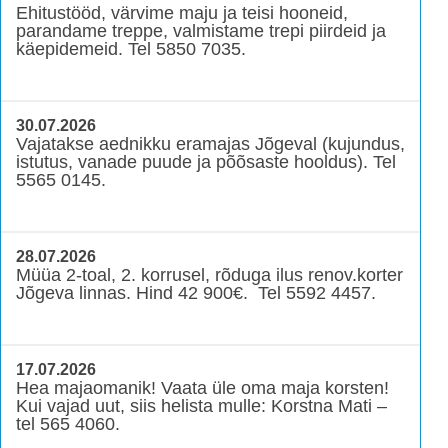
Ehitustööd, värvime maju ja teisi hooneid,
parandame treppe, valmistame trepi piirdeid ja
käepidemeid. Tel 5850 7035.
30.07.2026
Vajatakse aednikku eramajas Jõgeval (kujundus,
istutus, vanade puude ja põõsaste hooldus). Tel
5565 0145.
28.07.2026
Müüa 2-toal, 2. korrusel, rõduga ilus renov.korter
Jõgeva linnas. Hind 42 900€. Tel 5592 4457.
17.07.2026
Hea majaomanik! Vaata üle oma maja korsten!
Kui vajad uut, siis helista mulle: Korstna Mati –
tel 565 4060.