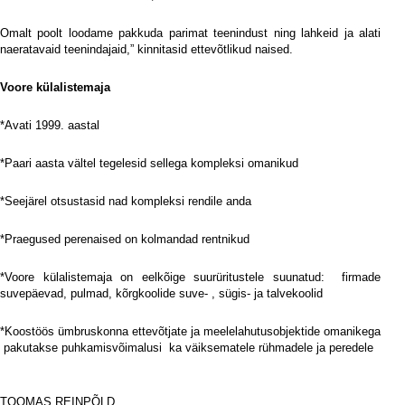
Omalt poolt loodame pakkuda parimat teenindust ning lahkeid ja alati
naeratavaid teenindajaid,” kinnitasid ettevõtlikud naised.
Voore külalistemaja
*Avati 1999. aastal
*Paari aasta vältel tegelesid sellega kompleksi omanikud
*Seejärel otsustasid nad kompleksi rendile anda
*Praegused perenaised on kolmandad rentnikud
*Voore külalistemaja on eelkõige suurüritustele suunatud:
firmade
suvepäevad, pulmad, kõrgkoolide suve- , sügis- ja talvekoolid
*Koostöös ümbruskonna ettevõtjate ja meelelahutusobjektide omanikega
pakutakse puhkamisvõimalusi
ka väiksematele rühmadele ja peredele
i
TOOMAS REINPÕLD