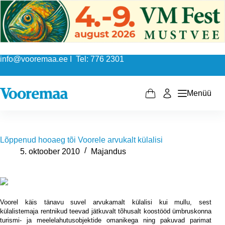
Skip
to
content
info@vooremaa.ee I Tel: 776 2301
Menüü
Shopping
cart
Lõppenud hooaeg tõi Voorele arvukalt külalisi
5. oktoober 2010
Majandus
Voorel käis tänavu suvel arvukamalt külalisi kui mullu, sest
külalistemaja rentnikud teevad jätkuvalt tõhusalt koostööd ümbruskonna
turismi- ja meelelahutusobjektide omanikega ning pakuvad parimat