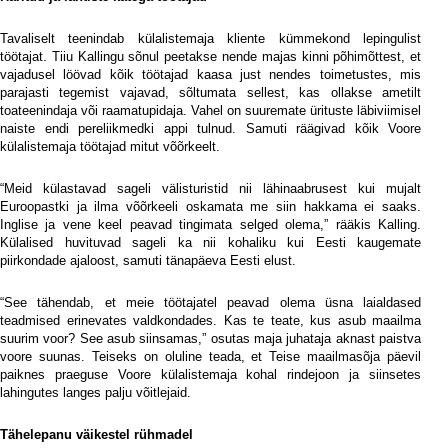
Tavaliselt teenindab külalistemaja kliente kümmekond lepingulist
töötajat. Tiiu Kallingu sõnul peetakse nende majas kinni põhimõttest, et
vajadusel löövad kõik töötajad kaasa just nendes toimetustes, mis
parajasti tegemist vajavad, sõltumata sellest, kas ollakse ametilt
toateenindaja või raamatupidaja. Vahel on suuremate ürituste läbiviimisel
naiste endi pereliikmedki appi tulnud. Samuti räägivad kõik Voore
külalistemaja töötajad mitut võõrkeelt.
“Meid külastavad sageli välisturistid nii lähinaabrusest kui mujalt
Euroopastki ja ilma võõrkeeli oskamata me siin hakkama ei saaks.
Inglise ja vene keel peavad tingimata selged olema,” rääkis Kalling.
Külalised huvituvad sageli ka nii kohaliku kui Eesti kaugemate
piirkondade ajaloost, samuti tänapäeva Eesti elust.
“See tähendab, et meie töötajatel peavad olema üsna laialdased
teadmised erinevates valdkondades. Kas te teate, kus asub maailma
suurim voor? See asub siinsamas,” osutas maja juhataja aknast paistva
voore suunas. Teiseks on oluline teada, et Teise maailmasõja päevil
paiknes praeguse Voore külalistemaja kohal rindejoon ja siinsetes
lahingutes langes palju võitlejaid.
Tähelepanu väikestel rühmadel