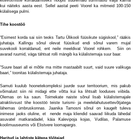
ettevõtmiste korraldamiseks hoopis suuremaid summasid välja käima
kui näiteks aasta eest. Sellel aastal peeti Voorel ka mitmeid 100-150
külalisega pulmi.
Tihe koostöö
“Esimest korda sai siin teoks Tartu Ülikooli füüsikute sügiskool,” rääkis
juhataja. Kallingu sõnul olevat füüsikud endi sõnul varem mujal
suvekooli korraldanud, ent neile meeldivat Voorel rohkem.
Siin on
avarad ruumid, väga tähtsat rolli mängib ka külalistemaja suur baar.
“Suure baari all ei mõtle ma mitte mastaabilt suurt, vaid suure valikuga
baari,” toonitas külalistemaja juhataja.
Samuti kuulub hoonetekompleksi juurde suur territoorium, mis pakub
võimalust siin nii midagi ette võtta kui ka lihtsalt looduses viibida.
Olemas on ka saun. Toimekate naiste sõnul lisab külalistemajale
atraktiivsust tihe koostöö teiste turismi- ja meelelahutusettevõtjatega
lähemas ümbruskonnas. Jaanika Tamosni sõnul on kaugelt tuleva
inimese jaoks oluline, et
nende maja kliendid saavad liikuda lähedal
asuvatel matkaradadel, käia Kalevipoja kojas, Vudilas, Palamuse
koolimuuseumis või Elistvere loomapargis.
Haritud ja lahtiste kätega töötajad