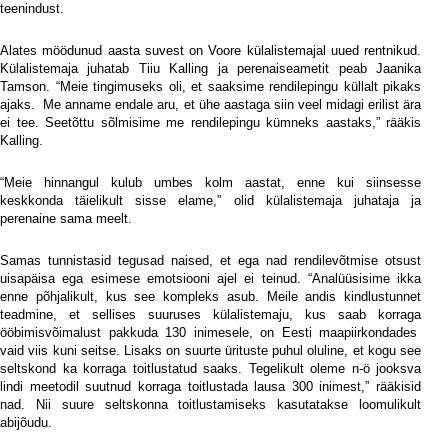
teenindust.
Alates möödunud aasta suvest on Voore külalistemajal uued rentnikud.
Külalistemaja juhatab Tiiu Kalling ja perenaiseametit peab Jaanika
Tamson. “Meie tingimuseks oli, et saaksime rendilepingu küllalt pikaks
ajaks.
Me anname endale aru, et ühe aastaga siin veel midagi erilist ära
ei tee. Seetõttu sõlmisime me rendilepingu kümneks aastaks,” rääkis
Kalling.
“Meie hinnangul kulub umbes kolm aastat, enne kui siinsesse
keskkonda täielikult sisse elame,” olid külalistemaja juhataja ja
perenaine sama meelt.
Samas tunnistasid tegusad naised, et ega nad rendilevõtmise otsust
uisapäisa ega esimese emotsiooni ajel ei teinud. “Analüüsisime ikka
enne põhjalikult, kus see kompleks asub. Meile andis kindlustunnet
teadmine, et sellises suuruses külalistemaju, kus saab korraga
ööbimisvõimalust pakkuda 130 inimesele, on Eesti maapiirkondades
vaid viis kuni seitse. Lisaks on suurte ürituste puhul oluline, et kogu see
seltskond ka korraga toitlustatud saaks. Tegelikult oleme n-ö jooksva
lindi meetodil suutnud korraga toitlustada lausa 300 inimest,” rääkisid
nad. Nii suure seltskonna toitlustamiseks kasutatakse loomulikult
abijõudu.