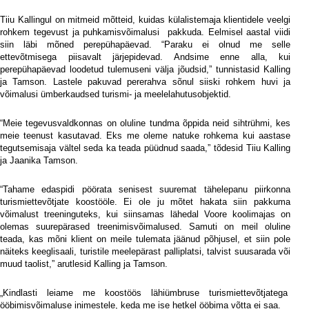
Tiiu Kallingul on mitmeid mõtteid, kuidas külalistemaja klientidele veelgi
rohkem tegevust ja puhkamisvõimalusi
pakkuda. Eelmisel aastal viidi
siin läbi mõned perepühapäevad. “Paraku ei olnud me selle
ettevõtmisega piisavalt järjepidevad. Andsime enne alla, kui
perepühapäevad loodetud tulemuseni välja jõudsid,” tunnistasid Kalling
ja Tamson. Lastele pakuvad pererahva sõnul siiski rohkem huvi ja
võimalusi ümberkaudsed turismi- ja meelelahutusobjektid.
“Meie tegevusvaldkonnas on oluline tundma õppida neid sihtrühmi, kes
meie teenust kasutavad. Eks me oleme natuke rohkema kui aastase
tegutsemisaja vältel seda ka teada püüdnud saada,” tõdesid Tiiu Kalling
ja Jaanika Tamson.
“Tahame edaspidi pöörata senisest suuremat tähelepanu piirkonna
turismiettevõtjate koostööle. Ei ole ju mõtet hakata siin pakkuma
võimalust treeninguteks, kui siinsamas lähedal Voore koolimajas on
olemas suurepärased treenimisvõimalused. Samuti on meil oluline
teada, kas mõni klient on meile tulemata jäänud põhjusel, et siin pole
näiteks keeglisaali, turistile meelepärast palliplatsi, talvist suusarada või
muud taolist,” arutlesid Kalling ja Tamson.
„Kindlasti leiame me koostöös lähiümbruse turismiettevõtjatega
ööbimisvõimaluse inimestele, keda me ise hetkel ööbima võtta ei saa.