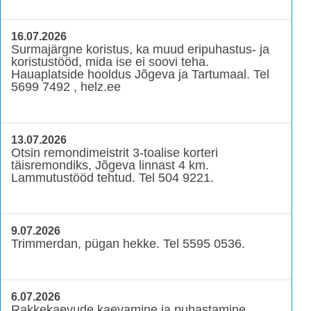
16.07.2026
Surmajärgne koristus, ka muud eripuhastus- ja
koristustööd, mida ise ei soovi teha.
Hauaplatside hooldus Jõgeva ja Tartumaal. Tel
5699 7492 , helz.ee
13.07.2026
Otsin remondimeistrit 3-toalise korteri
täisremondiks, Jõgeva linnast 4 km.
Lammutustööd tehtud. Tel 504 9221.
9.07.2026
Trimmerdan, pügan hekke. Tel 5595 0536.
6.07.2026
Rakkekaevude kaevamine ja puhastamine.