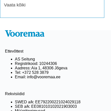
Vaata kõiki
Ettevõttest
AS Seitung
Registrikood: 10244306
Aadress: Aia 1, 48306 Jõgeva
Tel: +372 528 3879
Email: info@vooremaa.ee
Rekvisiidid
SWED a/k: EE792200221024029118
SEB a/k: EE081010102021903003
Müügitingimused