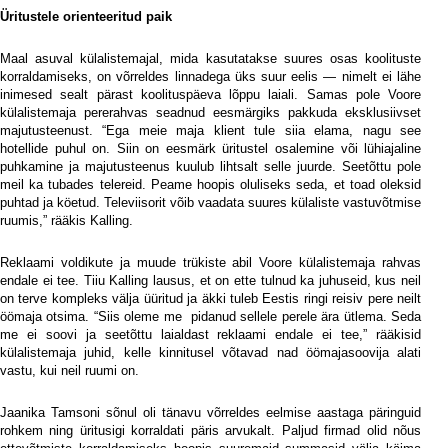
Üritustele orienteeritud paik
Maal asuval külalistemajal, mida kasutatakse suures osas koolituste
korraldamiseks, on võrreldes linnadega üks suur eelis — nimelt ei lähe
inimesed sealt pärast koolituspäeva lõppu laiali. Samas pole Voore
külalistemaja pererahvas seadnud eesmärgiks pakkuda eksklusiivset
majutusteenust. “Ega meie maja klient tule siia elama, nagu see
hotellide puhul on. Siin on eesmärk üritustel osalemine või lühiajaline
puhkamine ja majutusteenus kuulub lihtsalt selle juurde. Seetõttu pole
meil ka tubades telereid. Peame hoopis oluliseks seda, et toad oleksid
puhtad ja köetud. Televiisorit võib vaadata suures külaliste vastuvõtmise
ruumis,” rääkis Kalling.
Reklaami voldikute ja muude trükiste abil Voore külalistemaja rahvas
endale ei tee. Tiiu Kalling lausus, et on ette tulnud ka juhuseid, kus neil
on terve kompleks välja üüritud ja äkki tuleb Eestis ringi reisiv pere neilt
öömaja otsima. “Siis oleme me
pidanud sellele perele ära ütlema. Seda
me ei soovi ja seetõttu laialdast reklaami endale ei tee,” rääkisid
külalistemaja juhid, kelle kinnitusel võtavad nad öömajasoovija alati
vastu, kui neil ruumi on.
Jaanika Tamsoni sõnul oli tänavu võrreldes eelmise aastaga päringuid
rohkem ning üritusigi korraldati päris arvukalt. Paljud firmad olid nõus