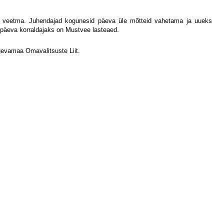
a veetma. Juhendajad kogunesid päeva üle mõtteid vahetama ja uueks
päeva korraldajaks on Mustvee lasteaed.
evamaa Omavalitsuste Liit.