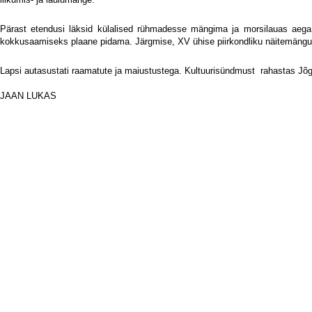
Pärast etendusi läksid külalised rühmadesse mängima ja morsilauas aeg
kokkusaamiseks plaane pidama. Järgmise, XV ühise piirkondliku näitemängu
Lapsi autasustati raamatute ja maiustustega. Kultuurisündmust
rahastas Jõg
i
JAAN LUKAS