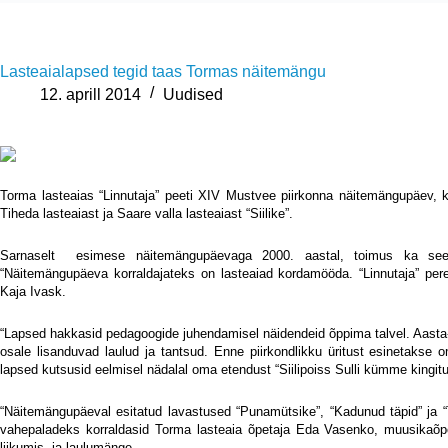
Lasteaialapsed tegid taas Tormas näitemängu
12. aprill 2014
Uudised
Torma lasteaias
“
Linnutaja” peeti XIV Mustvee piirkonna n
äitemängupäev, k
Tiheda lasteaiast ja Saare valla lasteaiast “Siilike”.
Sarnaselt
esimese näitemängupäevaga 2000. aastal, toimus ka seeko
“Näitemängupäeva korraldajateks on lasteaiad kordamööda. “Linnutaja” pere ol
Kaja Ivask.
“Lapsed hakkasid pedagoogide juhendamisel näidendeid õppima talvel. Aasta
osale lisanduvad laulud ja tantsud. Enne piirkondlikku üritust esinetakse 
lapsed kutsusid eelmisel nädalal oma etendust “Siilipoiss Sulli kümme kingitu
“Näitemängupäeval esitatud lavastused “Punamütsike”, “Kadunud täpid” ja “T
vahepaladeks korraldasid Torma lasteaia õpetaja Eda Vasenko, muusikaõpet
liikumis- ja laulumänge.