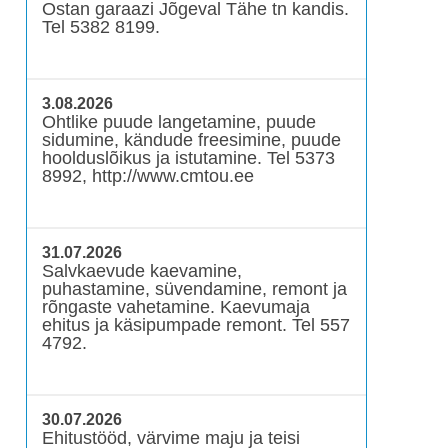
Ostan garaazi Jõgeval Tähe tn kandis.
Tel 5382 8199.
3.08.2026
Ohtlike puude langetamine, puude
sidumine, kändude freesimine, puude
hoolduslõikus ja istutamine. Tel 5373
8992, http://www.cmtou.ee
31.07.2026
Salvkaevude kaevamine,
puhastamine, süvendamine, remont ja
rõngaste vahetamine. Kaevumaja
ehitus ja käsipumpade remont. Tel 557
4792.
30.07.2026
Ehitustööd, värvime maju ja teisi