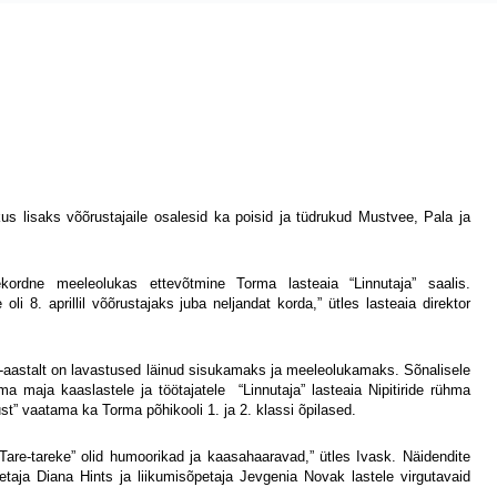
us lisaks võõrustajaile osalesid ka poisid ja tüdrukud Mustvee, Pala ja
rdne meeleolukas ettevõtmine Torma lasteaia “Linnutaja” saalis.
i 8. aprillil võõrustajaks juba neljandat korda,” ütles lasteaia direktor
-aastalt on lavastused läinud sisukamaks ja meeleolukamaks. Sõnalisele
oma maja kaaslastele ja töötajatele
“Linnutaja” lasteaia Nipitiride rühma
st” vaatama ka Torma põhikooli 1. ja 2. klassi õpilased.
are-tareke” olid humoorikad ja kaasahaaravad,” ütles Ivask. Näidendite
aja Diana Hints ja liikumisõpetaja Jevgenia Novak lastele virgutavaid