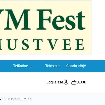
Tellimine
Toimetus
Saada vihje
Logi sisse
0,00
€
Shopping
cart
Kuulutuste tellimine