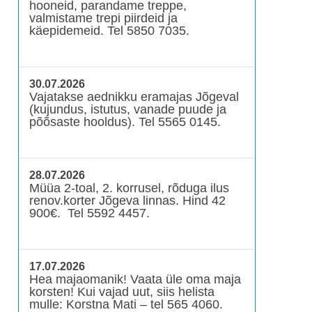
hooneid, parandame treppe,
valmistame trepi piirdeid ja
käepidemeid. Tel 5850 7035.
30.07.2026
Vajatakse aednikku eramajas Jõgeval
(kujundus, istutus, vanade puude ja
põõsaste hooldus). Tel 5565 0145.
28.07.2026
Müüa 2-toal, 2. korrusel, rõduga ilus
renov.korter Jõgeva linnas. Hind 42
900€. Tel 5592 4457.
17.07.2026
Hea majaomanik! Vaata üle oma maja
korsten! Kui vajad uut, siis helista
mulle: Korstna Mati – tel 565 4060.