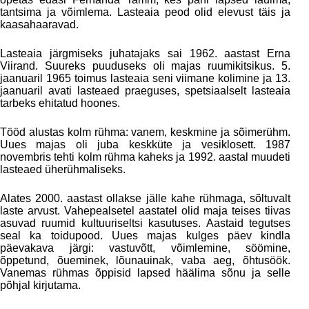
tantsima ja võimlema. Lasteaia peod olid elevust täis ja
kaasahaaravad.
Lasteaia järgmiseks juhatajaks sai 1962. aastast Erna
Viirand. Suureks puuduseks oli majas ruumikitsikus. 5.
jaanuaril 1965 toimus lasteaia seni viimane kolimine ja 13.
jaanuaril avati lasteaed praeguses, spetsiaalselt lasteaia
tarbeks ehitatud hoones.
Tööd alustas kolm rühma: vanem, keskmine ja sõimerühm.
Uues majas oli juba keskküte ja vesiklosett. 1987
novembris tehti kolm rühma kaheks ja 1992. aastal muudeti
lasteaed üherühmaliseks.
Alates 2000. aastast ollakse jälle kahe rühmaga, sõltuvalt
laste arvust. Vahepealsetel aastatel olid maja teises tiivas
asuvad ruumid kultuuriseltsi kasutuses. Aastaid tegutses
seal ka toidupood. Uues majas kulges päev kindla
päevakava järgi: vastuvõtt, võimlemine, söömine,
õppetund, õueminek, lõunauinak, vaba aeg, õhtusöök.
Vanemas rühmas õppisid lapsed häälima sõnu ja selle
põhjal kirjutama.