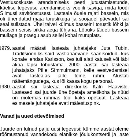
Vestlusoskuste arendamiseks peeti jutustamisetunde,
käelise tegevuse arendamiseks vooliti saviga, mida toodi
Siimusti savitööstusest. Lasteaia õuele rajati bassein, mis
oli ühendatud maja torustikuga ja soojadel päevadel sai
seal sulistada. Ühel talvel külmus basseini torustik lõhki ja
bassein seisis pikka aega tühjana. Lõpuks täideti bassein
mullaga ja praegu asub sellel kohal muruplats.
aastal määrati lasteaia juhatajaks Juta Tubin.
Traditsiooniks said vastlapäevade saanisõidud, kus
kohale lendas Karlsson, kes tuli alati katuselt või läbi
akna lapsi lõbustama. 2000. aastal sai lasteaia
juhatajaks Pille Simmulmann, kelle eestvedamisel
avati lasteaias jälle teine rühm. Alustati
näitemängudega, kus lõi kaasa kogu personal.
aastal sai lasteaia direktoriks Katri Haaviste.
Lasteaed sai juurde ühe õpetaja ametikoha ja nüüd
on mõlemas rühmas tööl kaks õpetajat. Lasteaia
esimesele juhatajale avati mälestuspink.
Vanad ja uued ettevõtmised
Juurde on tulnud palju uusi tegevusi: kümme aastat oleme
rõõmustanud vanadekodu elanikke jõulukontserdi ja laste