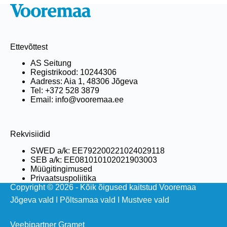
Ettevõttest
AS Seitung
Registrikood: 10244306
Aadress: Aia 1, 48306 Jõgeva
Tel: +372 528 3879
Email: info@vooremaa.ee
Rekvisiidid
SWED a/k: EE792200221024029118
SEB a/k: EE081010102021903003
Müügitingimused
Privaatsuspoliitika
Copyright © 2026 - Kõik õigused kaitstud Vooremaa
Jõgeva vald
I
Põltsamaa vald
I
Mustvee vald
Veebipartner Gramet