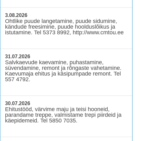
3.08.2026
Ohtlike puude langetamine, puude sidumine,
kändude freesimine, puude hoolduslõikus ja
istutamine. Tel 5373 8992, http://www.cmtou.ee
31.07.2026
Salvkaevude kaevamine, puhastamine,
süvendamine, remont ja rõngaste vahetamine.
Kaevumaja ehitus ja käsipumpade remont. Tel
557 4792.
30.07.2026
Ehitustööd, värvime maju ja teisi hooneid,
parandame treppe, valmistame trepi piirdeid ja
käepidemeid. Tel 5850 7035.