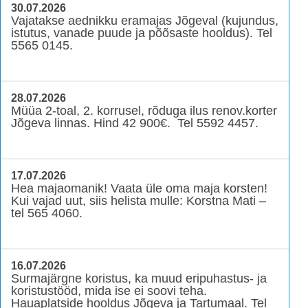
30.07.2026
Vajatakse aednikku eramajas Jõgeval (kujundus,
istutus, vanade puude ja põõsaste hooldus). Tel
5565 0145.
28.07.2026
Müüa 2-toal, 2. korrusel, rõduga ilus renov.korter
Jõgeva linnas. Hind 42 900€. Tel 5592 4457.
17.07.2026
Hea majaomanik! Vaata üle oma maja korsten!
Kui vajad uut, siis helista mulle: Korstna Mati –
tel 565 4060.
16.07.2026
Surmajärgne koristus, ka muud eripuhastus- ja
koristustööd, mida ise ei soovi teha.
Hauaplatside hooldus Jõgeva ja Tartumaal. Tel