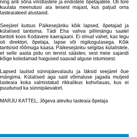
ning anti sõna vilistlastele ja endistele õpetajatele. Oli tore
kuulata meenutusi aia teisest majast, kus paljud oma
lasteaiateed alustasid.
Seejärel kutsus Päikesejänku kõik lapsed, õpetajad ja
külalised tantsima. Tädi Eha vahva pillimängu saatel
tantsiti koos Kodavere kaerajaani. Ei olnud vahet, kas tegu
oli direktori, õpetaja, lapse või riigikogulasega. Kõik
tantsisid rõõmuga kaasa. Päikesejänku selgitas külalistele,
et selle aasta pidu on tervist säästev, sest meie sajandi
kõige koledamad haigused saavad alguse istumisest.
Lapsed laulsid sünnipäevalaulu ja läksid seejärel õue
mängima. Külalised aga said võimaluse jagada muljeid
lasteaia koka valmistatud rikkalikus kohvilauas, kus ei
puudunud ka sünnipäevatort.
MARJU KATTEL, Jõgeva aleviku lasteaia õpetaja