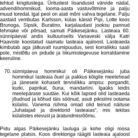
tehtud kingitustega. Üritustest lisandusid värvide nädal,
advendihommikud, looma-aasta vastuvõtmine ja palju
muud toredat. Igal peol on alati mõni vahva tegelane. Palju
aastaid vembutas Karlsson, külas käisid Pipi, Lotte koos
Brunoga, Sipsik, Buratino, karjalaudast jooksu pannud
lehmake või põrsad, samuti Päikesejänku. Lasteaia 60.
sünnipäeval andis kultuuriselts Vanaveski välja Katri
Haaviste koostatud raamatu lasteaia ajaloost. Lasteaeda
kimbutab aga jätkuvalt ruumipuudus, sest korralikku saali
pole, mistõttu on pidude ja liikumistegevuse korraldamine
keeruline.
sünnipäeva hommikul oli Päikesejänku juba
hommikul lasteaia õuel ja pakkus kõigile meelehead
ja jänesele kohaselt tervislikku ampsu: porgandit,
kurki, paprikat, õuna, mandariini. Igaüks leidis
meelepärase suutäie. Kui kõik lapsed olid lasteaeda
jõudnud ja kõhud täis söönud, asuti pikisilmi ootama
külalisi. Vanema rühma omad olid teinud näituse
„Juhatajad ja direktorid lasteaias“, mis tekitas
külalistes elevust ja äratundmisrõõmu.
Pidu algas Päikesejänku lauluga ja kohe oligi roosa
tegelane platsis. Koos direktoriga räägiti lasteaia ajaloost