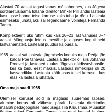
Alustati 70 aastat tagasi vanas mõisahoones, kus Jõgeva
sordiaretusjaama tollane direktor Mihkel Pill andis lasteaia
kasutusse hoone teise korruse kaks tuba ja rõdu. Lasteaia
esimeseks juhatajaks sai legendaarne võimleja Fernanda
Tamm.
Komplekteeriti üks rühm, kus käis 20‒23 last vanuses 3‒7
aastat. Mänguasju leidus imevähe ja alguses koguti neid
lastvanematelt. Lasteaial puudus ka õueala.
aastal sai lasteaia järgmiseks koduks maja Pedja jõe
kaldal Poe tänavas. Lasteaia direktor oli siis Johanna
Proovel ja lasteaed kuulus Jõgeva näidissovhoosile,
kes ka toidu eest maksis. Lasteaia nimekirjas oli 20
kasvandikku. Lasteaia köök asus teisel korrusel, kus
elas ka lasteaia juhataja.
Oma maja saadi 1965
Ülemisel korrusel sõid ja magasid suuremad lapsed,
alumine korrus oli väikeste päralt. Lasteaia direktoriks
määrati pedagoogilise haridusega Tiia Kruusmaa. Muusikat
õpetas edasi Fernanda Tamm, kes pani lapsed laulma,