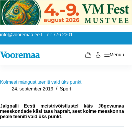
Skip
to
content
info@vooremaa.ee I Tel: 776 2301
Menüü
Shopping
cart
Kolmest mängust teeniti vaid üks punkt
24. september 2019
Sport
Jalgpalli Eesti meistrivõistlustel käis Jõgevamaa
meeskondade käsi taas hapralt, sest kolme meeskonna
peale teeniti vaid üks punkt.