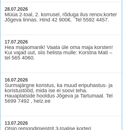
28.07.2026
Müüa 2-toal, 2. korrusel, rõduga ilus renov.korter
Jõgeva linnas. Hind 42 900€. Tel 5592 4457.
17.07.2026
Hea majaomanik! Vaata üle oma maja korsten!
Kui vajad uut, siis helista mulle: Korstna Mati –
tel 565 4060.
16.07.2026
Surmajärgne koristus, ka muud eripuhastus- ja
koristustööd, mida ise ei soovi teha.
Hauaplatside hooldus Jõgeva ja Tartumaal. Tel
5699 7492 , helz.ee
13.07.2026
Otsin remondimeistrit 3-toalise korteri