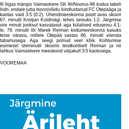
III liigas mängis Vaimastvere SK Illi/Noorus-96 kodus tabeli
liidri, endale juba tsoonivõidu kindlustanud FC Otepääga ja
kaotas vaid 3:5 (0:2). Ühendmeeskonna poolt avas skoori
67. minutil Kristjan Kuldmägi, tehes seisuks 1:2. Järgmise
viie minuti jooksul kasvatasid aga külalised eduseisu 4:1-
le. 78. minutil lõi Marek Reiman kodumeeskonna kasuks
teise värava, millele Otepää vastas 86. minutil viienda
tabamusega. Aga seegi polnud veel kõik. Kohtumise
esimesel üleminutil skooris teistkordselt Reiman ja nii
lahkus Vaimastvere meeskond väljakult 3:5 kaotusega.
VOOREMAA