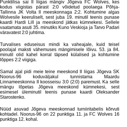
Punktilisa sai II liigas mängiv Jõgeva FC Wolves, kes
kodus viigistas pärast 2:0 võidetud poolaega Põhja-
Tallinna JK Volta II meeskonnaga 2:2. Kohtumine algas
Wolvesile keeruliselt, sest juba 19. minutil teenis punase
kaardi Hardi Lill ja meeskond jätkas kümnekesi. Sellele
vaatamata asuti 35. minutiks Kuno Veskioja ja Tarvo Padari
väravatest 2:0 juhtima.
Turvalises eduseisus mindi ka vaheajale, kuid teisel
poolajal maksti vähemuses mängimisele lõivu. 53. ja 84.
minutil olid kahel korral täpsed külalised ja kohtumine
lõppes 2:2 viigiga.
Samal ajal pidi meie teine meeskond II liigas Jõgeva SK
Noorus-96 koduväljakul tunnistama Maardu
Linnameeskonna II koosseisu 3:0 (2:0) paremust. Ka selle
mängu lõpetas Jõgeva meeskond kümnekesi, sest
esimesel üleminutil teenis punase kaardi Oleksander
Starostenko.
Nüüd asuvad Jõgeva meeskonnad turniiritabelis kõrvuti
kohtadel. Noorus-96 on 22 punktiga 11. ja FC Wolves 16
punktiga 12. kohal.