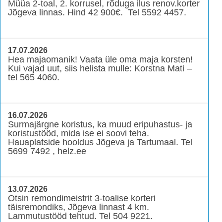
Müüa 2-toal, 2. korrusel, rõduga ilus renov.korter
Jõgeva linnas. Hind 42 900€. Tel 5592 4457.
17.07.2026
Hea majaomanik! Vaata üle oma maja korsten!
Kui vajad uut, siis helista mulle: Korstna Mati –
tel 565 4060.
16.07.2026
Surmajärgne koristus, ka muud eripuhastus- ja
koristustööd, mida ise ei soovi teha.
Hauaplatside hooldus Jõgeva ja Tartumaal. Tel
5699 7492 , helz.ee
13.07.2026
Otsin remondimeistrit 3-toalise korteri
täisremondiks, Jõgeva linnast 4 km.
Lammutustööd tehtud. Tel 504 9221.