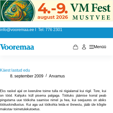
Skip
to
content
info@vooremaa.ee I Tel: 776 2301
Menüü
Shopping
cart
Käest lastud edu
8. september 2009
Arvamus
Eks raskel ajal on keeruline toime tulla nii riigialamal kui riigil. Tore, kui
on tööd. Kahjuks küll pisema palgaga. Töötuks jäämise korral peab
pingutama uue töökoha saamise nimel ja hea, kui seejuures on abiks
töötuskindlustus. Kui aga uut töökohta leida ei õnnestu, jääb üle kõigile
makstav toimetulekutoetus.