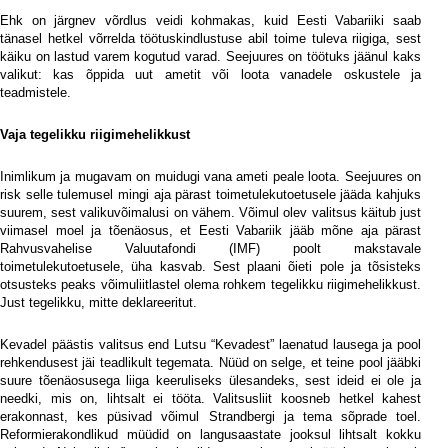
iii
Ehk on järgnev võrdlus veidi kohmakas, kuid Eesti Vabariiki saab
tänasel hetkel võrrelda töötuskindlustuse abil toime tuleva riigiga, sest
käiku on lastud varem kogutud varad. Seejuures on töötuks jäänul kaks
valikut: kas õppida uut ametit või loota vanadele oskustele ja
teadmistele.
Vaja tegelikku riigimehelikkust
Inimlikum ja mugavam on muidugi vana ameti peale loota. Seejuures on
risk selle tulemusel mingi aja pärast toimetulekutoetusele jääda kahjuks
suurem, sest valikuvõimalusi on vähem. Võimul olev valitsus käitub just
viimasel moel ja tõenäosus, et Eesti Vabariik jääb mõne aja pärast
Rahvusvahelise Valuutafondi (IMF) poolt makstavale
toimetulekutoetusele, üha kasvab. Sest plaani õieti pole ja tõsisteks
otsusteks peaks võimuliitlastel olema rohkem tegelikku riigimehelikkust.
Just tegelikku, mitte deklareeritut.
Kevadel päästis valitsus end Lutsu “Kevadest” laenatud lausega ja pool
rehkendusest jäi teadlikult tegemata. Nüüd on selge, et teine pool jääbki
suure tõenäosusega liiga keeruliseks ülesandeks, sest ideid ei ole ja
needki, mis on, lihtsalt ei tööta. Valitsusliit koosneb hetkel kahest
erakonnast, kes püsivad võimul Strandbergi ja tema sõprade toel.
Reformierakondlikud müüdid on langusaastate jooksul lihtsalt kokku