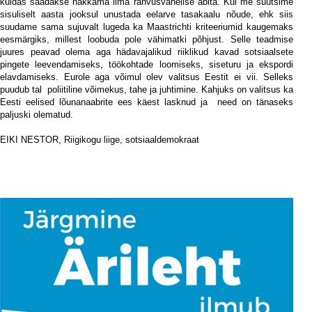
kuidas saadakse hakkama ilma rahvusvahelise abita. Kui me suutsime
sisuliselt aasta jooksul unustada eelarve tasakaalu nõude, ehk siis
suudame sama sujuvalt lugeda ka Maastrichti kriteeriumid kaugemaks
eesmärgiks, millest loobuda pole vähimatki põhjust. Selle teadmise
juures peavad olema aga hädavajalikud riiklikud kavad sotsiaalsete
pingete leevendamiseks, töökohtade loomiseks, siseturu ja ekspordi
elavdamiseks. Eurole aga võimul olev valitsus Eestit ei vii. Selleks
puudub tal
poliitiline võimekus, tahe ja juhtimine. Kahjuks on valitsus ka
Eesti eelised lõunanaabrite ees käest lasknud ja
need on tänaseks
paljuski olematud.
iii
EIKI NESTOR,
Riigikogu liige, sotsiaaldemokraat