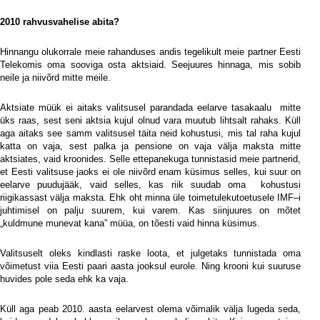
2010 rahvusvahelise abita?
Hinnangu olukorrale meie rahanduses andis tegelikult meie partner Eesti
Telekomis oma sooviga osta aktsiaid. Seejuures hinnaga, mis sobib
neile ja niivõrd mitte meile.
Aktsiate müük ei aitaks valitsusel parandada eelarve tasakaalu
mitte
üks raas, sest seni aktsia kujul olnud vara muutub lihtsalt rahaks. Küll
aga aitaks see samm valitsusel täita neid kohustusi, mis tal raha kujul
katta on vaja, sest palka ja pensione on vaja välja maksta mitte
aktsiates, vaid kroonides. Selle ettepanekuga tunnistasid meie partnerid,
et Eesti valitsuse jaoks ei ole niivõrd enam küsimus selles, kui suur on
eelarve puudujääk, vaid selles, kas riik suudab oma
kohustusi
riigikassast välja maksta. Ehk oht minna üle toimetulekutoetusele IMF–i
juhtimisel on palju suurem, kui varem. Kas siinjuures on mõtet
„kuldmune munevat kana” müüa, on tõesti vaid hinna küsimus.
Valitsuselt oleks kindlasti raske loota, et julgetaks tunnistada oma
võimetust viia Eesti paari aasta jooksul eurole. Ning krooni kui suuruse
huvides pole seda ehk ka vaja.
Küll aga peab 2010. aasta eelarvest olema võimalik välja lugeda seda,