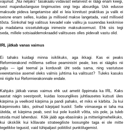
vajunud. „Nui neljaks” tasakaalu viidavast eelarvest ei räägi enam keegi,
sest majanduslanguse tingimustes ongi tegu absurdiga. Usk edusse
maksude pideva langetamise abil ei leia kinnitust praktikas ja valik ei
seisne enam selles, kuidas ja milliseid makse langetada, vaid milliseid
tõsta. Siinkohal tegi valitsus kevadel vale valiku ja suurendas keskmise
ja madalama sissetulekuga inimeste maksukoormust. Ehk siis tegi
seda, millele sotsiaaldemokraadid valitsuses olles pidevalt vastu olid.
IRL jätkab vanas vaimus
Ei tahaks kuidagi minna isiklikuks, aga ikkagi. Kas ei peaks
Reformierakond mõtlema sellise peaministri peale, kes ei räägiks nii
palju — igal teemal ja korduvalt üht seda sama, ning vastutuse
veeretamise asemel oleks valmis juhtima ka valitsust?
Tuleks kasuks
nii riigile kui Reformierakonnale endale.
Kahjuks jätkab vanas vaimus ehk uut ametit õppimata ka IRL. Kaks
aastat nägin seestpoolt, kuidas loosunglikes juhtlausetes kutsuti üles
kärpima ja veelkord kärpima ja pandi pahaks, et miks ei kärbita. Ja kui
kärpimiseks läks, polnud kärpijaid kuskil. Selle viimasega ei taha ma
ütelda, et kärpima peab, sest kui pole kuskilt võtta, siis pole, ja tuleb
otsida muid lahendusi.
Kõik jääb aga ebasiiraks ja mitteriigimehelikuks,
kui ükskõik kui kõlavate strateegiliste loosungite taga ei ole mitte
tegelikke tegusid, vaid tühipaljast poliitilist punktilugemist.