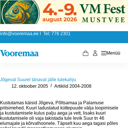
Skip
to
content
info@vooremaa.ee I Tel: 776 2301
Menüü
Shopping
cart
Jõgeval Suurel tänaval jälle tulekahju
12. oktoober 2005
Artiklid 2004-2008
Kustutamas käisid Jõgeva, Põltsamaa ja Palamuse
pritsimehed. Kuuri ladustatud küttepuude välja loopimisele
ja kustutamisele kulus palju aega ja vett, lisaks kuuri
kustutamisele oli vaja takistada tule levik Suur tn 46
elumajale ja kõrvalhoonele. Täpselt kuu aega tagasi põles