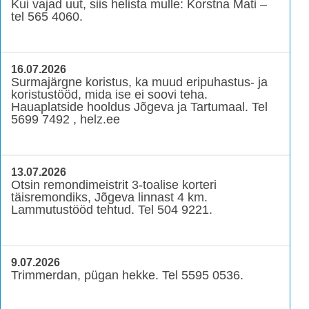
Kui vajad uut, siis helista mulle: Korstna Mati –
tel 565 4060.
16.07.2026
Surmajärgne koristus, ka muud eripuhastus- ja
koristustööd, mida ise ei soovi teha.
Hauaplatside hooldus Jõgeva ja Tartumaal. Tel
5699 7492 , helz.ee
13.07.2026
Otsin remondimeistrit 3-toalise korteri
täisremondiks, Jõgeva linnast 4 km.
Lammutustööd tehtud. Tel 504 9221.
9.07.2026
Trimmerdan, pügan hekke. Tel 5595 0536.