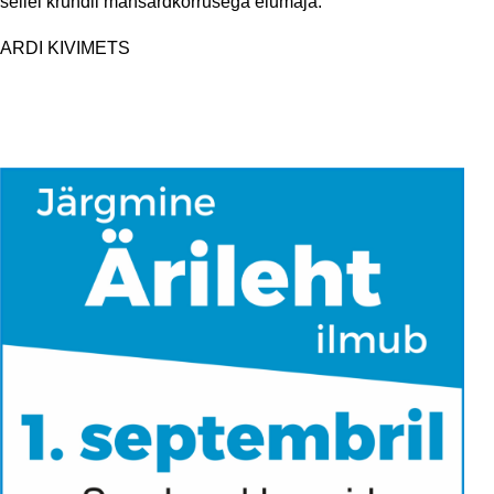
sellel krundil mansardkorrusega elumaja.
ARDI KIVIMETS