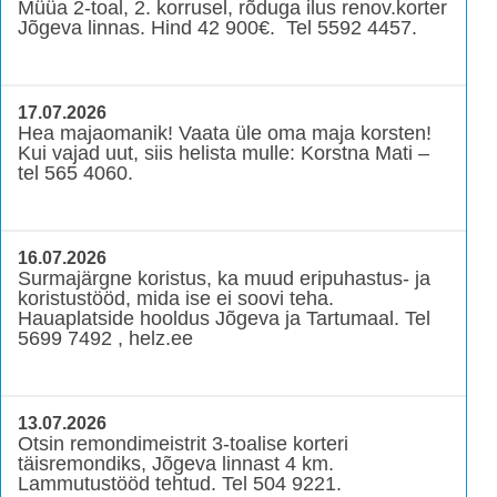
Müüa 2-toal, 2. korrusel, rõduga ilus renov.korter
Jõgeva linnas. Hind 42 900€. Tel 5592 4457.
17.07.2026
Hea majaomanik! Vaata üle oma maja korsten!
Kui vajad uut, siis helista mulle: Korstna Mati –
tel 565 4060.
16.07.2026
Surmajärgne koristus, ka muud eripuhastus- ja
koristustööd, mida ise ei soovi teha.
Hauaplatside hooldus Jõgeva ja Tartumaal. Tel
5699 7492 , helz.ee
13.07.2026
Otsin remondimeistrit 3-toalise korteri
täisremondiks, Jõgeva linnast 4 km.
Lammutustööd tehtud. Tel 504 9221.