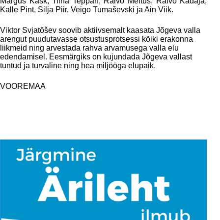
Margus Kask, Tiina Teppan, Raivo Meitus, Raivo Kadaja,
Kalle Pint, Silja Piir, Veigo Tumaševski ja Ain Viik.
Viktor Svjatõšev soovib aktiivsemalt kaasata Jõgeva valla
arengut puudutavasse otsustusprotsessi kõiki erakonna
liikmeid ning arvestada rahva arvamusega valla elu
edendamisel. Eesmärgiks on kujundada Jõgeva vallast
tuntud ja turvaline ning hea miljööga elupaik.
VOOREMAA