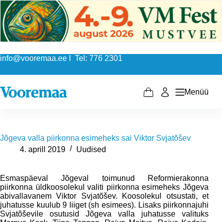
Skip
to
content
info@vooremaa.ee I Tel: 776 2301
Menüü
Shopping
cart
Jõgeva valla piirkonna esimeheks sai Viktor Svjatõšev
4. aprill 2019
Uudised
Esmaspäeval Jõgeval toimunud Reformierakonna
piirkonna üldkoosolekul valiti piirkonna esimeheks Jõgeva
abivallavanem Viktor Svjatõšev. Koosolekul otsustati, et
juhatusse kuulub 9 liiget (sh esimees). Lisaks piirkonnajuhi
Svjatõševile osutusid Jõgeva valla juhatusse valituks