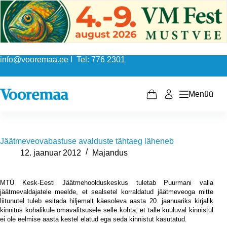
Skip
to
content
info@vooremaa.ee I Tel: 776 2301
Menüü
Shopping
cart
Jäätmeveovabastuse avalduste tähtaeg läheneb
12. jaanuar 2012
Majandus
MTÜ Kesk-Eesti Jäätmehoolduskeskus tuletab Puurmani valla
jäätmevaldajatele meelde, et sealsetel korraldatud jäätmeveoga mitte
liitunutel tuleb esitada hiljemalt käesoleva aasta 20. jaanuariks kirjalik
kinnitus kohalikule omavalitsusele selle kohta, et talle kuuluval kinnistul
ei ole eelmise aasta kestel elatud ega seda kinnistut kasutatud.