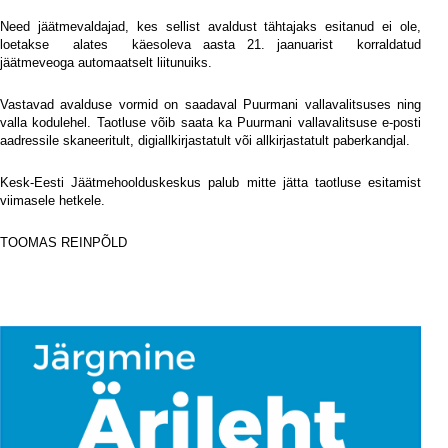
Need jäätmevaldajad, kes sellist avaldust tähtajaks esitanud ei ole,
loetakse
alates
käesoleva aasta 21. jaanuarist
korraldatud
jäätmeveoga automaatselt liitunuiks.
Vastavad avalduse vormid on saadaval Puurmani vallavalitsuses ning
valla kodulehel. Taotluse võib saata ka Puurmani vallavalitsuse e-posti
aadressile skaneeritult, digiallkirjastatult või allkirjastatult paberkandjal.
Kesk-Eesti Jäätmehoolduskeskus palub mitte jätta taotluse esitamist
viimasele hetkele.
TOOMAS REINPÕLD