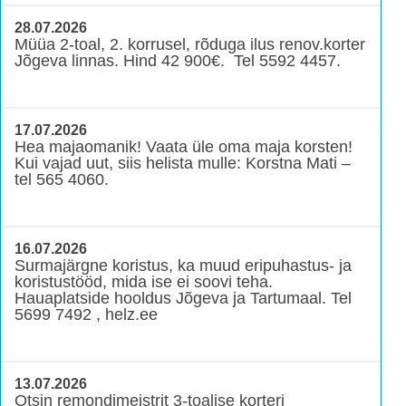
28.07.2026
Müüa 2-toal, 2. korrusel, rõduga ilus renov.korter
Jõgeva linnas. Hind 42 900€. Tel 5592 4457.
17.07.2026
Hea majaomanik! Vaata üle oma maja korsten!
Kui vajad uut, siis helista mulle: Korstna Mati –
tel 565 4060.
16.07.2026
Surmajärgne koristus, ka muud eripuhastus- ja
koristustööd, mida ise ei soovi teha.
Hauaplatside hooldus Jõgeva ja Tartumaal. Tel
5699 7492 , helz.ee
13.07.2026
Otsin remondimeistrit 3-toalise korteri