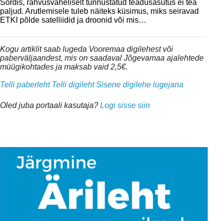
Sordis, rahvusvaheliselt tunnustatud teadusasutus ei tea
paljud. Arutlemisele tuleb näiteks küsimus, miks seiravad
ETKI põlde satelliidid ja droonid või mis…
Kogu artiklit saab lugeda Vooremaa digilehest või
paberväljaandest, mis on saadaval Jõgevamaa ajalehtede
müügikohtades ja maksab vaid 2,5€.
Telli paberleht
Telli digileht
Sisene digilehe lugejana
Oled juba portaali kasutaja?
Logi sisse siin