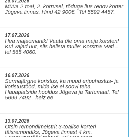
28.07.2026
Müüa 2-toal, 2. korrusel, rõduga ilus renov.korter
Jõgeva linnas. Hind 42 900€. Tel 5592 4457.
17.07.2026
Hea majaomanik! Vaata üle oma maja korsten!
Kui vajad uut, siis helista mulle: Korstna Mati –
tel 565 4060.
16.07.2026
Surmajärgne koristus, ka muud eripuhastus- ja
koristustööd, mida ise ei soovi teha.
Hauaplatside hooldus Jõgeva ja Tartumaal. Tel
5699 7492 , helz.ee
13.07.2026
Otsin remondimeistrit 3-toalise korteri
täisremondiks, Jõgeva linnast 4 km.