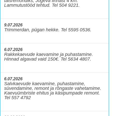
täisremondiks, Jõgeva linnast 4 km.
Lammutustööd tehtud. Tel 504 9221.
9.07.2026
Trimmerdan, pügan hekke. Tel 5595 0536.
6.07.2026
Rakkekaevude kaevamine ja puhastamine.
Hinnad algavad vaid 150€. Tel 5634 4807.
6.07.2026
Salvkaevude kaevamine, puhastamine,
süvendamine, remont ja rõngaste vahetamime.
Kaevuümbriste ehitus ja käsipumpade remont.
Tel 557 4792