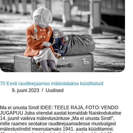
70 Eesti raudteejaamas mälestatakse küüditatuid
9. juuni 2023
Uudised
Ma ei unusta Sind! IDEE: TEELE RAJA, FOTO: VENDO
JUGAPUU Juba viiendat aastat korraldab Naiskodukaitse
14. juunil vaikiva mälestusürituse „Ma ei unusta Sind!”,
mille raames seotakse raudteejaamadesse mustvalged
mälestuslindid meenutamaks 1941. aasta küüditamist.