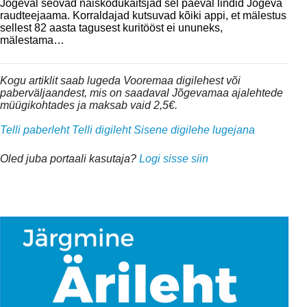
Jõgeval seovad naiskodukaitsjad sel päeval lindid Jõgeva
raudteejaama. Korraldajad kutsuvad kõiki appi, et mälestus
sellest 82 aasta tagusest kuritööst ei ununeks,
mälestama…
Kogu artiklit saab lugeda Vooremaa digilehest või
paberväljaandest, mis on saadaval Jõgevamaa ajalehtede
müügikohtades ja maksab vaid 2,5€.
Telli paberleht
Telli digileht
Sisene digilehe lugejana
Oled juba portaali kasutaja?
Logi sisse siin