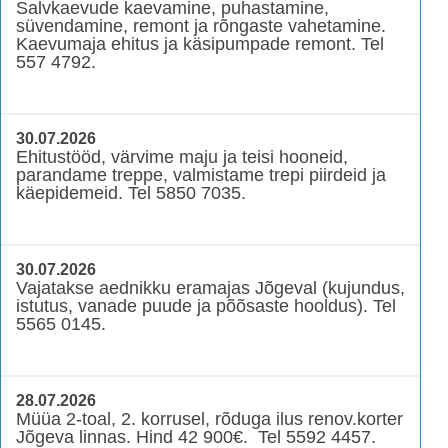
Salvkaevude kaevamine, puhastamine,
süvendamine, remont ja rõngaste vahetamine.
Kaevumaja ehitus ja käsipumpade remont. Tel
557 4792.
30.07.2026
Ehitustööd, värvime maju ja teisi hooneid,
parandame treppe, valmistame trepi piirdeid ja
käepidemeid. Tel 5850 7035.
30.07.2026
Vajatakse aednikku eramajas Jõgeval (kujundus,
istutus, vanade puude ja põõsaste hooldus). Tel
5565 0145.
28.07.2026
Müüa 2-toal, 2. korrusel, rõduga ilus renov.korter
Jõgeva linnas. Hind 42 900€. Tel 5592 4457.