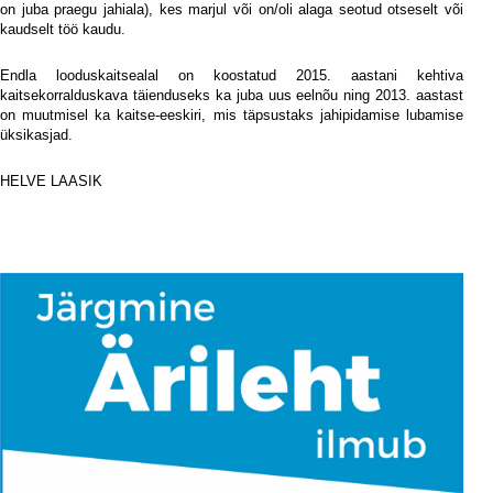
on juba praegu jahiala), kes marjul või on/oli alaga seotud otseselt või
kaudselt töö kaudu.
Endla looduskaitsealal on koostatud 2015. aastani kehtiva
kaitsekorralduskava täienduseks ka juba uus eelnõu ning 2013. aastast
on muutmisel ka kaitse-eeskiri, mis täpsustaks jahipidamise lubamise
üksikasjad.
HELVE LAASIK