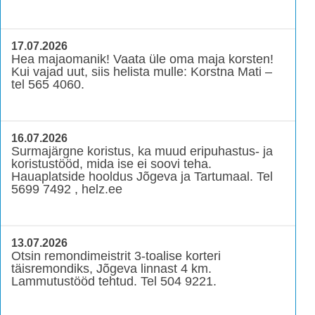
17.07.2026
Hea majaomanik! Vaata üle oma maja korsten!
Kui vajad uut, siis helista mulle: Korstna Mati –
tel 565 4060.
16.07.2026
Surmajärgne koristus, ka muud eripuhastus- ja
koristustööd, mida ise ei soovi teha.
Hauaplatside hooldus Jõgeva ja Tartumaal. Tel
5699 7492 , helz.ee
13.07.2026
Otsin remondimeistrit 3-toalise korteri
täisremondiks, Jõgeva linnast 4 km.
Lammutustööd tehtud. Tel 504 9221.