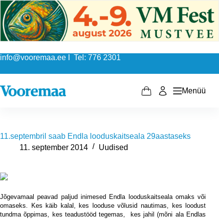
Skip
to
content
info@vooremaa.ee I Tel: 776 2301
Menüü
Shopping
cart
11.septembril saab Endla looduskaitseala 29aastaseks
11. september 2014
Uudised
Jõgevamaal peavad paljud inimesed Endla looduskaitseala omaks või
omaseks. Kes käib kalal, kes looduse võlusid nautimas, kes loodust
tundma õppimas, kes teadustööd tegemas,
kes jahil (mõni ala Endlas