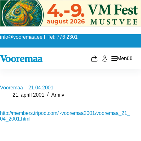
Skip
to
content
info@vooremaa.ee I Tel: 776 2301
Menüü
Shopping
cart
Vooremaa – 21.04.2001
21. aprill 2001
Arhiiv
http://members.tripod.com/~vooremaa2001/vooremaa_21_
04_2001.html