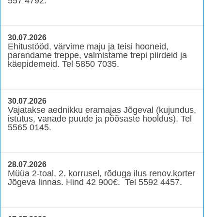
557 4792.
30.07.2026
Ehitustööd, värvime maju ja teisi hooneid,
parandame treppe, valmistame trepi piirdeid ja
käepidemeid. Tel 5850 7035.
30.07.2026
Vajatakse aednikku eramajas Jõgeval (kujundus,
istutus, vanade puude ja põõsaste hooldus). Tel
5565 0145.
28.07.2026
Müüa 2-toal, 2. korrusel, rõduga ilus renov.korter
Jõgeva linnas. Hind 42 900€. Tel 5592 4457.