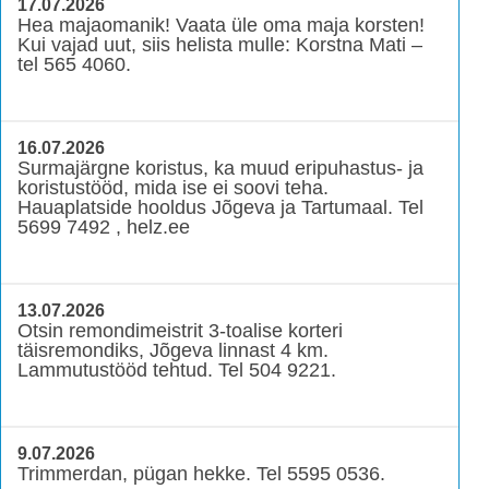
17.07.2026
Hea majaomanik! Vaata üle oma maja korsten!
Kui vajad uut, siis helista mulle: Korstna Mati –
tel 565 4060.
16.07.2026
Surmajärgne koristus, ka muud eripuhastus- ja
koristustööd, mida ise ei soovi teha.
Hauaplatside hooldus Jõgeva ja Tartumaal. Tel
5699 7492 , helz.ee
13.07.2026
Otsin remondimeistrit 3-toalise korteri
täisremondiks, Jõgeva linnast 4 km.
Lammutustööd tehtud. Tel 504 9221.
9.07.2026
Trimmerdan, pügan hekke. Tel 5595 0536.