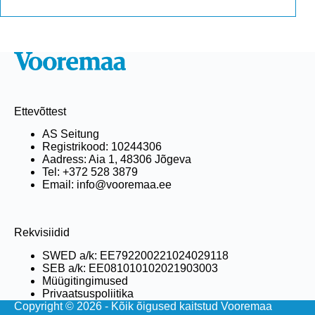
Ettevõttest
AS Seitung
Registrikood: 10244306
Aadress: Aia 1, 48306 Jõgeva
Tel: +372 528 3879
Email: info@vooremaa.ee
Rekvisiidid
SWED a/k: EE792200221024029118
SEB a/k: EE081010102021903003
Müügitingimused
Privaatsuspoliitika
Copyright © 2026 - Kõik õigused kaitstud Vooremaa