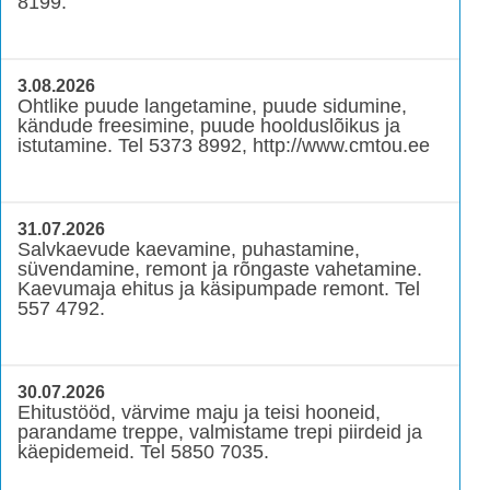
8199.
3.08.2026
Ohtlike puude langetamine, puude sidumine,
kändude freesimine, puude hoolduslõikus ja
istutamine. Tel 5373 8992, http://www.cmtou.ee
31.07.2026
Salvkaevude kaevamine, puhastamine,
süvendamine, remont ja rõngaste vahetamine.
Kaevumaja ehitus ja käsipumpade remont. Tel
557 4792.
30.07.2026
Ehitustööd, värvime maju ja teisi hooneid,
parandame treppe, valmistame trepi piirdeid ja
käepidemeid. Tel 5850 7035.