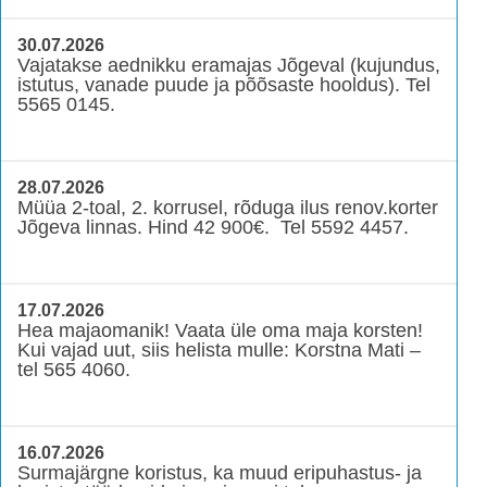
30.07.2026
Vajatakse aednikku eramajas Jõgeval (kujundus,
istutus, vanade puude ja põõsaste hooldus). Tel
5565 0145.
28.07.2026
Müüa 2-toal, 2. korrusel, rõduga ilus renov.korter
Jõgeva linnas. Hind 42 900€. Tel 5592 4457.
17.07.2026
Hea majaomanik! Vaata üle oma maja korsten!
Kui vajad uut, siis helista mulle: Korstna Mati –
tel 565 4060.
16.07.2026
Surmajärgne koristus, ka muud eripuhastus- ja