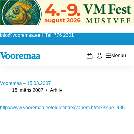
Skip
to
content
info@vooremaa.ee I Tel: 776 2301
Menüü
Shopping
cart
Vooremaa – 15.03.2007
15. märts 2007
Arhiiv
http://www.vooremaa.ee/oldie/indexvanem.html?issue=486