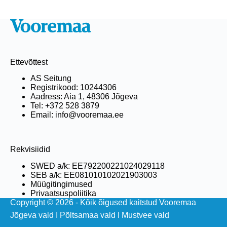
Ettevõttest
AS Seitung
Registrikood: 10244306
Aadress: Aia 1, 48306 Jõgeva
Tel: +372 528 3879
Email: info@vooremaa.ee
Rekvisiidid
SWED a/k: EE792200221024029118
SEB a/k: EE081010102021903003
Müügitingimused
Privaatsuspoliitika
Copyright © 2026 - Kõik õigused kaitstud Vooremaa
Jõgeva vald
I
Põltsamaa vald
I
Mustvee vald