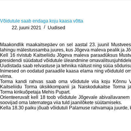
Võidutule saab endaga koju kaasa võtta
22. juuni 2021
Uudised
Maakondlik maakaitsepäev on sel aastal 23. juunil Mustvees
lahingu mälestussamba juures, kus Jõgeva maleva pealik ja J
Kell 16 rivistub Kaitseliidu Jõgeva maleva paraadüksus Must
presidendi süüdatud võidutule üleandmine omavalitsusjuhtidel
Uudistada saab relvastuse ja tehnika näitust ning süüa sõduris
Inimesed on oodatud paraadile kaasa elama ning võidutuld om
viima.
Torma kandi rahvas saab oma võidutule viia koju Kõnnu V
Kaitseliidu Torma üksikkompanii ja Naiskodukaitse Torma j
Torma kirikuõpetaja Mehis Pupart.
Orienteeruvalt kell 18 toob võidutule Jõgevale abivallavanem
soovijad oma laternatega viia tuld jaanilõkete süütamiseks.
Kella 18.30 paiku jõuab võidutuli Palamuse rahvamaja juurde, ku