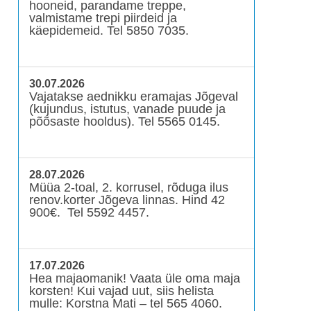
hooneid, parandame treppe,
valmistame trepi piirdeid ja
käepidemeid. Tel 5850 7035.
30.07.2026
Vajatakse aednikku eramajas Jõgeval
(kujundus, istutus, vanade puude ja
põõsaste hooldus). Tel 5565 0145.
28.07.2026
Müüa 2-toal, 2. korrusel, rõduga ilus
renov.korter Jõgeva linnas. Hind 42
900€. Tel 5592 4457.
17.07.2026
Hea majaomanik! Vaata üle oma maja
korsten! Kui vajad uut, siis helista
mulle: Korstna Mati – tel 565 4060.