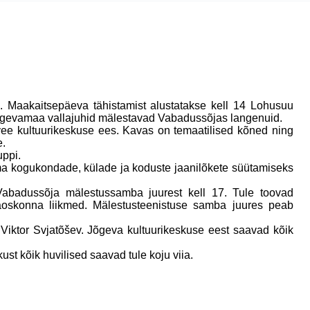
. Maakaitsepäeva tähistamist alustatakse kell 14 Lohusuu
õgevamaa vallajuhid mälestavad Vabadussõjas langenuid.
vee kultuurikeskuse ees. Kavas on temaatilised kõned ning
e.
uppi.
a kogukondade, külade ja koduste jaanilõkete süütamiseks
abadussõja mälestussamba juurest kell 17. Tule toovad
aoskonna liikmed. Mälestusteenistuse samba juures peab
 Viktor Svjatõšev. Jõgeva kultuurikeskuse eest saavad kõik
st kõik huvilised saavad tule koju viia.