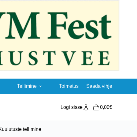
Tellimine
Toimetus
Saada vihje
Logi sisse
0,00
€
Shopping
cart
Kuulutuste tellimine