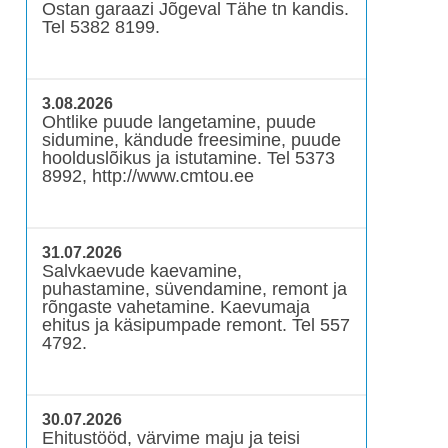
Ostan garaazi Jõgeval Tähe tn kandis.
Tel 5382 8199.
3.08.2026
Ohtlike puude langetamine, puude
sidumine, kändude freesimine, puude
hoolduslõikus ja istutamine. Tel 5373
8992, http://www.cmtou.ee
31.07.2026
Salvkaevude kaevamine,
puhastamine, süvendamine, remont ja
rõngaste vahetamine. Kaevumaja
ehitus ja käsipumpade remont. Tel 557
4792.
30.07.2026
Ehitustööd, värvime maju ja teisi