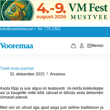
Skip
to
content
info@vooremaa.ee I Tel: 776 2301
Menüü
Shopping
cart
Tuleb loota parimat
31. detsember 2015
Arvamus
Aasta lõpp ja uue algus on teatavasti nii-öelda kokkuleppe
asi ja kaugeltki mitte kõik rahvad ei tähista seda detsembri
viimasel päeval.
Meil siin on olnud aga ajast aega just selline traditsioon ja