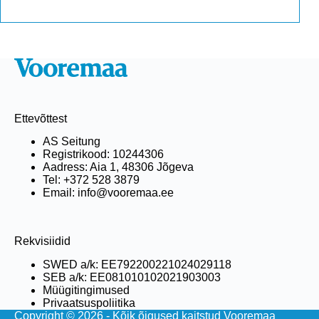
Ettevõttest
AS Seitung
Registrikood: 10244306
Aadress: Aia 1, 48306 Jõgeva
Tel: +372 528 3879
Email: info@vooremaa.ee
Rekvisiidid
SWED a/k: EE792200221024029118
SEB a/k: EE081010102021903003
Müügitingimused
Privaatsuspoliitika
Copyright © 2026 - Kõik õigused kaitstud Vooremaa