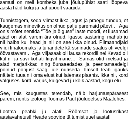
samuti on meil kombeks juba jõulupühist saati lõppeva
aasta häid külgi ja pahupoolt vaagida.
Tunnistagem, seda viimast ikka jagus ja praegu tundub, et
kaugemas minevikus on olnud palju paremaid päevi… Aga
on’s mõtet nentida “Tõe ja õiguse” laste moodi, et ilusamad
ajad on alati varem ära olnud. Igasse aastaringi mahub ju
nii halba kui head ja nii on see ikka olnud. Piimaandjaid
viidi lihaloomaks ja tuhandete kärssninade saatus oli veelgi
õõvastavam… Aga viljasaak oli lausa rekordiline! Kevad oli
külm ja suvi kohati liigvihmane… Samas olid metsad ja
aiad marjarikkad ning õunaaedades ja peenramaadelgi
polnud põhjust saagi üle nuriseda. Ilmselt teab igaüks
näiteid tuua nii oma elust kui laiemas plaanis. Ikka nii, kord
valguses, kord varjus, kulgevad ju kõik aastad, kogu elu.
See, mis kaugustes terendab, näib harjumuspärasest
parem, nentis teoloog Toomas Paul jõulueelses Maalehes.
Lootma peabki ju alati! Rõõmsat ja lootusrikast
aastavahetust! Heade soovide täitumist uuel aastal!