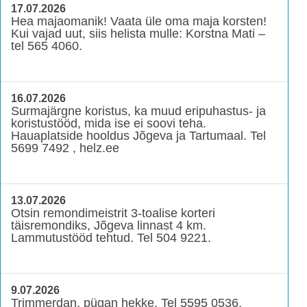
17.07.2026
Hea majaomanik! Vaata üle oma maja korsten!
Kui vajad uut, siis helista mulle: Korstna Mati –
tel 565 4060.
16.07.2026
Surmajärgne koristus, ka muud eripuhastus- ja
koristustööd, mida ise ei soovi teha.
Hauaplatside hooldus Jõgeva ja Tartumaal. Tel
5699 7492 , helz.ee
13.07.2026
Otsin remondimeistrit 3-toalise korteri
täisremondiks, Jõgeva linnast 4 km.
Lammutustööd tehtud. Tel 504 9221.
9.07.2026
Trimmerdan, pügan hekke. Tel 5595 0536.