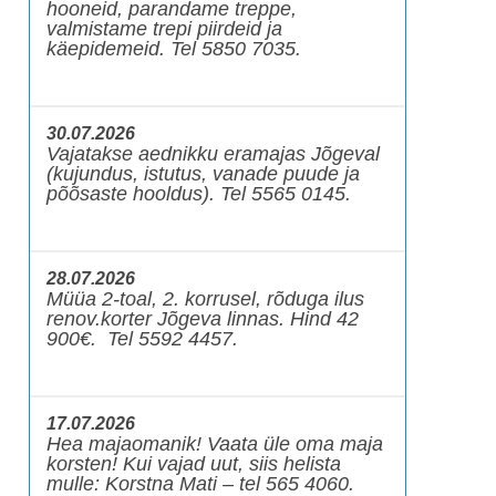
hooneid, parandame treppe,
valmistame trepi piirdeid ja
käepidemeid. Tel 5850 7035.
30.07.2026
Vajatakse aednikku eramajas Jõgeval
(kujundus, istutus, vanade puude ja
põõsaste hooldus). Tel 5565 0145.
28.07.2026
Müüa 2-toal, 2. korrusel, rõduga ilus
renov.korter Jõgeva linnas. Hind 42
900€. Tel 5592 4457.
17.07.2026
Hea majaomanik! Vaata üle oma maja
korsten! Kui vajad uut, siis helista
mulle: Korstna Mati – tel 565 4060.