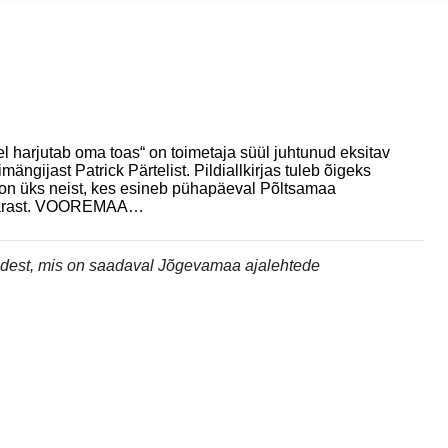
 harjutab oma toas“ on toimetaja süül juhtunud eksitav
ängijast Patrick Pärtelist. Pildiallkirjas tuleb õigeks
 on üks neist, kes esineb pühapäeval Põltsamaa
i pärast. VOOREMAA…
andest, mis on saadaval Jõgevamaa ajalehtede