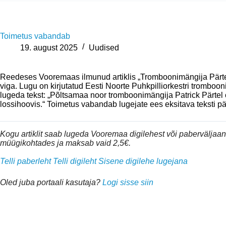
Toimetus vabandab
19. august 2025
Uudised
Reedeses Vooremaas ilmunud artiklis „Tromboonimängija Pärtel
viga. Lugu on kirjutatud Eesti Noorte Puhkpilliorkestri tromboonim
lugeda tekst: „Põltsamaa noor tromboonimängija Patrick Pärtel
lossihoovis.“ Toimetus vabandab lugejate ees eksitava tekst
Kogu artiklit saab lugeda Vooremaa digilehest või pabervälja
müügikohtades ja maksab vaid 2,5€.
Telli paberleht
Telli digileht
Sisene digilehe lugejana
Oled juba portaali kasutaja?
Logi sisse siin