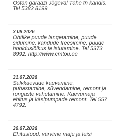
Ostan garaazi Jõgeval Tähe tn kandis.
Tel 5382 8199.
3.08.2026
Ohtlike puude langetamine, puude
sidumine, kändude freesimine, puude
hoolduslõikus ja istutamine. Tel 5373
8992, http://www.cmtou.ee
31.07.2026
Salvkaevude kaevamine,
puhastamine, süvendamine, remont ja
rõngaste vahetamine. Kaevumaja
ehitus ja käsipumpade remont. Tel 557
4792.
30.07.2026
Ehitustööd, värvime maju ja teisi