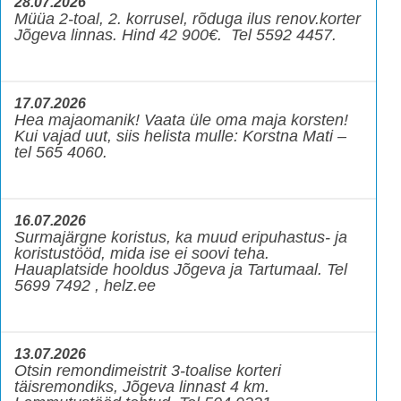
28.07.2026
Müüa 2-toal, 2. korrusel, rõduga ilus renov.korter
Jõgeva linnas. Hind 42 900€. Tel 5592 4457.
17.07.2026
Hea majaomanik! Vaata üle oma maja korsten!
Kui vajad uut, siis helista mulle: Korstna Mati –
tel 565 4060.
16.07.2026
Surmajärgne koristus, ka muud eripuhastus- ja
koristustööd, mida ise ei soovi teha.
Hauaplatside hooldus Jõgeva ja Tartumaal. Tel
5699 7492 , helz.ee
13.07.2026
Otsin remondimeistrit 3-toalise korteri
täisremondiks, Jõgeva linnast 4 km.