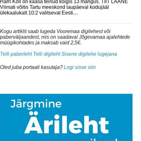
Harri Koll on kaasa teinud kõigis 13 mängus. TIIT LÄÄNE
Viimati võitis Tartu meeskond laupäeval kodujääl
ülekaalukalt 10:2 valitsevat Eesti…
Kogu artiklit saab lugeda Vooremaa digilehest või
paberväljaandest, mis on saadaval Jõgevamaa ajalehtede
müügikohtades ja maksab vaid 2,5€.
Telli paberleht
Telli digileht
Sisene digilehe lugejana
Oled juba portaali kasutaja?
Logi sisse siin