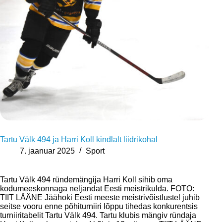
Tartu Välk 494 ja Harri Koll kindlalt liidrikohal
7. jaanuar 2025
Sport
Tartu Välk 494 ründemängija Harri Koll sihib oma
kodumeeskonnaga neljandat Eesti meistrikulda. FOTO:
TIIT LÄÄNE Jäähoki Eesti meeste meistrivõistlustel juhib
seitse vooru enne põhiturniiri lõppu tihedas konkurentsis
turniiritabelit Tartu Välk 494. Tartu klubis mängiv ründaja