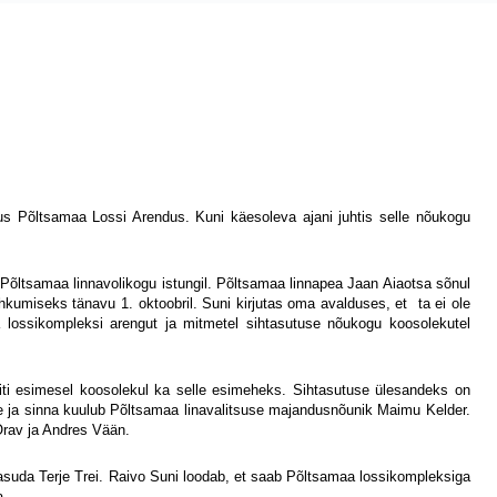
us Põltsamaa Lossi Arendus. Kuni käesoleva ajani juhtis selle nõukogu
 Põltsamaa linnavolikogu istungil. Põltsamaa linnapea Jaan Aiaotsa sõnul
hkumiseks tänavu 1. oktoobril. Suni kirjutas oma avalduses, et
ta ei ole
lossikompleksi arengut ja mitmetel sihtasutuse nõukogu koosolekutel
liti esimesel koosolekul ka selle esimeheks. Sihtasutuse ülesandeks on
ne ja sinna kuulub Põltsamaa linavalitsuse majandusnõunik Maimu Kelder.
Orav ja Andres Vään.
asuda Terje Trei. Raivo Suni loodab, et saab Põltsamaa lossikompleksiga
a.