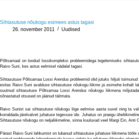
Sihtasutuse nõukogu esimees astus tagasi
26. november 2011
Uudised
Põltsamaal on loodud lossikompleksi probleemidega tegelemiseks sihtasut
Raivo Suni, kes astus eelmisel nädalal tagasi.
Sihtasutuse Põltsamaa Lossi Arendus probleemid olid jutuks hiljuti toimunud
esitas Raivo Suni avalduse sihtasutuse nõukogu liikme ja esimehe kohalt la
suutnud sihtasutuse Põltsamaa Lossi Arendus nõukogu liikmena mõjutada 
sõnastatud otsused on jäänud täitmata.
Raivo Sunist sai sihtasutuse nõukogu liige eelmise aasta suvel ning ta va
korraldada järelvalvet juhatuse tegevuse üle. Juhatus on praegu üheliikmeli
Sihtasutuse nõukogu on neljaliikmeline, sinna kuuluvad veel Margi Ein, Anti 
Pärast Raivo Suni lahkumist on lubanud sihtasutuse juhatuse liikmena tööle 
seotud probleemide lahendamisele kaasa aidata ka nõukogu liikmeks olemat