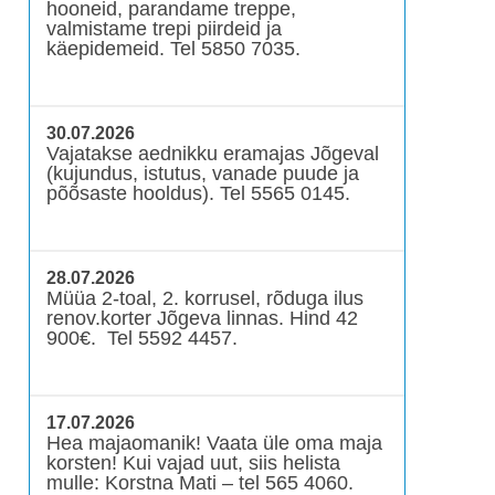
hooneid, parandame treppe,
valmistame trepi piirdeid ja
käepidemeid. Tel 5850 7035.
30.07.2026
Vajatakse aednikku eramajas Jõgeval
(kujundus, istutus, vanade puude ja
põõsaste hooldus). Tel 5565 0145.
28.07.2026
Müüa 2-toal, 2. korrusel, rõduga ilus
renov.korter Jõgeva linnas. Hind 42
900€. Tel 5592 4457.
17.07.2026
Hea majaomanik! Vaata üle oma maja
korsten! Kui vajad uut, siis helista
mulle: Korstna Mati – tel 565 4060.