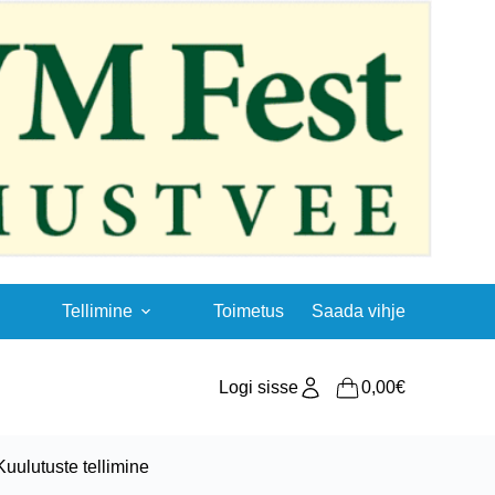
Tellimine
Toimetus
Saada vihje
Logi sisse
0,00
€
Shopping
cart
Kuulutuste tellimine