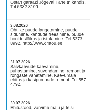
Ostan garaazi Jõgeval Tähe tn kandis.
Tel 5382 8199.
3.08.2026
Ohtlike puude langetamine, puude
sidumine, kändude freesimine, puude
hoolduslõikus ja istutamine. Tel 5373
8992, http://www.cmtou.ee
31.07.2026
Salvkaevude kaevamine,
puhastamine, süvendamine, remont ja
rõngaste vahetamine. Kaevumaja
ehitus ja käsipumpade remont. Tel 557
4792.
30.07.2026
Ehitustööd, värvime maju ja teisi