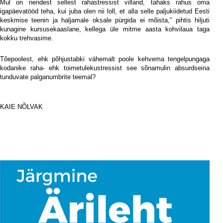
Mul on nendest sellest rahastressist villand, tahaks rahus oma
igapäevatööd teha, kui juba olen nii loll, et alla selle paljukiidetud Eesti
keskmise teenin ja haljamale oksale pürgida ei mõista,” pihtis hiljuti
kunagine kursusekaaslane, kellega üle mitme aasta kohvilaua taga
kokku trehvasime.
Tõepoolest, ehk põhjustabki vähemalt poole kehvema tengelpungaga
kodanike raha- ehk toimetulekustressist see sõnamulin absurdseina
tunduvate palganumbrite teemal?
i
KAIE NÕLVAK