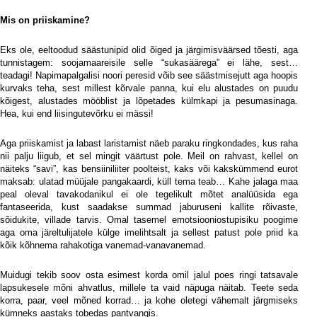
Mis on priiskamine?
Eks ole, eeltoodud säästunipid olid õiged ja järgimisväärsed tõesti, aga
tunnistagem: soojamaareisile selle “sukasäärega” ei lähe, sest…
teadagi! Napimapalgalisi noori peresid võib see säästmisejutt aga hoopis
kurvaks teha, sest millest kõrvale panna, kui elu alustades on puudu
kõigest, alustades mööblist ja lõpetades külmkapi ja pesumasinaga.
Hea, kui end liisingutevõrku ei mässi!
Aga priiskamist ja labast laristamist näeb paraku ringkondades, kus raha
nii palju liigub, et sel mingit väärtust pole. Meil on rahvast, kellel on
näiteks “savi”, kas bensiiniliiter poolteist, kaks või kakskümmend eurot
maksab: ulatad müüjale pangakaardi, küll tema teab… Kahe jalaga maa
peal oleval tavakodanikul ei ole tegelikult mõtet analüüsida ega
fantaseerida, kust saadakse summad jaburuseni kallite rõivaste,
sõidukite, villade tarvis. Omal tasemel emotsiooniostupisiku poogime
aga oma järeltulijatele külge imelihtsalt ja sellest patust pole priid ka
kõik kõhnema rahakotiga vanemad-vanavanemad.
Muidugi tekib soov osta esimest korda omil jalul poes ringi tatsavale
lapsukesele mõni ahvatlus, millele ta vaid näpuga näitab. Teete seda
korra, paar, veel mõned korrad… ja kohe oletegi vähemalt järgmiseks
kümneks aastaks tobedas pantvangis.