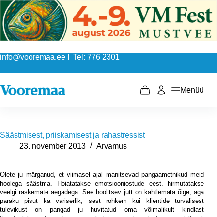
Skip
to
content
info@vooremaa.ee I Tel: 776 2301
Menüü
Shopping
cart
Säästmisest, priiskamisest ja rahastressist
23. november 2013
Arvamus
Olete ju märganud, et viimasel ajal manitsevad pangaametnikud meid
hoolega säästma. Hoiatatakse emotsiooniostude eest, hirmutatakse
veelgi raskemate aegadega. See hoolitsev jutt on kahtlemata õige, aga
paraku pisut ka variserlik, sest rohkem kui klientide turvalisest
tulevikust on pangad ju huvitatud oma võimalikult kindlast