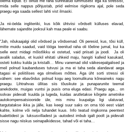
olema kipub. Ei olnud me raha sünnitatud lummusest ega ka stressist,
mida selle nappus põhjustab, priid eelmise riigikorra ajal, pole seda
praegu ega saada sellest lahti vist ilmaski.
Ja nii-öelda ingliteriiki, kus kõik ühtviisi võrdselt külluses elavad,
lähemate sajandite jooksul kah maa peale ei saabu.
“Jah, nõukaajalgi olid võrdsed ja võrdsemad. Oli peresid, kus, tõsi küll,
mitte muidu saadud, vaid tööga teenitud raha oli tõeline jumal, kui ka
selle eest midagi mõistlikku ei ostetud, vaid priisati ja joodi.
Ja oli
avalik saladus, et kuskil ehitati uhkeid maju, hangiti kalleid kasukaid,
osteti kokku kulda ja kristalli… Minu vanemad olid väikesepalgalised ja
meil polnud kaubanduses tutvusi ja ma ei taha seda alandavat aega
tagasi ei poliitilises ega olmelises mõttes. Aga üht sorti stressi oli
vähem: see ebavõrdus polnud kogu aeg loomulikuna kõneaineks nagu
praegu. Lihtrahvas üllitas siis tõusikute ja punaparunite teemal
anekdoote, muigas vuntsi ja pusis oma eluga edasi. Praegu aga… on
solvav pidevalt kuulda ja lugeda, kuidas arutletakse kõrgete ametnike
autokompensatsioonide üle, mis minu kuupalga ligi ulatuvad,
targutatakse ikka ja jälle, kas keegi suur saks on oma töö eest väärt
kahte, kolme või nelja tuhandet kuus. Info teatud ringkonna peentest
tualettidest ja
luksusvilladest ja -autodest imbub igalt poolt ja pidevalt
sisse nagu niiskus seinapalkidesse, tahad või ei taha…