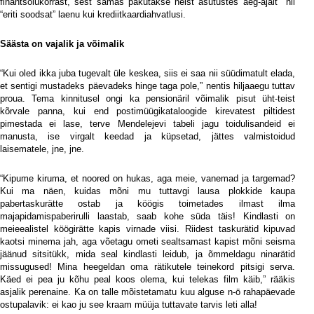
finantsolukorrast, sest samas pakutakse neist asutustes aeg-ajalt
nii
“eriti soodsat” laenu kui krediitkaardiahvatlusi.
Säästa on vajalik ja võimalik
“Kui oled ikka juba tugevalt üle keskea, siis ei saa nii süüdimatult elada,
et sentigi mustadeks päevadeks hinge taga pole,” nentis hiljaaegu tuttav
proua. Tema kinnitusel ongi ka pensionäril võimalik pisut üht-teist
kõrvale panna, kui end postimüügikataloogide kirevatest piltidest
pimestada ei lase, terve Mendelejevi tabeli jagu toidulisandeid ei
manusta, ise virgalt keedad ja küpsetad, jättes valmistoidud
laisematele, jne, jne.
“Kipume kiruma, et noored on hukas, aga meie, vanemad ja targemad?
Kui ma näen, kuidas mõni mu tuttavgi lausa plokkide kaupa
pabertaskurätte ostab ja köögis toimetades ilmast ilma
majapidamispaberirulli laastab, saab kohe süda täis! Kindlasti on
meieealistel köögirätte kapis virnade viisi. Riidest taskurätid kipuvad
kaotsi minema jah, aga võetagu ometi sealtsamast kapist mõni seisma
jäänud sitsitükk, mida seal kindlasti leidub, ja õmmeldagu ninarätid
missugused! Mina heegeldan oma rätikutele teinekord pitsigi serva.
Käed ei pea ju kõhu peal koos olema, kui telekas film käib,” rääkis
asjalik perenaine. Ka on talle mõistetamatu kuu alguse n-ö rahapäevade
ostupalavik: ei kao ju see kraam müüja tuttavate tarvis leti alla!