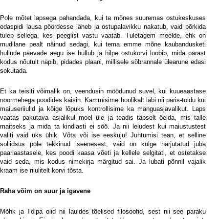
Pole mõtet lapsega pahandada, kui ta mõnes suuremas ostukeskuses
edaspidi lausa pöördesse läheb ja ostupalavikku nakatub, vaid põrkida
tuleb sellega, kes peeglist vastu vaatab. Tuletagem meelde, ehk on
mudilane pealt näinud sedagi, kui tema emme mõne kaubandusketi
hullude päevade aegu ise hullub ja hilpe ostukorvi loobib, mida pärast
kodus nõutult näpib, pidades plaani, millisele sõbrannale ülearune edasi
sokutada.
Et ka teisiti võimalik on, veendusin möödunud suvel, kui kuueaastase
noormehega poodides käisin. Kammisime hoolikalt läbi nii päris-toidu kui
maiuseriiulid ja kõige lõpuks kontrollisime ka mänguasjavalikut. Laps
vaatas pakutava asjalikul moel üle ja teadis täpselt öelda, mis talle
maitseks ja mida ta kindlasti ei söö. Ja nii leludest kui maiustustest
valiti vaid üks ühik. Võta või ise eeskuju! Juhtumisi tean, et selline
soliidsus pole tekkinud iseenesest, vaid on külge harjutatud juba
paariaastasele, kes poodi kaasa võeti ja kellele selgitati, et ostetakse
vaid seda, mis kodus nimekirja märgitud sai. Ja lubati põnnil vajalik
kraam ise riiulitelt korvi tõsta.
Raha võim on suur ja igavene
Mõhk ja Tölpa olid nii lauldes tõelised filosoofid, sest nii see paraku