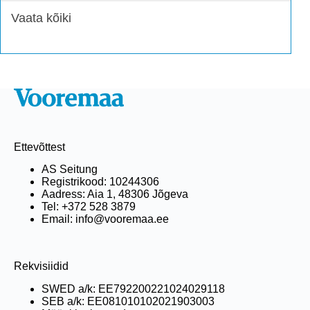
Vaata kõiki
Ettevõttest
AS Seitung
Registrikood: 10244306
Aadress: Aia 1, 48306 Jõgeva
Tel: +372 528 3879
Email: info@vooremaa.ee
Rekvisiidid
SWED a/k: EE792200221024029118
SEB a/k: EE081010102021903003