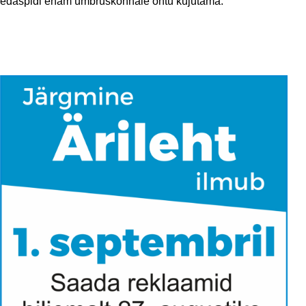
edaspidi enam ümbruskonnale ohtu kujutama.