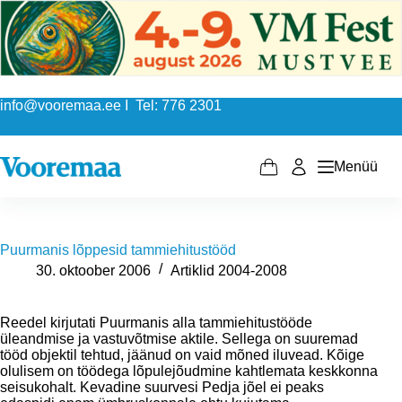
Skip
to
content
info@vooremaa.ee I Tel: 776 2301
Menüü
Shopping
cart
Puurmanis lõppesid tammiehitustööd
30. oktoober 2006
Artiklid 2004-2008
Reedel kirjutati Puurmanis alla tammiehitustööde
üleandmise ja vastuvõtmise aktile. Sellega on suuremad
tööd objektil tehtud, jäänud on vaid mõned iluvead. Kõige
olulisem on töödega lõpulejõudmine kahtlemata keskkonna
seisukohalt. Kevadine suurvesi Pedja jõel ei peaks