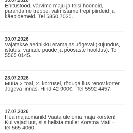
30.07.2026
Ehitustööd, värvime maju ja teisi hooneid,
parandame treppe, valmistame trepi piirdeid ja
käepidemeid. Tel 5850 7035.
30.07.2026
Vajatakse aednikku eramajas Jõgeval (kujundus,
istutus, vanade puude ja põõsaste hooldus). Tel
5565 0145.
28.07.2026
Müüa 2-toal, 2. korrusel, rõduga ilus renov.korter
Jõgeva linnas. Hind 42 900€. Tel 5592 4457.
17.07.2026
Hea majaomanik! Vaata üle oma maja korsten!
Kui vajad uut, siis helista mulle: Korstna Mati –
tel 565 4060.