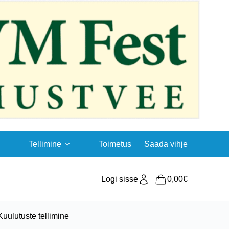
Tellimine
Toimetus
Saada vihje
Logi sisse
0,00
€
Shopping
cart
Kuulutuste tellimine