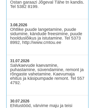
Ostan garaazi Jõgeval Tähe tn kandis.
Tel 5382 8199.
3.08.2026
Ohtlike puude langetamine, puude
sidumine, kändude freesimine, puude
hoolduslõikus ja istutamine. Tel 5373
8992, http://www.cmtou.ee
31.07.2026
Salvkaevude kaevamine,
puhastamine, süvendamine, remont ja
rõngaste vahetamine. Kaevumaja
ehitus ja käsipumpade remont. Tel 557
4792.
30.07.2026
Ehitustööd, värvime maju ja teisi