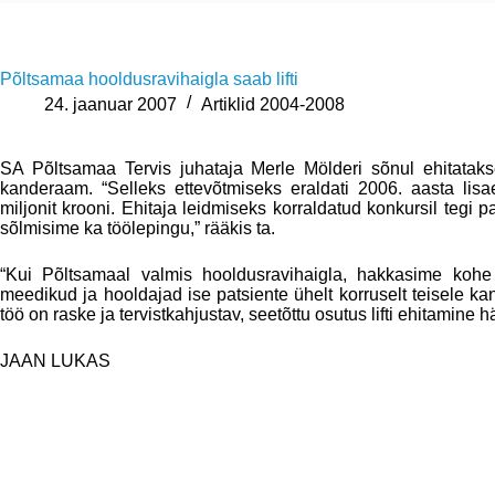
Põltsamaa hooldusravihaigla saab lifti
24. jaanuar 2007
Artiklid 2004-2008
SA Põltsamaa Tervis juhataja Merle Mölderi sõnul ehitataks
kanderaam. “Selleks ettevõtmiseks eraldati 2006. aasta lisa
miljonit krooni. Ehitaja leidmiseks korraldatud konkursil teg
sõlmisime ka töölepingu,” rääkis ta.
“Kui Põltsamaal valmis hooldusravihaigla, hakkasime kohe o
meedikud ja hooldajad ise patsiente ühelt korruselt teisele k
töö on raske ja tervistkahjustav, seetõttu osutus lifti ehitamine
JAAN LUKAS