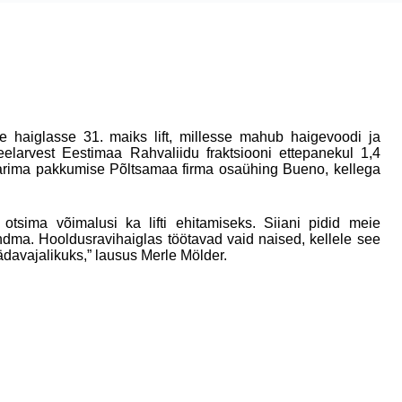
e haiglasse 31. maiks lift, millesse mahub haigevoodi ja
eelarvest Eestimaa Rahvaliidu fraktsiooni ettepanekul 1,4
i parima pakkumise Põltsamaa firma osaühing Bueno, kellega
tsima võimalusi ka lifti ehitamiseks. Siiani pidid meie
andma. Hooldusravihaiglas töötavad vaid naised, kellele see
 hädavajalikuks,” lausus Merle Mölder.