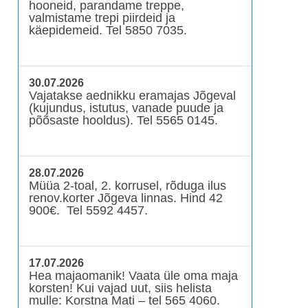
hooneid, parandame treppe,
valmistame trepi piirdeid ja
käepidemeid. Tel 5850 7035.
30.07.2026
Vajatakse aednikku eramajas Jõgeval
(kujundus, istutus, vanade puude ja
põõsaste hooldus). Tel 5565 0145.
28.07.2026
Müüa 2-toal, 2. korrusel, rõduga ilus
renov.korter Jõgeva linnas. Hind 42
900€. Tel 5592 4457.
17.07.2026
Hea majaomanik! Vaata üle oma maja
korsten! Kui vajad uut, siis helista
mulle: Korstna Mati – tel 565 4060.