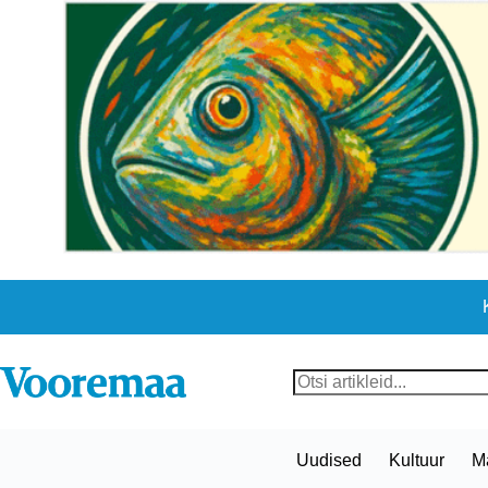
Skip
to
content
No
results
Uudised
Kultuur
M