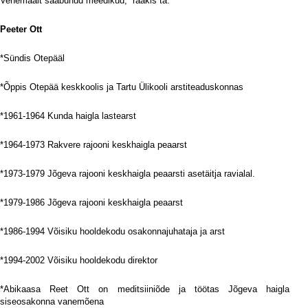
Venemaalt saabunud meedikud,” rääkis ta.
Peeter Ott
*Sündis Otepääl
*Õppis Otepää keskkoolis ja Tartu Ülikooli arstiteaduskonnas
*1961-1964 Kunda haigla lastearst
*1964-1973 Rakvere rajooni keskhaigla peaarst
*1973-1979 Jõgeva rajooni keskhaigla peaarsti asetäitja ravialal.
*1979-1986 Jõgeva rajooni keskhaigla peaarst
*1986-1994 Võisiku hooldekodu osakonnajuhataja ja arst
*1994-2002 Võisiku hooldekodu direktor
*Abikaasa Reet Ott on meditsiiniõde ja töötas Jõgeva haigla
siseosakonna vanemõena