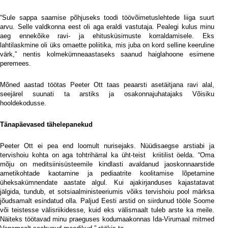
“Sule sappa saamise põhjuseks toodi töövõimetuslehtede liiga suurt
arvu. Selle valdkonna eest oli aga eraldi vastutaja. Pealegi kulus minu
aeg ennekõike ravi- ja ehitusküsimuste korraldamisele. Eks
lahtilaskmine oli üks omaette poliitika, mis juba on kord selline keeruline
värk,” nentis kolmekümneaastaseks saanud haiglahoone esimene
peremees.
Mõned aastad töötas Peeter Ott taas peaarsti asetäitjana ravi alal,
seejärel suunati ta arstiks ja osakonnajuhatajaks Võisiku
hooldekodusse.
Tänapäevased tähelepanekud
Peeter Ott ei pea end loomult nurisejaks. Nüüdisaegse arstiabi ja
tervishoiu kohta on aga tohtrihärral ka üht-teist
kriitilist öelda. “Oma
mõju on meditsiinisüsteemile kindlasti avaldanud jaoskonnaarstide
ametikohtade kaotamine ja pediaatrite koolitamise lõpetamine
üheksakümnendate aastate algul. Kui ajakirjanduses kajastatavat
jälgida, tundub, et sotsiaalministeeriumis võiks tervishoiu pool märksa
jõudsamalt esindatud olla. Paljud Eesti arstid on siirdunud tööle Soome
või teistesse välisriikidesse, kuid eks välismaalt tuleb arste ka meile.
Näiteks töötavad minu praeguses kodumaakonnas Ida-Virumaal mitmed