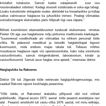
kristallist tuhatoose. Samuti kadus salapäraselt
suur osa
roostevabadest siibritest. Kedagi otseselt süüdistada ei oska ega tahagi.
Lisaks kutselistele ehitajatele osales abitöödel ka linnaelanikke ja küllap
sattus valmivasse haiglasse ka juhuslikke inimesi. Pealegi võimaldas
sotsialismiaegne elukorraldus päris hõlpsalt riigi vara näpata.”
Mõneti koomilistest ebameeldivustest tunduvalt olulisemana
nimetas
Peeter Ott aga uue haiglahoone mõju piirkonna meditsiinielu käekäigule.
“Suurenenud voodikohtade arv võimaldas ka rohkem personali tööle
võtta. Nii pääsesid meedikud ja teisedki haiglatöötajad liigsest
koormusest, mida endises majas taluda tuli. Tollases mõttes
moodsasse haiglasse rajati viis operatsioonituba, kaks tuba sünnituste
vastuvõtmiseks, samuti röntgenikabinet, laboratoorium, kiirabi- ja
vastuvõturuumid. Samuti asus haiglas oma apteek,” meenutas doktor.
Haiglajuhiks ka Rakveres
Doktor Ott tuli Jõgevale tööle eelnevate haiglajuhikogemustega, mis
saadud Rakvere rajooni keskhaigla peaarstina.
“Võib öelda, et Rakverest äratuleku põhjused olid mul mõneti
poliitilisedki. Jõgeval asusin 1973. aastal
tööle peaarsti asetäitjana ravi
alal . Peaarsti ametikoht tuli vastu võtta 1979. aastal, mil minu eelkäija,