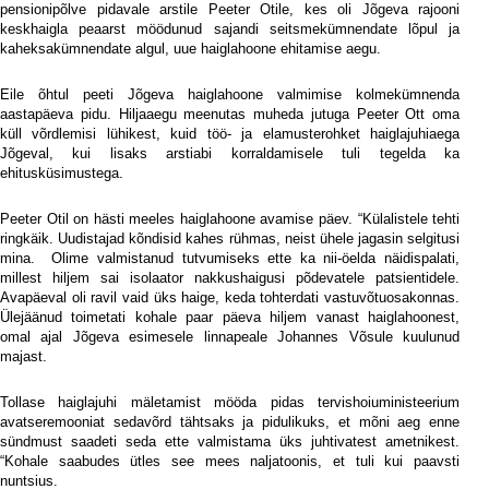
pensionipõlve pidavale arstile Peeter Otile, kes oli Jõgeva rajooni
keskhaigla peaarst möödunud sajandi seitsmekümnendate lõpul ja
kaheksakümnendate algul, uue haiglahoone ehitamise aegu.
Eile õhtul peeti Jõgeva haiglahoone valmimise kolmekümnenda
aastapäeva pidu. Hiljaaegu meenutas muheda jutuga Peeter Ott oma
küll võrdlemisi lühikest, kuid töö- ja elamusterohket haiglajuhiaega
Jõgeval, kui lisaks arstiabi korraldamisele tuli tegelda ka
ehitusküsimustega.
Peeter Otil on hästi meeles haiglahoone avamise päev. “Külalistele tehti
ringkäik. Uudistajad kõndisid kahes rühmas, neist ühele jagasin selgitusi
mina.
Olime valmistanud tutvumiseks ette ka nii-öelda näidispalati,
millest hiljem sai isolaator nakkushaigusi põdevatele patsientidele.
Avapäeval oli ravil vaid üks haige, keda tohterdati vastuvõtuosakonnas.
Ülejäänud toimetati kohale paar päeva hiljem vanast haiglahoonest,
omal ajal Jõgeva esimesele linnapeale Johannes Võsule kuulunud
majast.
Tollase haiglajuhi mäletamist mööda pidas tervishoiuministeerium
avatseremooniat sedavõrd tähtsaks ja pidulikuks, et mõni aeg enne
sündmust saadeti seda ette valmistama üks juhtivatest ametnikest.
“Kohale saabudes ütles see mees naljatoonis, et tuli kui paavsti
nuntsius.