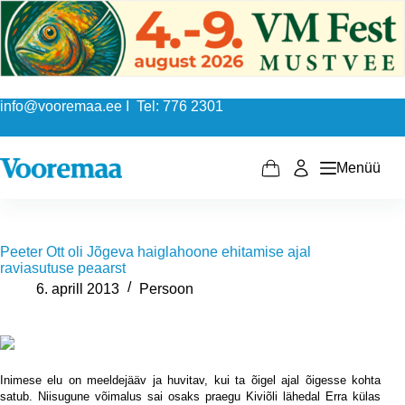
Skip
to
content
info@vooremaa.ee I Tel: 776 2301
Menüü
Shopping
cart
Peeter Ott oli Jõgeva haiglahoone ehitamise ajal
raviasutuse peaarst
6. aprill 2013
Persoon
Inimese elu on meeldejääv ja huvitav, kui ta õigel ajal õigesse kohta
satub. Niisugune võimalus sai osaks praegu Kiviõli lähedal Erra külas