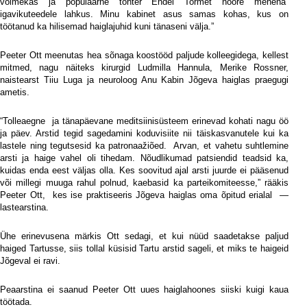
võimekas ja populaarne tohter Endel Tormet noore mehena
igavikuteedele lahkus. Minu kabinet asus samas kohas, kus on
töötanud ka hilisemad haiglajuhid kuni tänaseni välja.”
Peeter Ott meenutas hea sõnaga koostööd paljude kolleegidega, kellest
mitmed, nagu näiteks kirurgid Ludmilla Hannula, Merike Rossner,
naistearst Tiiu Luga ja neuroloog Anu Kabin Jõgeva haiglas praegugi
ametis.
“Tolleaegne
ja tänapäevane meditsiinisüsteem erinevad kohati nagu öö
ja päev. Arstid tegid sagedamini koduvisiite nii täiskasvanutele kui ka
lastele ning tegutsesid ka patronaažiõed.
Arvan, et vahetu suhtlemine
arsti ja haige vahel oli tihedam. Nõudlikumad patsiendid teadsid ka,
kuidas enda eest väljas olla. Kes soovitud ajal arsti juurde ei pääsenud
või millegi muuga rahul polnud, kaebasid ka parteikomiteesse,” rääkis
Peeter Ott,
kes ise praktiseeris Jõgeva haiglas oma õpitud erialal
—
lastearstina.
Ühe erinevusena märkis Ott sedagi, et kui nüüd saadetakse paljud
haiged Tartusse, siis tollal küsisid Tartu arstid sageli, et miks te haigeid
Jõgeval ei ravi.
Peaarstina ei saanud Peeter Ott uues haiglahoones siiski kuigi kaua
töötada.