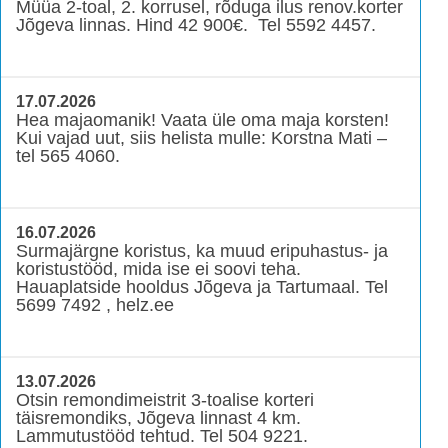
Müüa 2-toal, 2. korrusel, rõduga ilus renov.korter
Jõgeva linnas. Hind 42 900€. Tel 5592 4457.
17.07.2026
Hea majaomanik! Vaata üle oma maja korsten!
Kui vajad uut, siis helista mulle: Korstna Mati –
tel 565 4060.
16.07.2026
Surmajärgne koristus, ka muud eripuhastus- ja
koristustööd, mida ise ei soovi teha.
Hauaplatside hooldus Jõgeva ja Tartumaal. Tel
5699 7492 , helz.ee
13.07.2026
Otsin remondimeistrit 3-toalise korteri
täisremondiks, Jõgeva linnast 4 km.
Lammutustööd tehtud. Tel 504 9221.