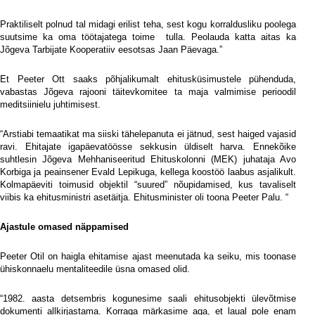
Praktiliselt polnud tal midagi erilist teha, sest kogu korraldusliku poolega
suutsime ka oma töötajatega toime
tulla. Peolauda katta aitas ka
Jõgeva Tarbijate Kooperatiiv eesotsas Jaan Päevaga.”
Et Peeter Ott saaks põhjalikumalt ehitusküsimustele pühenduda,
vabastas Jõgeva rajooni täitevkomitee ta maja valmimise perioodil
meditsiinielu juhtimisest.
“Arstiabi temaatikat ma siiski tähelepanuta ei jätnud, sest haiged vajasid
ravi. Ehitajate igapäevatöösse sekkusin üldiselt harva. Ennekõike
suhtlesin Jõgeva Mehhaniseeritud Ehituskolonni (MEK) juhataja Avo
Korbiga ja peainsener Evald Lepikuga, kellega koostöö laabus asjalikult.
Kolmapäeviti toimusid objektil “suured” nõupidamised, kus tavaliselt
viibis ka ehitusministri asetäitja. Ehitusminister oli toona Peeter Palu. “
Ajastule omased näppamised
Peeter Otil on haigla ehitamise ajast meenutada ka seiku, mis toonase
ühiskonnaelu mentaliteedile üsna omased olid.
“1982. aasta detsembris kogunesime saali ehitusobjekti ülevõtmise
dokumenti allkirjastama. Korraga märkasime aga, et laual pole enam