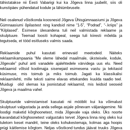
tähistatakse nii Eesti Vabariigi kui ka Jõgeva linna juubelit, siis oli
kunstipäev pühendatud kodule ja lähiümbrusele.
Neli osalenud võistkonda koosnesid Jõgeva Ühisgümnaasiumi ja Jõgeva
Gümnaasiumi õpilastest ning kandsid nime “1-5”, “Podrad”, “-.kriips” ja
“Kilplased”. Esimese ülesandena tuli neil valmistada reklaame ja
skulptuure. Teemad loositi kohapeal, seega tuli kiiresti mõelda ja
tegutseda, et tööd esitluseks valmis saada.
Reklaamide puhul kasutati erinevaid meetodeid. Näiteks
reklaamikampaania “Me oleme lähedal maailmale, üksteisele, kodule,
Jõgevale” puhul anti vanadele ajalehtedele värvidega uus elu. Need
reklaamid võtsid koolimajja sisenejaid esimesena vastu ja tekitasid
küsimuse, mis toimub ja miks toimub. Jagati ka klassikalisi
reklaamilehti, mille teksti saime elavas ettekandes kuulda raadio teel.
Muidugi
olid olemas ka joonistatud reklaamid, mis leidsid seoseid
Jõgeva ja maailma vahel.
Skulptuuride valmistamisel kasutati nii mööblit kui ka võimalust
skulptuuri valgustada ja anda sellega asjale põnevam väljanägemine. Nii
loodigi maketid kõrghoonetest, mida Jõgevale vaja oleks. Üks noorte
kavandatud kõrghoonetest valgustaks tervet Jõgeva linna ning oleks kui
tuletorn keset mandrit, teine oleks kohukestemaja, kolmas aga hoopis
prügi käitlemise kõrgtorn. Neljas võistkond tundus jäävat truuks Jõgeva