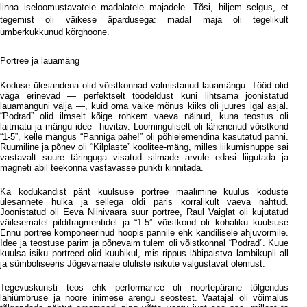
linna iseloomustavatele madalatele majadele. Tõsi, hiljem selgus, et
tegemist oli väikese äpardusega: madal maja oli tegelikult
ümberkukkunud kõrghoone.
Portree ja lauamäng
Koduse ülesandena olid võistkonnad valmistanud lauamängu. Tööd olid
väga erinevad — perfektselt töödeldust kuni lihtsama joonistatud
lauamänguni välja —, kuid oma väike mõnus kiiks oli juures igal asjal.
“Podrad” olid ilmselt kõige rohkem vaeva näinud, kuna teostus oli
laitmatu ja mängu idee
huvitav. Loominguliselt oli lähenenud võistkond
“1-5”, kelle mängus “Panniga pähe!” oli põhielemendina kasutatud panni.
Ruumiline ja põnev oli “Kilplaste” koolitee-mäng, milles liikumisnuppe sai
vastavalt suure täringuga visatud silmade arvule edasi liigutada ja
magneti abil teekonna vastavasse punkti kinnitada.
Ka kodukandist pärit kuulsuse portree maalimine kuulus koduste
ülesannete hulka ja sellega oldi päris korralikult vaeva nähtud.
Joonistatud oli Eeva Niinivaara suur portree, Raul Vaiglat oli kujutatud
väiksematel pildifragmentidel ja “1-5” võistkond oli kohaliku kuulsuse
Ennu portree komponeerinud hoopis pannile ehk kandilisele ahjuvormile.
Idee ja teostuse parim ja põnevaim tulem oli võistkonnal “Podrad”. Kuue
kuulsa isiku portreed olid kuubikul, mis rippus läbipaistva lambikupli all
ja sümboliseeris Jõgevamaale oluliste isikute valgustavat olemust.
Tegevuskunsti teos ehk performance oli noortepärane tõlgendus
lähiümbruse ja noore inimese arengu seostest. Vaatajal oli võimalus