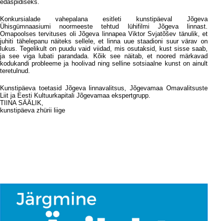
edaspidiseks.
Konkursialade vahepalana esitleti kunstipäeval Jõgeva
Ühisgümnaasiumi noormeeste tehtud lühifilmi Jõgeva linnast.
Omapoolses tervituses oli Jõgeva linnapea Viktor Svjatõšev tänulik, et
juhiti tähelepanu näiteks sellele, et linna uue staadioni suur värav on
lukus. Tegelikult on puudu vaid viidad, mis osutaksid, kust sisse saab,
ja see viga lubati parandada. Kõik see näitab, et noored märkavad
kodukandi probleeme ja hoolivad ning selline sotsiaalne kunst on ainult
teretulnud.
Kunstipäeva toetasid Jõgeva linnavalitsus, Jõgevamaa Omavalitsuste
Liit ja Eesti Kultuurkapitali Jõgevamaa ekspertgrupp.
TIINA SÄÄLIK,
kunstipäeva zhürii liige