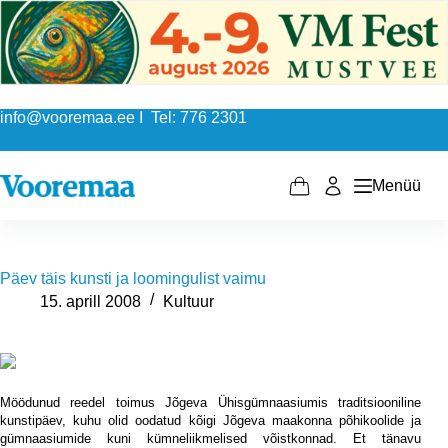
Skip
to
content
info@vooremaa.ee I Tel: 776 2301
Menüü
Shopping
cart
Päev täis kunsti ja loomingulist vaimu
15. aprill 2008
Kultuur
Möödunud reedel toimus Jõgeva Ühisgümnaasiumis traditsiooniline
kunstipäev, kuhu olid oodatud kõigi Jõgeva maakonna põhikoolide ja
gümnaasiumide kuni kümneliikmelised võistkonnad. Et tänavu