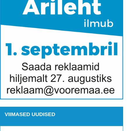
VIIMASED UUDISED