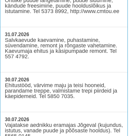
Ohtlike puude langetamine, puude sidumine,
kändude freesimine, puude hoolduslõikus ja
istutamine. Tel 5373 8992, http://www.cmtou.ee
31.07.2026
Salvkaevude kaevamine, puhastamine,
süvendamine, remont ja rõngaste vahetamine.
Kaevumaja ehitus ja käsipumpade remont. Tel
557 4792.
30.07.2026
Ehitustööd, värvime maju ja teisi hooneid,
parandame treppe, valmistame trepi piirdeid ja
käepidemeid. Tel 5850 7035.
30.07.2026
Vajatakse aednikku eramajas Jõgeval (kujundus,
istutus, vanade puude ja põõsaste hooldus). Tel
5565 0145.