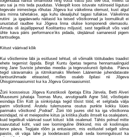
tõlgendada nähtut omamoodi ning võtta vastu just see osa, millest ta
aru sai ja mis teda puudutas. Videopilt koos istuvate rutiinseid liigutusi
tegevate inimestega rõhutas Jõgeva kui väikelinna olemust, kust algul
ära minna tahetakse, aga kuhu ideaaljuhul tagasi tullakse. Väikelinna
rutiini
ja igapäevaelu näitasid ka teised võistkonnad ja loomulikult ei
unustatud raudtee kui Jõgeva linna olulise komponendi olemasolu.
Aimata oli äsjalõppenud Koolitantsu mõjusid, sest tegelikult võis vaid
ühte kava päris performance’iks pidada, ülejäänud sarnanesid pigem
tantsudega.
Kiitust väärivad kõik
Kui võistlemine läbi ja esitlused tehtud, oli võimalik töötubades traadist
ehete tegemist õppida. Birgit Kuntu õpetas tegema hennamaalinguid
ning Jane Suviste juhendas meedia- ja tegevuskunsti õpituba.
Päeva
tegid säravamaks ja rütmikamaks Merleen Läänemäe juhendatavate
tantsurühmade etteasted, milles osaleb õpilasi nii Jõgeva
Ühisgümnaasiumist kui ka Jõgeva Gümnaasiumist.
Ž
ürii koosseisus Jõgeva Kunstikooli õpetaja Elita Järv
ela,
Betti Alveri
Muuseumi juhataja Toomas Muru, arvutigraafik Agne Sild, võistlejate
esindaja Elin Kütt ja siinkirjutaja tegid tõsist tööd, et selgitada välja
parim võistkond. Arutelu tulemusena osutus punkte kokku lüües
parimaks võistkond „Podrad”.
Ž
ürii tö
ö juures olid ka iga võistkonna
esindajad, nii et meiepoolne kiitus ja kriitika jõudis ilmselt ka osalejateni,
kuid tegelikult väärivad suurt kiitust
kõik osalenud. Tähtis polnud mitte
saavutatud koht, vaid see loominguline õhkkond, mis oli koolimajas
terve päeva. Tegijate rõõm ja entusiasm, mis esitlustel selgelt silma
paistis, oli väga lahe ja loodetavasti jätkub seda loomingulisust ka