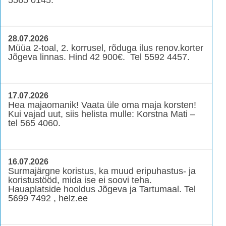
28.07.2026
Müüa 2-toal, 2. korrusel, rõduga ilus renov.korter
Jõgeva linnas. Hind 42 900€. Tel 5592 4457.
17.07.2026
Hea majaomanik! Vaata üle oma maja korsten!
Kui vajad uut, siis helista mulle: Korstna Mati –
tel 565 4060.
16.07.2026
Surmajärgne koristus, ka muud eripuhastus- ja
koristustööd, mida ise ei soovi teha.
Hauaplatside hooldus Jõgeva ja Tartumaal. Tel
5699 7492 , helz.ee