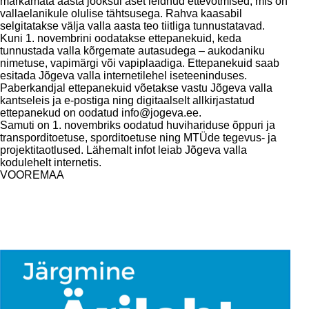
märkamata aasta jooksul aset leidnud ettevõtmised, mis on
vallaelanikule olulise tähtsusega. Rahva kaasabil
selgitatakse välja valla aasta teo tiitliga tunnustatavad.
Kuni 1. novembrini oodatakse ettepanekuid, keda
tunnustada valla kõrgemate autasudega – aukodaniku
nimetuse, vapimärgi või vapiplaadiga. Ettepanekuid saab
esitada Jõgeva valla internetilehel iseteeninduses.
Paberkandjal ettepanekuid võetakse vastu Jõgeva valla
kantseleis ja e-postiga ning digitaalselt allkirjastatud
ettepanekud on oodatud info@jogeva.ee.
Samuti on 1. novembriks oodatud huvihariduse õppuri ja
transporditoetuse, sporditoetuse ning MTÜde tegevus- ja
projektitaotlused. Lähemalt infot leiab Jõgeva valla
kodulehelt internetis.
VOOREMAA