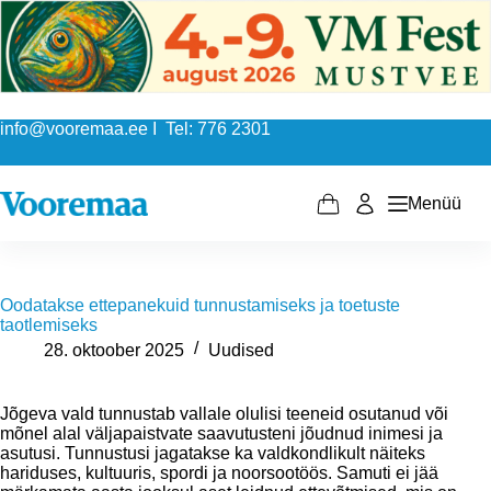
Skip
to
content
info@vooremaa.ee I Tel: 776 2301
Menüü
Shopping
cart
Oodatakse ettepanekuid tunnustamiseks ja toetuste
taotlemiseks
28. oktoober 2025
Uudised
Jõgeva vald tunnustab vallale olulisi teeneid osutanud või
mõnel alal väljapaistvate saavutusteni jõudnud inimesi ja
asutusi. Tunnustusi jagatakse ka valdkondlikult näiteks
hariduses, kultuuris, spordi ja noorsootöös. Samuti ei jää