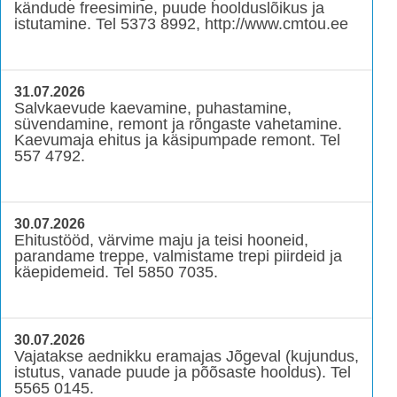
kändude freesimine, puude hoolduslõikus ja
istutamine. Tel 5373 8992, http://www.cmtou.ee
31.07.2026
Salvkaevude kaevamine, puhastamine,
süvendamine, remont ja rõngaste vahetamine.
Kaevumaja ehitus ja käsipumpade remont. Tel
557 4792.
30.07.2026
Ehitustööd, värvime maju ja teisi hooneid,
parandame treppe, valmistame trepi piirdeid ja
käepidemeid. Tel 5850 7035.
30.07.2026
Vajatakse aednikku eramajas Jõgeval (kujundus,
istutus, vanade puude ja põõsaste hooldus). Tel
5565 0145.