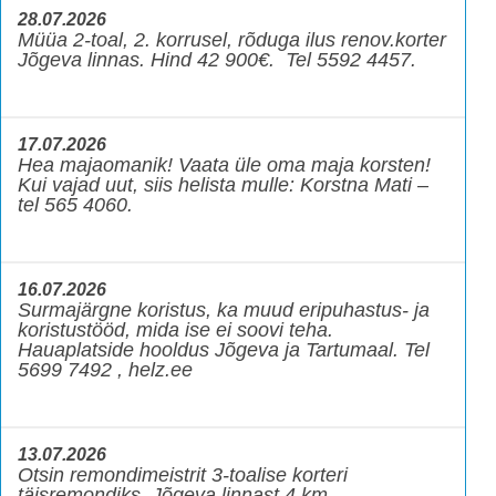
28.07.2026
Müüa 2-toal, 2. korrusel, rõduga ilus renov.korter
Jõgeva linnas. Hind 42 900€. Tel 5592 4457.
17.07.2026
Hea majaomanik! Vaata üle oma maja korsten!
Kui vajad uut, siis helista mulle: Korstna Mati –
tel 565 4060.
16.07.2026
Surmajärgne koristus, ka muud eripuhastus- ja
koristustööd, mida ise ei soovi teha.
Hauaplatside hooldus Jõgeva ja Tartumaal. Tel
5699 7492 , helz.ee
13.07.2026
Otsin remondimeistrit 3-toalise korteri
täisremondiks, Jõgeva linnast 4 km.