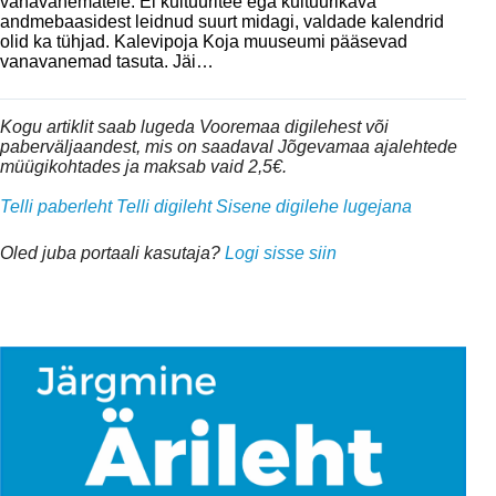
vanavanematele. Ei kultuuritee ega kultuurikava
andmebaasidest leidnud suurt midagi, valdade kalendrid
olid ka tühjad. Kalevipoja Koja muuseumi pääsevad
vanavanemad tasuta. Jäi…
Kogu artiklit saab lugeda Vooremaa digilehest või
paberväljaandest, mis on saadaval Jõgevamaa ajalehtede
müügikohtades ja maksab vaid 2,5€.
Telli paberleht
Telli digileht
Sisene digilehe lugejana
Oled juba portaali kasutaja?
Logi sisse siin