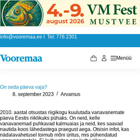
Skip
to
content
info@vooremaa.ee I Tel: 776 2301
Menüü
Shopping
cart
On seda päeva vaja?
8. september 2023
Arvamus
2010. aastal otsustas riigikogu kuulutada vanavanemate
päeva Eestis riiklikuks pühaks. On neid, kelle
vanavanemad puhkavad kalmuaias ja neid, kes saavad
nautida koos lähedastega praegust aega. Otsisin infot, kas
nädalavahetusel toimub mõni üritus, mis pühendatud