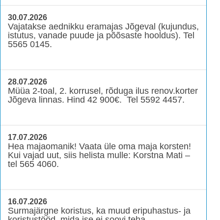
30.07.2026
Vajatakse aednikku eramajas Jõgeval (kujundus,
istutus, vanade puude ja põõsaste hooldus). Tel
5565 0145.
28.07.2026
Müüa 2-toal, 2. korrusel, rõduga ilus renov.korter
Jõgeva linnas. Hind 42 900€. Tel 5592 4457.
17.07.2026
Hea majaomanik! Vaata üle oma maja korsten!
Kui vajad uut, siis helista mulle: Korstna Mati –
tel 565 4060.
16.07.2026
Surmajärgne koristus, ka muud eripuhastus- ja
koristustööd, mida ise ei soovi teha.