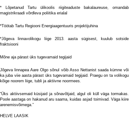
* Lõpetanud Tartu ülikoolis riigiteaduste bakalaureuse, omandab
magistrikraadi võrdleva poliitika erialal
*Töötab Tartu Regiooni Energiaagentuuris projektijuhina
*Jõgeva linnavolikogu liige 2013. aasta sügisest, kuulub sotside
fraktsiooni
Mõne aja pärast üks tugevamaid tegijaid
Jõgeva linnapea Aare Olgo sõnul võib Asso Nettanist saada kümne või
ka juba viie aasta pärast üks tugevamaid tegijaid. Praegu on ta volikogu
kõige noorem liige, tubli ja aktiivne noormees.
“Üks aktiivsemaid küsijaid ja sõnavõtjaid, algul oli küll väga tormakas.
Poole aastaga on hakanud aru saama, kuidas asjad toimivad. Väga kiire
arenemisvõimega.”
i
HELVE LAASIK