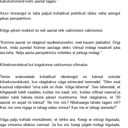
kakskümmend kolm aastat tagasi.”
Asso hinnangul ei taha paljud kohalikud poliitikud üldse näha arengut
pikas perspektiivis.
Kõige pikem tsükkel on neli aastat ehk valimistest valimisteni.
“Kümme aastat on räägitud raudteetunnelist, veel kauem jäähallist. Ongi
kont, mida pureda! Kümne aastaga oleks võinud midagi reaalselt juba
ära teha. Nelja aasta perspektiivis mõeldes ei juhtugi midagi.”
Kõnekoosolekud kui kogukonna sekkumise võimalus
Teiste erakondade kohalikud ideoloogid on käinud sotside
kõnekoosolekutel, kus räägitakse väga erinevatel teemadel. “Olen seal
kuulnud väljendeid “oma särk on ihule
kõige lähemal”. See tähendab, et
kõigepealt tuleb vaadata, kuidas ise saad, siis, kuidas sõbrad saavad ja
edasi tuleb hakata teiste pärast muretsema. Veel räägitakse, et “20
aastat on asjad nii käinud”. No mis siis? Nõukaaega tahate tagasi või?
Kas me oma riigiga ei tahagi edasi minna? Kas me ei tahagi areneda?”
Väga palju kohtab mentaliteeti, et tehke ära. Keegi ei viitsigi liigutada,
aga virisema ollakse varmad. Ja kui siis keegi julgeb midagi liigutada,