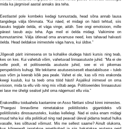
mida ka järgmisel aastal annaks ära teha.
Eestlastel pole kombeks kedagi tunnustada, head sõna annab lausa
tangidega välja tõmmata. “Kui näed, et midagi on hästi tehtud, siis
tasuks tegijale öelda, et väga vinge, aitäh. See ongi emotsioon, mille
pärast tasub asju teha. Aga meil ei öelda midagi. Vaikimine on
tunnustamine. Välja ütlevad oma arvamuse need, kes tahavad halvasti
öelda. Head öeldakse inimestele väga harva, kui üldse.”
Jõgevalt pärit inimesena on ta kohalike oludega hästi kursis ning teab,
kes on kes. Kui vahetub võim, vahetuvad linnaasutuste juhid. “Ma ei ole
selle poolt, et politiseerida asutuste juhid, see ei vii pikemas
perspektiivis kuhugi. Me tekitame asutusesiseselt ebastabiilsuse – tuleb
uus võim ja keerab kõik pea peale. Vahet ei ole, kas või mis erakonda
keegi kuulub, kui ta teeb oma tööd hästi! Asjalikul inimesel on oma
visioon, mida ta ellu viib ning mis võtab aega. Politiseerides linnaasutusi
ei lase me ühelgi sealsel juhil oma nägemust ellu viia.”
Erakondliku toiduahela kaotamine on Asso Nettani sõnul kinni inimestes.
“Praegusi linnavõime nimetatakse poliitilisteks gigantideks või
poliitilisteks dinosaurusteks, kuidas kellelegi. Nad ei oska enam midagi
muud teha kui olla poliitikud ning nad peavad üleval pidama teatud hulka
vasalle, kes sõltuvad võimust. Mis me sellest saame? Ainult olukorra,
kus kõigepealt jagatakse ametikohad ja siis hakatakse arutama neid