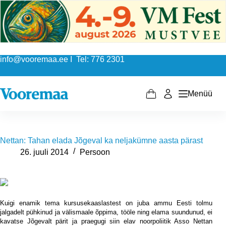
Skip
to
content
info@vooremaa.ee I Tel: 776 2301
Menüü
Shopping
cart
Nettan: Tahan elada Jõgeval ka neljakümne aasta pärast
26. juuli 2014
Persoon
Kuigi enamik tema kursusekaaslastest on juba ammu Eesti tolmu
jalgadelt pühkinud ja välismaale õppima, tööle ning elama suundunud, ei
kavatse Jõgevalt pärit ja praegugi siin elav noorpoliitik Asso Nettan