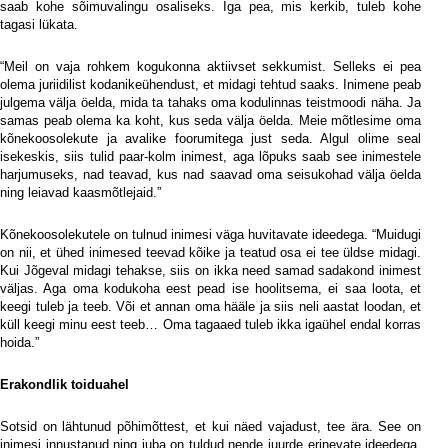
saab kohe sõimuvalingu osaliseks. Iga pea, mis kerkib, tuleb kohe
tagasi lükata.
“Meil on vaja rohkem kogukonna aktiivset sekkumist. Selleks ei pea
olema juriidilist kodanikeühendust, et midagi tehtud saaks. Inimene peab
julgema välja öelda, mida ta tahaks oma kodulinnas teistmoodi näha. Ja
samas peab olema ka koht, kus seda välja öelda. Meie mõtlesime oma
kõnekoosolekute ja avalike foorumitega just seda. Algul olime seal
isekeskis, siis tulid paar-kolm inimest, aga lõpuks saab see inimestele
harjumuseks, nad teavad, kus nad saavad oma seisukohad välja öelda
ning leiavad kaasmõtlejaid.”
Kõnekoosolekutele on tulnud inimesi väga huvitavate ideedega. “Muidugi
on nii, et ühed inimesed teevad kõike ja teatud osa ei tee üldse midagi.
Kui Jõgeval midagi tehakse, siis on ikka need samad sadakond inimest
väljas. Aga oma kodukoha eest pead ise hoolitsema, ei saa loota, et
keegi tuleb ja teeb. Või et annan oma hääle ja siis neli aastat loodan, et
küll keegi minu eest teeb… Oma tagaaed tuleb ikka igaühel endal korras
hoida.”
Erakondlik toiduahel
Sotsid on lähtunud põhimõttest, et kui näed vajadust, tee ära. See on
inimesi innustanud ning juba on tuldud nende juurde erinevate ideedega,