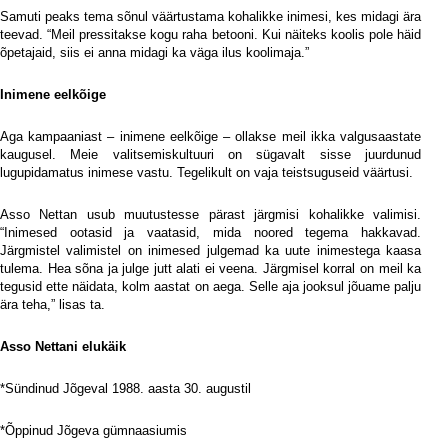
Samuti peaks tema sõnul väärtustama kohalikke inimesi, kes midagi ära
teevad. “Meil pressitakse kogu raha betooni. Kui näiteks koolis pole häid
õpetajaid, siis ei anna midagi ka väga ilus koolimaja.”
Inimene eelkõige
Aga kampaaniast – inimene eelkõige – ollakse meil ikka valgusaastate
kaugusel. Meie valitsemiskultuuri on sügavalt sisse juurdunud
lugupidamatus inimese vastu. Tegelikult on vaja teistsuguseid väärtusi.
Asso Nettan usub muutustesse pärast järgmisi kohalikke valimisi.
“Inimesed ootasid ja vaatasid, mida noored tegema hakkavad.
Järgmistel valimistel on inimesed julgemad ka uute inimestega kaasa
tulema. Hea sõna ja julge jutt alati ei veena. Järgmisel korral on meil ka
tegusid ette näidata, kolm aastat on aega. Selle aja jooksul jõuame palju
ära teha,” lisas ta.
Asso Nettani elukäik
*Sündinud Jõgeval 1988. aasta 30. augustil
*Õppinud Jõgeva gümnaasiumis