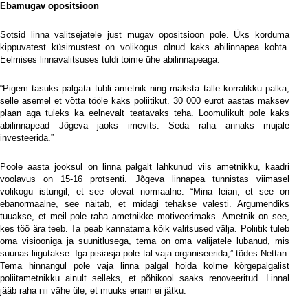
Ebamugav opositsioon
Sotsid linna valitsejatele just mugav opositsioon pole. Üks korduma
kippuvatest küsimustest on volikogus olnud kaks abilinnapea kohta.
Eelmises linnavalitsuses tuldi toime ühe abilinnapeaga.
“Pigem tasuks palgata tubli ametnik ning maksta talle korralikku palka,
selle asemel et võtta tööle kaks poliitikut. 30 000 eurot aastas maksev
plaan aga tuleks ka eelnevalt teatavaks teha. Loomulikult pole kaks
abilinnapead Jõgeva jaoks imevits. Seda raha annaks mujale
investeerida.”
Poole aasta jooksul on linna palgalt lahkunud viis ametnikku, kaadri
voolavus on 15-16 protsenti. Jõgeva linnapea tunnistas viimasel
volikogu istungil, et see olevat normaalne. “Mina leian, et see on
ebanormaalne, see näitab, et midagi tehakse valesti. Argumendiks
tuuakse, et meil pole raha ametnikke motiveerimaks. Ametnik on see,
kes töö ära teeb. Ta peab kannatama kõik valitsused välja. Poliitik tuleb
oma visiooniga ja suunitlusega, tema on oma valijatele lubanud, mis
suunas liigutakse. Iga pisiasja pole tal vaja organiseerida,” tõdes Nettan.
Tema hinnangul pole vaja linna palgal hoida kolme kõrgepalgalist
poliitametnikku ainult selleks, et põhikool saaks renoveeritud. Linnal
jääb raha nii vähe üle, et muuks enam ei jätku.