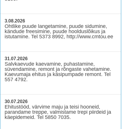
3.08.2026
Ohtlike puude langetamine, puude sidumine,
kändude freesimine, puude hoolduslõikus ja
istutamine. Tel 5373 8992, http://www.cmtou.ee
31.07.2026
Salvkaevude kaevamine, puhastamine,
süvendamine, remont ja rõngaste vahetamine.
Kaevumaja ehitus ja käsipumpade remont. Tel
557 4792.
30.07.2026
Ehitustööd, värvime maju ja teisi hooneid,
parandame treppe, valmistame trepi piirdeid ja
käepidemeid. Tel 5850 7035.