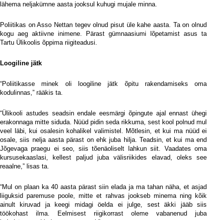
lähema neljakümne aasta jooksul kuhugi mujale minna.
Poliitikas on Asso Nettan tegev olnud pisut üle kahe aasta. Ta on olnud
kogu aeg aktiivne inimene. Pärast gümnaasiumi lõpetamist asus ta
Tartu Ülikoolis õppima riigiteadusi.
Loogiline jätk
“Poliitikasse minek oli loogiline jätk õpitu rakendamiseks oma
kodulinnas,” rääkis ta.
“Ülikooli astudes seadsin endale eesmärgi õpingute ajal ennast ühegi
erakonnaga mitte siduda. Nüüd pidin seda rikkuma, sest kool polnud mul
veel läbi, kui osalesin kohalikel valimistel. Mõtlesin, et kui ma nüüd ei
osale, siis nelja aasta pärast on ehk juba hilja. Teadsin, et kui ma end
Jõgevaga praegu ei seo, siis tõenäoliselt lahkun siit. Vaadates oma
kursusekaaslasi, kellest paljud juba välisriikides elavad, oleks see
reaalne,” lisas ta.
“Mul on plaan ka 40 aasta pärast siin elada ja ma tahan näha, et asjad
liiguksid paremuse poole, mitte et rahvas jookseb minema ning kõik
ainult kiruvad ja keegi midagi öelda ei julge, sest äkki jääb siis
töökohast ilma. Eelmisest riigikorrast oleme vabanenud juba