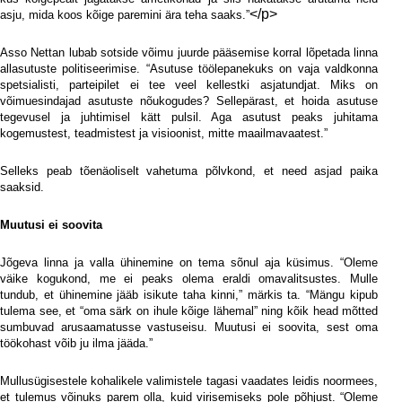
</p>
asju, mida koos kõige paremini ära teha saaks.”
Asso Nettan lubab sotside võimu juurde pääsemise korral lõpetada linna
allasutuste politiseerimise. “Asutuse töölepanekuks on vaja valdkonna
spetsialisti, parteipilet ei tee veel kellestki asjatundjat. Miks on
võimuesindajad asutuste nõukogudes? Sellepärast, et hoida asutuse
tegevusel ja juhtimisel kätt pulsil. Aga asutust peaks juhitama
kogemustest, teadmistest ja visioonist, mitte maailmavaatest.”
Selleks peab tõenäoliselt vahetuma põlvkond, et need asjad paika
saaksid.
Muutusi ei soovita
Jõgeva linna ja valla ühinemine on tema sõnul aja küsimus. “Oleme
väike kogukond, me ei peaks olema eraldi omavalitsustes. Mulle
tundub, et ühinemine jääb isikute taha kinni,” märkis ta. “Mängu kipub
tulema see, et “oma särk on ihule kõige lähemal” ning kõik head mõtted
sumbuvad arusaamatusse vastuseisu. Muutusi ei soovita, sest oma
töökohast võib ju ilma jääda.”
Mullusügisestele kohalikele valimistele tagasi vaadates leidis noormees,
et tulemus võinuks parem olla, kuid virisemiseks pole põhjust. “Oleme