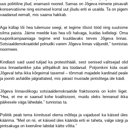
uus poliitiline jõud, enamasti noored. Samas on Jõgeva inimene piisavalt
konservatiivne ning esimesel korral uut jõudu eriti ei usalda. Ta on pigem
vaadanud eemalt, mis saama hakkab.
Aga küllap tõi hea tulemuse seegi, et tegime tõsist tööd ning suutsime
silma paista. Jäime meelde kas hea või halvaga, kuidas kellelegi. Oma
ruuporikampaaniaga tegime end kuuldavaks terves Jõgeva linnas.
Sotsiaaldemokraatidel polnudki varem Jõgeva linnas väljundit,” tunnistas
noormees.
Kindlasti said uued tulijad ka protestihääli, sest senised valitsejad olid
osa linnaelanikke juba põhjalikult ära tüüdanud. Potjomkini küla osati
Jõgeval teha ikka kõrgeimal tasemel – tõmmati majadele kardinaid peale
ja jooniti asfaldile jalgrattateid, mis pärast mustade pintslitega üle käidi.
Jõgeva linnavolikogu sotsiaaldemokraatide fraktsioonis on kolm liiget.
“Hea, et me ei saanud kohe koalitsiooni, muidu oleks lennanud ikka
päikesele väga lähedale,” tunnistas ta.
Poliitik peab tema kinnitusel olema mõtleja ja vajadusel ka käised üles
käärima. “Meil on nii, et käiseid üles käärida eriti ei taheta, valge särgi ja
pintsakuga on keeruline labidat kätte võtta.”