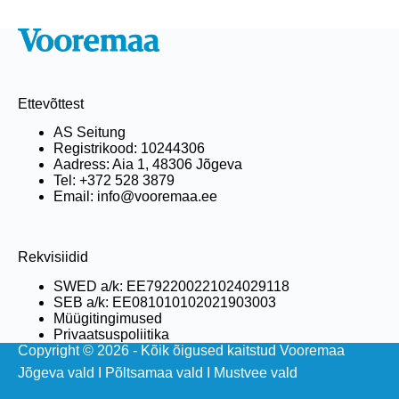
Ettevõttest
AS Seitung
Registrikood: 10244306
Aadress: Aia 1, 48306 Jõgeva
Tel: +372 528 3879
Email: info@vooremaa.ee
Rekvisiidid
SWED a/k: EE792200221024029118
SEB a/k: EE081010102021903003
Müügitingimused
Privaatsuspoliitika
Copyright © 2026 - Kõik õigused kaitstud Vooremaa
Jõgeva vald
I
Põltsamaa vald
I
Mustvee vald