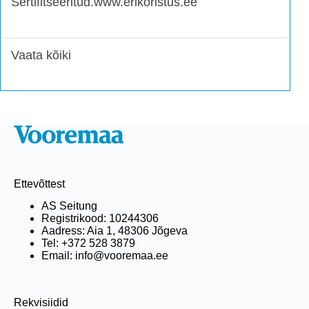
Sertifitseeritud.www.erikoristus.ee
Vaata kõiki
Ettevõttest
AS Seitung
Registrikood: 10244306
Aadress: Aia 1, 48306 Jõgeva
Tel: +372 528 3879
Email: info@vooremaa.ee
Rekvisiidid