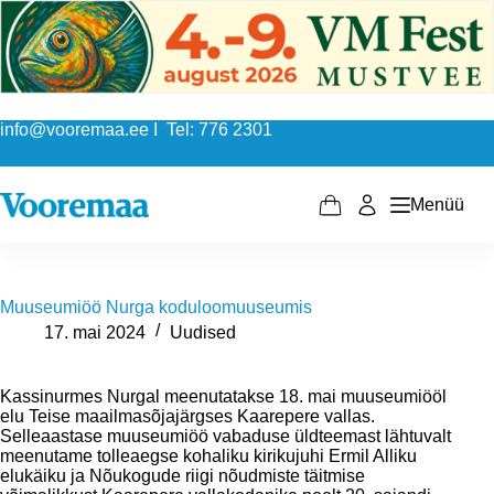
Skip
to
content
info@vooremaa.ee I Tel: 776 2301
Menüü
Shopping
cart
Muuseumiöö Nurga koduloomuuseumis
17. mai 2024
Uudised
Kassinurmes Nurgal meenutatakse 18. mai muuseumiööl
elu Teise maailmasõjajärgses Kaarepere vallas.
Selleaastase muuseumiöö vabaduse üldteemast lähtuvalt
meenutame tolleaegse kohaliku kirikujuhi Ermil Alliku
elukäiku ja Nõukogude riigi nõudmiste täitmise