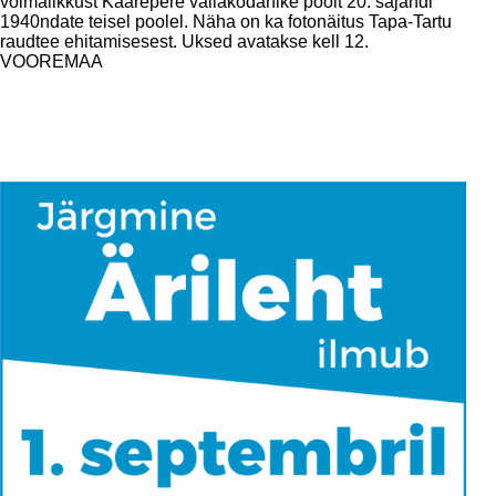
võimalikkust Kaarepere vallakodanike poolt 20. sajandi
1940ndate teisel poolel. Näha on ka fotonäitus Tapa-Tartu
raudtee ehitamisesest. Uksed avatakse kell 12.
VOOREMAA